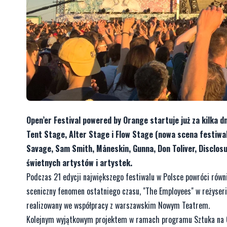
Open’er Festival powered by Orange startuje już za kilka d
Tent Stage, Alter Stage i Flow Stage (nowa scena festiwalow
Savage, Sam Smith, Måneskin, Gunna, Don Toliver, Disclosur
świetnych artystów i artystek.
Podczas 21 edycji największego festiwalu w Polsce powróci równi
sceniczny fenomen ostatniego czasu, "The Employees" w reżyseri
realizowany we współpracy z warszawskim Nowym Teatrem.
Kolejnym wyjątkowym projektem w ramach programu Sztuka na Op