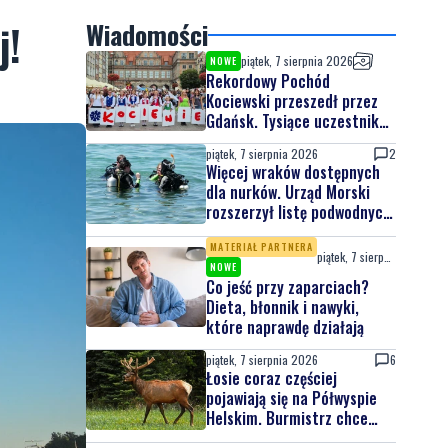
j!
Wiadomości
piątek, 7 sierpnia 2026
NOWE
Rekordowy Pochód
Kociewski przeszedł przez
Gdańsk. Tysiące uczestników
na jubileuszowej edycji
piątek, 7 sierpnia 2026
2
Więcej wraków dostępnych
dla nurków. Urząd Morski
rozszerzył listę podwodnych
atrakcji
MATERIAŁ PARTNERA
piątek, 7 sierpnia 2026
NOWE
Co jeść przy zaparciach?
Dieta, błonnik i nawyki,
które naprawdę działają
piątek, 7 sierpnia 2026
6
Łosie coraz częściej
pojawiają się na Półwyspie
Helskim. Burmistrz chce
nowych znaków drogowych