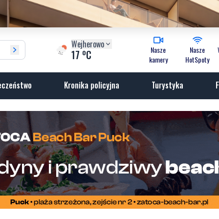
Wejherowo
Nasze
Nasze
o
17
C
kamery
HotSpoty
eczeństwo
Kronika policyjna
Turystyka
F