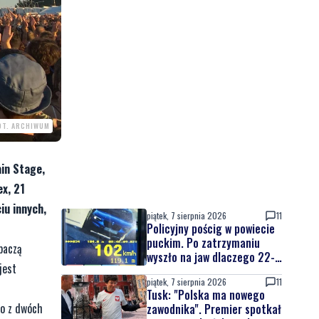
OT. ARCHIWUM
ain Stage,
ex, 21
iu innych,
piątek, 7 sierpnia 2026
11
Policyjny pościg w powiecie
puckim. Po zatrzymaniu
baczą
wyszło na jaw dlaczego 22-
jest
latek uciekał
piątek, 7 sierpnia 2026
11
Tusk: "Polska ma nowego
no z dwóch
zawodnika". Premier spotkał