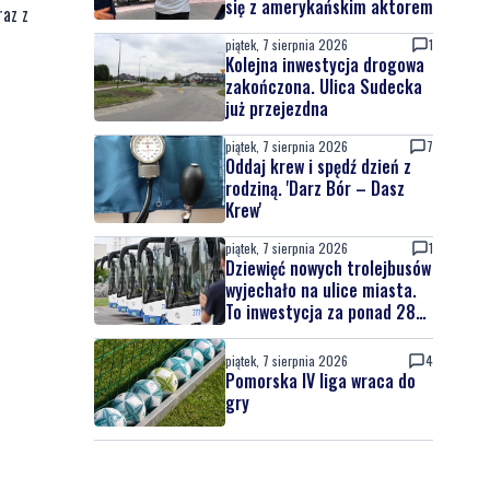
się z amerykańskim aktorem
raz z
piątek, 7 sierpnia 2026
1
Kolejna inwestycja drogowa
zakończona. Ulica Sudecka
już przejezdna
piątek, 7 sierpnia 2026
7
Oddaj krew i spędź dzień z
rodziną. 'Darz Bór – Dasz
Krew'
piątek, 7 sierpnia 2026
1
Dziewięć nowych trolejbusów
wyjechało na ulice miasta.
To inwestycja za ponad 28
mln zł
piątek, 7 sierpnia 2026
4
Pomorska IV liga wraca do
gry