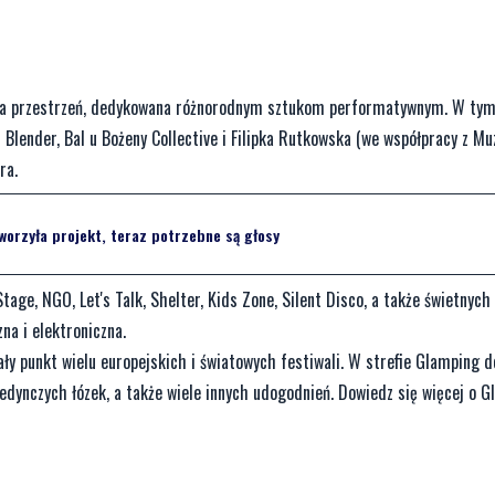
owa przestrzeń, dedykowana różnorodnym sztukom performatywnym. W ty
 Blender, Bal u Bożeny Collective i Filipka Rutkowska (we współpracy z M
ra.
orzyła projekt, teraz potrzebne są głosy
age, NGO, Let's Talk, Shelter, Kids Zone, Silent Disco, a także świetnych
na i elektroniczna.
ały punkt wielu europejskich i światowych festiwali. W strefie Glamping 
jedynczych łózek, a także wiele innych udogodnień. Dowiedz się więcej o 