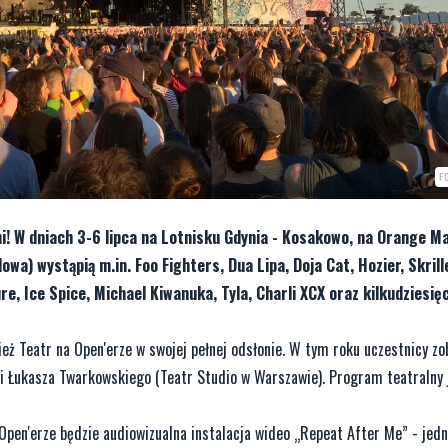
F
ni! W dniach 3-6 lipca na Lotnisku Gdynia - Kosakowo, na Orange M
a) wystąpią m.in. Foo Fighters, Dua Lipa, Doja Cat, Hozier, Skrill
e, Ice Spice, Michael Kiwanuka, Tyla, Charli XCX oraz kilkudziesięc
eż Teatr na Open'erze w swojej pełnej odsłonie. W tym roku uczestnicy zo
i Łukasza Twarkowskiego (Teatr Studio w Warszawie). Program teatralny 
en'erze będzie audiowizualna instalacja wideo „Repeat After Me” - jed