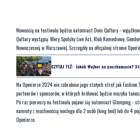
Nowością na festiwalu będzie natomiast Dom Qultury - wyjątk
Qultury wystąpią: Mery Spolsky Live Act, Klub Komediowy, Gender
Nowoczesnej w Warszawie). Szczegóły na oficjalnej stronie Open'e
CZYTAJ TEŻ:
Jakub Wejher na paczkomacie? Stw
Na Open'erze 2024 nie zabraknie jego stałych stref jak Fashion St
partnerów i sponsorów, w których królować będzie muzyka tanecz
Po raz pierwszy na festiwalu pojawi się natomiast Glamping - st
namioty z możliwością noclegu dla 2 osób (king bed) lub do 4 po
Open'erze.