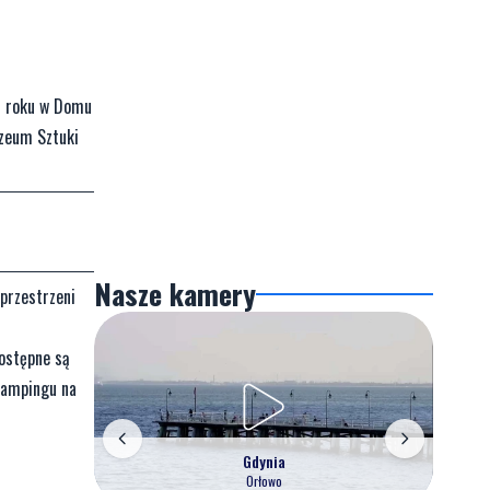
m roku w Domu
uzeum Sztuki
Nasze kamery
 przestrzeni
dostępne są
Glampingu na
Gdynia
Orłowo