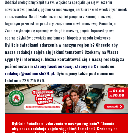
Oddział urologiczny Szpitala św. Wojciecha specjalizuje się w leczeniu
nowotworów: prostaty, pęcherza moczowego, nerki oraz wad wrodzonych nerek
i moczowodów. Na oddziale leczeni są też pacjenci z kamicą moczową,
łagodnym przerostem prostaty, zwężeniem cewki moczowej. Ponadto, na
Zaspie wykonuje się operacje w obrębie moszny, prącia, laparoskopowe
operacje żylaków powrózka nasiennego i biopsje gruczołu krokowego.
Byliście świadkami zdarzenia w naszym regionie? Chcecie aby
nasza redakcja zajęła się jakimś tematem? Czekamy na Wasze
sygnały i informacje. Można kontaktować się z naszą redakcją za
pośrednictwem
strony facebookowej
,
strony na X
i mailowo:
redakcja@nadmorski24.pl
. Dyżurujemy także pod numerem
telefonu 729 715 670.
Byliście świadkami zdarzenia w naszym regionie? Chcecie
aby nasza redakcja zajęła się jakimś tematem? Czekamy na