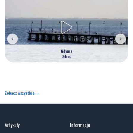
Gdynia
Orłowo
Zobacz wszystkie →
Artykuły
Informacje