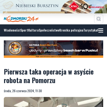
Wiadomości
Sport
Kultura
Społeczeństwo
Kronika policyjna
Turystyka
Fotoga
Pierwsza taka operacja w asyście
robota na Pomorzu
środa, 26 czerwca 2024, 11:30