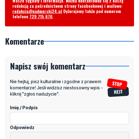
Wasze sygnały i informacje. Można kontaktować się z naszą
redakcją za pośrednictwem strony facebookowej i mailowo:
redakcja@nadmorski24.pl
Dyżurujemy także pod numerem
telefonu
729 715 670
.
Komentarze
Napisz swój komentarz
Nie hejtuj, pisz kulturalnie i zgodne z prawem
komentarze! Jeśli widzisz niestosowny wpis -
kliknij "zgłoś nadużycie".
Imię / Podpis
Odpowiedz