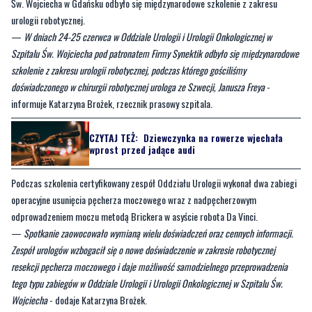
Św. Wojciecha w Gdańsku odbyło się międzynarodowe szkolenie z zakresu
urologii robotycznej.
—
W dniach 24-25 czerwca w Oddziale Urologii i Urologii Onkologicznej w
Szpitalu Św. Wojciecha pod patronatem Firmy Synektik odbyło się międzynarodowe
szkolenie z zakresu urologii robotycznej, podczas którego gościliśmy
doświadczonego w chirurgii robotycznej urologa ze Szwecji, Janusza Freya
-
informuje Katarzyna Brożek, rzecznik prasowy szpitala.
CZYTAJ TEŻ:
Dziewczynka na rowerze wjechała
wprost przed jadące audi
Podczas szkolenia certyfikowany zespół Oddziału Urologii wykonał dwa zabiegi
operacyjne usunięcia pęcherza moczowego wraz z nadpęcherzowym
odprowadzeniem moczu metodą Brickera w asyście robota Da Vinci.
—
Spotkanie zaowocowało wymianą wielu doświadczeń oraz cennych informacji.
Zespół urologów wzbogacił się o nowe doświadczenie w zakresie robotycznej
resekcji pęcherza moczowego i daje możliwość samodzielnego przeprowadzenia
tego typu zabiegów w Oddziale Urologii i Urologii Onkologicznej w Szpitalu Św.
Wojciecha
- dodaje Katarzyna Brożek.