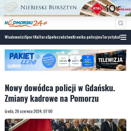
Wiadomości
Sport
Kultura
Społeczeństwo
Kronika policyjna
Turystyka
Fotoga
Nowy dowódca policji w Gdańsku.
Zmiany kadrowe na Pomorzu
środa, 26 czerwca 2024, 07:00