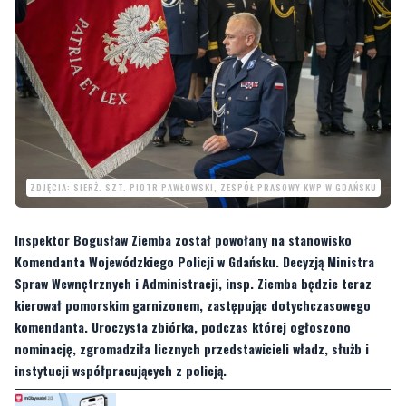
ZDJĘCIA: SIERŻ. SZT. PIOTR PAWŁOWSKI, ZESPÓŁ PRASOWY KWP W GDAŃSKU
Inspektor Bogusław Ziemba został powołany na stanowisko
Komendanta Wojewódzkiego Policji w Gdańsku. Decyzją Ministra
Spraw Wewnętrznych i Administracji, insp. Ziemba będzie teraz
kierował pomorskim garnizonem, zastępując dotychczasowego
komendanta. Uroczysta zbiórka, podczas której ogłoszono
nominację, zgromadziła licznych przedstawicieli władz, służb i
instytucji współpracujących z policją.
CZYTAJ TEŻ:
Jak chronić swoje dane? Zastrzeż
PESEL