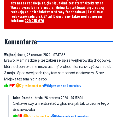
telefonu
729 715 670
.
Komentarze
Wejher
środa, 26 czerwca 2024 - 07:17:58
Brawo. Mam nadzieję, że zabierze się za wejherowską drogówkę,
która od pół roku nie może usunąć z chodnika na skrzyżowaniu ul.
3 maja i Sportowej parkujący tam samochód dostawczy. Straż
Miejska też tam nic nie robi.
6
1
Zgłoś komentarz
Odpowiedz na komentarz
John Rambo
środa, 26 czerwca 2024 - 07:52:01
Ciekawe czy umie strzelać z głośnika jak tak to usunie tego
dostawczaka
1
1
Zgłoś komentarz
Odpowiedz na komentarz
Heniek
środa, 26 czerwca 2024 - 07:53:02
Jakie miasto taka drogówka.