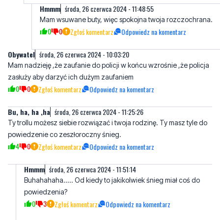
Obywatel
środa, 26 czerwca 2024 - 10:03:20
Mam nadzieję ,że zaufanie do policji w końcu wzrośnie ,że policja
zasłuży aby darzyć ich dużym zaufaniem
0
0
Zgłoś komentarz
Odpowiedz na komentarz
Bu, ha, ha ,ha
środa, 26 czerwca 2024 - 11:25:26
Ty trollu możesz siebie rozwiązać i twoja rodzinę. Ty masz tyle do
powiedzenie co zeszłoroczny śnieg.
4
0
Zgłoś komentarz
Odpowiedz na komentarz
Hmmm
środa, 26 czerwca 2024 - 11:51:14
Buhahahaha..... Od kiedy to jakikolwiek śnieg miał coś do
powiedzenia?
0
3
Zgłoś komentarz
Odpowiedz na komentarz
Buhahahahahahahaha
środa, 26 czerwca 2024 - 13:54:20
Dzielne rycerzyki w natarciu.
0
0
Zgłoś komentarz
Odpowiedz na komentarz