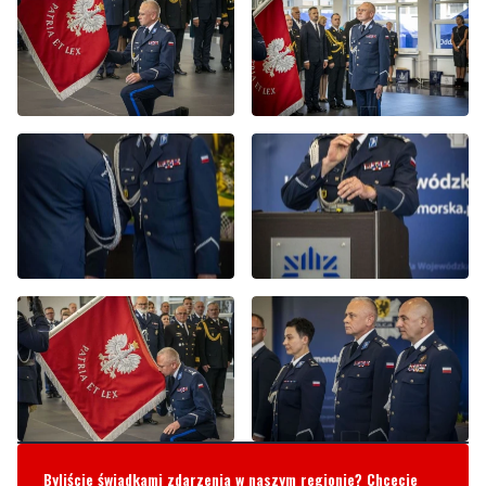
Byliście świadkami zdarzenia w naszym regionie? Chcecie
aby nasza redakcja zajęła się jakimś tematem? Czekamy na
Wasze sygnały i informacje. Można kontaktować się z naszą
redakcją za pośrednictwem strony facebookowej i mailowo:
redakcja@nadmorski24.pl
Dyżurujemy także pod numerem