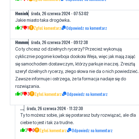
2
1
Zgłoś komentarz
Odpowiedz na komentarz
Hmmm
środa, 26 czerwca 2024 - 09:12:38
Co ty chcesz od dzielnych rycerzy? Przecież wykonują
cyklicznie pogonie kowboja dookoła Weja, więc jak mają zająć
się samochodem dostawczym, którzy parkuje inaczej. Zresztą
szeryf dzielnych rycerzy, złego słowa nie da o nich powiedzieć.
Zawsze informuje i ostrzega, że ta formacja nadaje się do
rozwiązania.
0
3
Zgłoś komentarz
Odpowiedz na komentarz
...
środa, 26 czerwca 2024 - 11:32:30
Ty to możesz sobie, jak się postarasz buty rozwiązać, ale dla
ciebie to jest i tak za trudne.
2
0
Zgłoś komentarz
Odpowiedz na komentarz
Hmmm
środa, 26 czerwca 2024 - 11:48:55
Mam wsuwane buty, więc spokojna twoja rozczochrana.
0
0
Zgłoś komentarz
Odpowiedz na komentarz