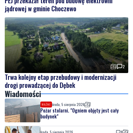
2
Trwa kolejny etap przebudowy i modernizacji
drogi prowadzącej do Dębek
Wiadomości
środa, 5 sierpnia 2026
WAŻNE
Pożar stolarni. "Ogniem objęty jest cały
budynek"
środa, 5 sierpnia 2026
9
PEJ przekazał teren pod budowę elektrowni
jądrowej w gminie Choczewo