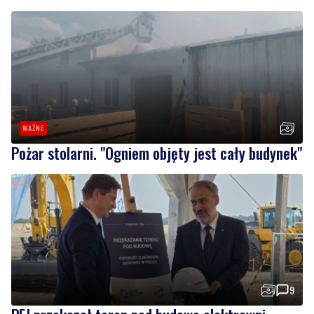
WAŻNE
Pożar stolarni. "Ogniem objęty jest cały budynek"
9
PEJ przekazał teren pod budowę elektrowni
jądrowej w gminie Choczewo