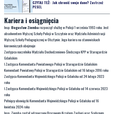
Kariera i osiągnięcia
Insp.
Bogusław Ziemba
rozpoczął służbę w Policji 1 września 1993 roku. Jest
absolwentem Wyższej Szkoły Policji w Szczytnie oraz Wydziału Administracji
Wyższej Szkoły Pedagogicznej w Olsztynie. Jego kariera na stanowiskach
kierowniczych obejmuje:
Zastępca naczelnika Wydziału Dochodzeniowo-Śledczego KPP w Starogardzie
Gdańskim
I Zastępca Komendanta Powiatowego Policji w Starogardzie Gdańskim
Komendant Powiatowy Policji w Starogardzie Gdańskim od 16 lutego 2016 roku
Zastępca Komendanta Wojewódzkiego Policji w Gdańsku od 24 lutego 2023
roku
I Zastępca Komendanta Wojewódzkiego Policji w Gdańsku od 14 czerwca 2023
roku
Pełniący obowiązki Komendanta Wojewódzkiego Policji w Gdańsku od 16
kwietnia 2024 roku
Insp. Ziemba został odznaczony Brązowym Krzyżem Zasługi oraz Srebrnym
Medalem za Długoletnią Służbę.
[youtube]WB2rHPkzxus?si=02nhAFv6zwbpytd9[/youtube]
Nowo powołany komendant podziękował za uznanie dorobku służbowego i