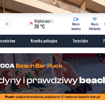
Wejherowo
Nasze
Nasze
o
20
C
kamery
HotSpoty
eczeństwo
Kronika policyjna
Turystyka
F