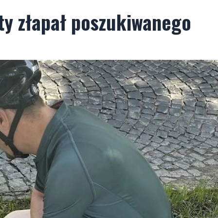
sty złapał poszukiwanego