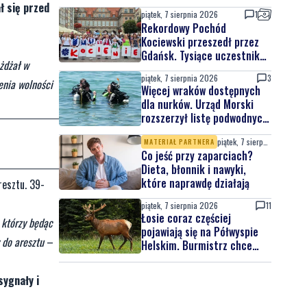
ł się przed
piątek, 7 sierpnia 2026
1
Rekordowy Pochód
Kociewski przeszedł przez
Gdańsk. Tysiące uczestników
żdżał w
na jubileuszowej edycji
piątek, 7 sierpnia 2026
3
enia wolności
Więcej wraków dostępnych
dla nurków. Urząd Morski
rozszerzył listę podwodnych
atrakcji
piątek, 7 sierpnia 2026
MATERIAŁ PARTNERA
Co jeść przy zaparciach?
Dieta, błonnik i nawyki,
które naprawdę działają
resztu. 39-
piątek, 7 sierpnia 2026
11
Łosie coraz częściej
 którzy będąc
pojawiają się na Półwyspie
 do aresztu
–
Helskim. Burmistrz chce
nowych znaków drogowych
sygnały i