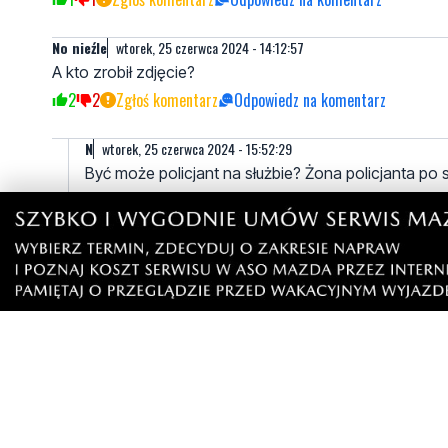
No nieźle
wtorek, 25 czerwca 2024 - 14:12:57
A kto zrobił zdjęcie?
2
2
Zgłoś komentarz
Odpowiedz na komentarz
N
wtorek, 25 czerwca 2024 - 15:52:29
Być może policjant na służbie? Żona policjanta po 
0
1
Zgłoś komentarz
Odpowiedz na komentarz
Sz
wtorek, 25 czerwca 2024 - 20:43:57
Jakbyś przeczytał art. to byś wiedział.
0
0
Zgłoś komentarz
Odpowiedz na komentarz
Prezes
wtorek, 25 czerwca 2024 - 14:27:21
Policjant po za służbą naraża swoje życie dostał by kos
5
7
Zgłoś komentarz
Odpowiedz na komentarz