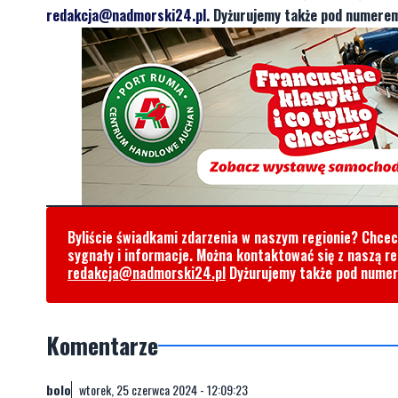
redakcja@nadmorski24.pl
. Dyżurujemy także pod numerem
Byliście świadkami zdarzenia w naszym regionie? Chce
sygnały i informacje. Można kontaktować się z naszą r
redakcja@nadmorski24.pl
Dyżurujemy także pod nume
Komentarze
bolo
wtorek, 25 czerwca 2024 - 12:09:23