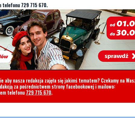
 telefonu 729 715 670.
cie aby nasza redakcja zajęła się jakimś tematem? Czekamy na Was
edakcją za pośrednictwem strony facebookowej i mailowo:
rem telefonu
729 715 670
.