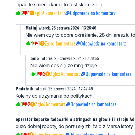
lapac te smieci i kara i to fest skore zloic
6
1
Zgłoś komentarz
Odpowiedz na komentarz
Matin
wtorek, 25 czerwca 2024 - 13:26:46
Nie wiem czy to dobre określenie. 28 dni aresztu to
4
1
Zgłoś komentarz
Odpowiedz na komentarz
bolo
wtorek, 25 czerwca 2024 - 13:39:55
Nie wiem coś się ze mną dzieje
0
3
Zgłoś komentarz
Odpowiedz na komentarz
Podatnik
wtorek, 25 czerwca 2024 - 12:47:49
Kolejny do utrzymania po politykach.
3
2
Zgłoś komentarz
Odpowiedz na komentarz
operator koparko ładowarki w stringach na głowie i i stroju A
dużo dobrej roboty, do portu się zbliżajo z Marsa istoty
1
1
Zgłoś komentarz
Odpowiedz na komentarz