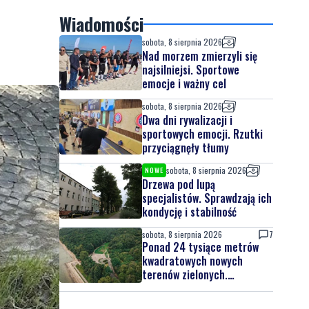
Wiadomości
sobota, 8 sierpnia 2026
Nad morzem zmierzyli się
najsilniejsi. Sportowe
emocje i ważny cel
sobota, 8 sierpnia 2026
Dwa dni rywalizacji i
sportowych emocji. Rzutki
przyciągnęły tłumy
sobota, 8 sierpnia 2026
NOWE
Drzewa pod lupą
specjalistów. Sprawdzają ich
kondycję i stabilność
sobota, 8 sierpnia 2026
7
Ponad 24 tysiące metrów
kwadratowych nowych
terenów zielonych.
Powstanie nowa przestrzeń
do wypoczynku