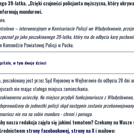
go 39-latka. „Dzięki czujności policjanta mężczyzna, który ukrywa
 informują mundurowi.
ie.
 patrolowo – interwencyjnym w Komisariacie Policji we Władysławowie, przeje
zpoznał go jako poszukiwanego 39-latka, który ma do odbycia karę pozbawi
 w Komendzie Powiatowej Policji w Pucku.
pitalu, w tym dwoje dzieci
ia, poszukiwany jest przez Sąd Rejonowy w Wejherowie do odbycia 28 dni a
ejscach nie mając stałego miejsca zamieszkania.
szukiwanemu ucieczkę. Na miejsce przybyli funkcjonariusze z Władysławowa,
i doprowadzony do jednostki policji skąd następnie zostanie przekonwojowany
onariusz nie ma na sobie munduru - chroni i pomaga.
aby nasza redakcja zajęła się jakimś tematem? Czekamy na Wasze 
pośrednictwem
strony facebookowej
,
strony na X
i mailowo: