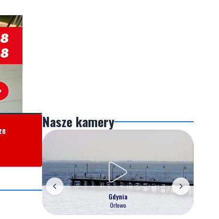
Nasze kamery
ze
Gdynia
Orłowo