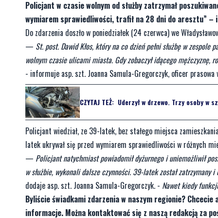
Policjant w czasie wolnym od służby zatrzymał poszukiwane
wymiarem sprawiedliwości, trafił na 28 dni do aresztu” –
Do zdarzenia doszło w poniedziałek (24 czerwca) we Władysławow
—
St. post. Dawid Kłos, który na co dzień pełni służbę w zespole
wolnym czasie ulicami miasta. Gdy zobaczył idącego mężczyznę, ro
- informuje asp. szt. Joanna Samula-Gregorczyk, oficer prasowa
CZYTAJ TEŻ:
Uderzył w drzewo. Trzy osoby w sz
Policjant wiedział, ze 39-latek, bez stałego miejsca zamieszkan
latek ukrywał się przed wymiarem sprawiedliwości w różnych mi
—
Policjant natychmiast powiadomił dyżurnego i uniemożliwił po
w służbie, wykonali dalsze czynności. 39-latek został zatrzymany 
dodaje asp. szt. Joanna Samula-Gregorczyk. -
Nawet kiedy funkcj
Byliście świadkami zdarzenia w naszym regionie? Chcecie 
informacje. Można kontaktować się z naszą redakcją za 