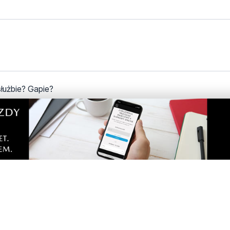
służbie? Gapie?
ę pod żebra to inaczej by śpiewał