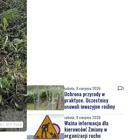
sobota, 8 sierpnia 2026
1
Ochrona przyrody w
praktyce. Uczestnicy
usuwali inwazyjne rośliny
sobota, 8 sierpnia 2026
Ważna informacja dla
FOT. KPP PUCK
kierowców! Zmiany w
organizacji ruchu