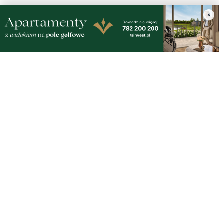
×
Nasze kamery
Gdynia
Orłowo