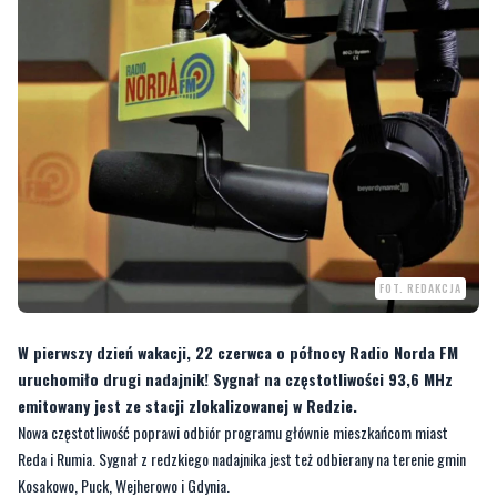
FOT. REDAKCJA
W pierwszy dzień wakacji, 22 czerwca o północy Radio Norda FM
uruchomiło drugi nadajnik! Sygnał na częstotliwości 93,6 MHz
emitowany jest ze stacji zlokalizowanej w Redzie.
Nowa częstotliwość poprawi odbiór programu głównie mieszkańcom miast
Reda i Rumia. Sygnał z redzkiego nadajnika jest też odbierany na terenie gmin
Kosakowo, Puck, Wejherowo i Gdynia.
CZYTAJ TEŻ:
Motocyklem uderzyła w barierkę.
Zmarła w szpitalu