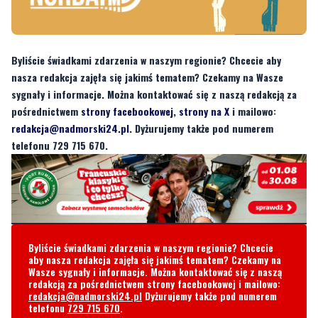
Byliście świadkami zdarzenia w naszym regionie? Chcecie aby
nasza redakcja zajęła się jakimś tematem? Czekamy na Wasze
sygnały i informacje. Można kontaktować się z naszą redakcją za
pośrednictwem
strony facebookowej
,
strony na X
i mailowo:
redakcja@nadmorski24.pl
. Dyżurujemy także pod numerem
telefonu 729 715 670.
Byliście świadkami zdarzenia w naszym regionie? Chcecie
aby nasza redakcja zajęła się jakimś tematem? Czekamy na
Wasze sygnały i informacje. Można kontaktować się z naszą
redakcją za pośrednictwem strony facebookowej i mailowo:
redakcja@nadmorski24.pl
Dyżurujemy także pod numerem
telefonu
729 715 670
.
Komentarze