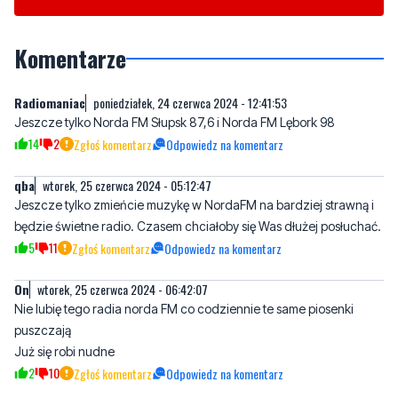
Radiomaniac
poniedziałek, 24 czerwca 2024 - 12:41:53
Jeszcze tylko Norda FM Słupsk 87,6 i Norda FM Lębork 98
14
2
Zgłoś komentarz
Odpowiedz na komentarz
qba
wtorek, 25 czerwca 2024 - 05:12:47
Jeszcze tylko zmieńcie muzykę w NordaFM na bardziej strawną i
będzie świetne radio. Czasem chciałoby się Was dłużej posłuchać.
5
11
Zgłoś komentarz
Odpowiedz na komentarz
On
wtorek, 25 czerwca 2024 - 06:42:07
Nie lubię tego radia norda FM co codziennie te same piosenki
puszczają
Już się robi nudne
2
10
Zgłoś komentarz
Odpowiedz na komentarz
ona
wtorek, 25 czerwca 2024 - 06:55:58
Jakim trzeba być yntelygentem, żeby w poniedziałek rano
puścić disco polo w stylu " już piątek, napijemy się drina" :D ale