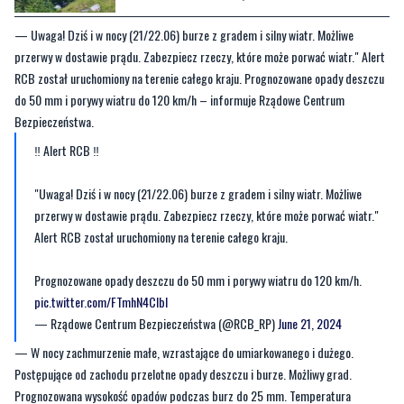
RCB został uruchomiony na terenie całego kraju. Prognozowane opady deszczu
do 50 mm i porywy wiatru do 120 km/h – informuje Rządowe Centrum
Bezpieczeństwa.
‼️ Alert RCB ‼️
"Uwaga! Dziś i w nocy (21/22.06) burze z gradem i silny wiatr. Możliwe
przerwy w dostawie prądu. Zabezpiecz rzeczy, które może porwać wiatr."
Alert RCB został uruchomiony na terenie całego kraju.
Prognozowane opady deszczu do 50 mm i porywy wiatru do 120 km/h.
pic.twitter.com/FTmhN4CIbI
— Rządowe Centrum Bezpieczeństwa (@RCB_RP)
June 21, 2024
— W nocy zachmurzenie małe, wzrastające do umiarkowanego i dużego.
Postępujące od zachodu przelotne opady deszczu i burze. Możliwy grad.
Prognozowana wysokość opadów podczas burz do 25 mm. Temperatura
minimalna od 15°C do 17°C. Wiatr słaby i umiarkowany, południowo-wschodni.
Podczas burz porywy wiatru do 80 km/h – prognozuje IMGW.
W sobotę (22 czerwca) zachmurzenie umiarkowane i duże. Miejscami przelotne