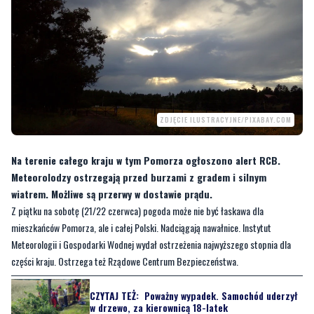
ZDJĘCIE ILUSTRACYJNE/PIXABAY.COM
Na terenie całego kraju w tym Pomorza ogłoszono alert RCB.
Meteorolodzy ostrzegają przed burzami z gradem i silnym
wiatrem. Możliwe są przerwy w dostawie prądu.
Z piątku na sobotę (21/22 czerwca) pogoda może nie być łaskawa dla
mieszkańców Pomorza, ale i całej Polski. Nadciągają nawałnice. Instytut
Meteorologii i Gospodarki Wodnej wydał ostrzeżenia najwyższego stopnia dla
części kraju. Ostrzega też Rządowe Centrum Bezpieczeństwa.
CZYTAJ TEŻ:
Poważny wypadek. Samochód uderzył
w drzewo, za kierownicą 18-latek
— Uwaga! Dziś i w nocy (21/22.06) burze z gradem i silny wiatr. Możliwe
przerwy w dostawie prądu. Zabezpiecz rzeczy, które może porwać wiatr." Alert