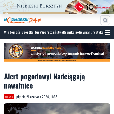
Wiadomości
Sport
Kultura
Społeczeństwo
Kronika policyjna
Turystyka
Fotoga
Alert pogodowy! Nadciągają
nawałnice
piątek, 21 czerwca 2024, 11:35
WAŻNE