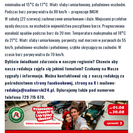
opady deszczu, na wschodzie województwa początkowo burze. Prognozowana
wysokość opadów podczas burz do 20 mm. Temperatura maksymalna od 18°C
do 21°C. Wiatr słaby i umiarkowany, porywisty, nad morzem w porywach do 55
km/h, południowo-wschodni i południowy, szybko skręcający na zachodni. W
czasie burz porywy wiatru do 70 km/h.
Byliście świadkami zdarzenia w naszym regionie? Chcecie aby
nasza redakcja zajęła się jakimś tematem? Czekamy na Wasze
sygnały i informacje. Można kontaktować się z naszą redakcją za
pośrednictwem
strony facebookowej
,
strony na X
i mailowo:
redakcja@nadmorski24.pl
. Dyżurujemy także pod numerem
telefonu 729 715 670.
Byliście świadkami zdarzenia w naszym regionie? Chcecie
aby nasza redakcja zajęła się jakimś tematem? Czekamy na
Wasze sygnały i informacje. Można kontaktować się z naszą