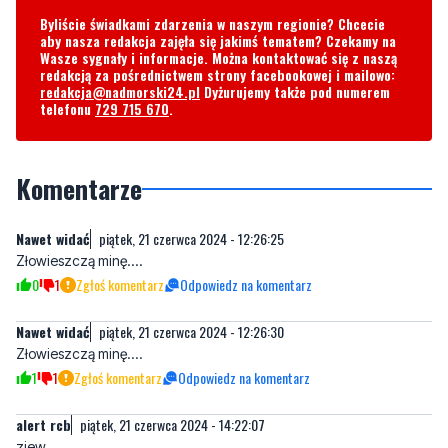
redakcją za pośrednictwem strony facebookowej i mailowo:
redakcja@nadmorski24.pl
Dyżurujemy także pod numerem
telefonu
729 715 670
.
Komentarze
Nawet widać
piątek, 21 czerwca 2024 - 12:26:25
Złowieszczą minę....
0
1
Zgłoś komentarz
Odpowiedz na komentarz
Nawet widać
piątek, 21 czerwca 2024 - 12:26:30
Złowieszczą minę....
1
1
Zgłoś komentarz
Odpowiedz na komentarz
alert rcb
piątek, 21 czerwca 2024 - 14:22:07
ziew.
1
0
Zgłoś komentarz
Odpowiedz na komentarz
Zawsze gdy rząd rozsyła Alerty
sobota, 22 czerwca 2024 -