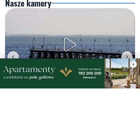
Gdynia
Orłowo
×
Zobacz wszystkie →
Artykuły
Informacje