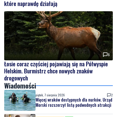
6
Łosie coraz częściej pojawiają się na Półwyspie
Helskim. Burmistrz chce nowych znaków
drogowych
Wiadomości
piątek, 7 sierpnia 2026
2
Więcej wraków dostępnych dla nurków. Urząd
Morski rozszerzył listę podwodnych atrakcji
piątek, 7 sierpnia 2026
MATERIAŁ PARTNERA
NOWE
Co jeść przy zaparciach? Dieta, błonnik i
nawyki, które naprawdę działają