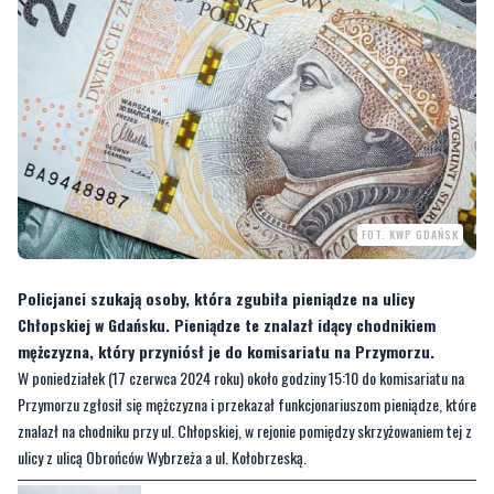
FOT. KWP GDAŃSK
Policjanci szukają osoby, która zgubiła pieniądze na ulicy
Chłopskiej w Gdańsku. Pieniądze te znalazł idący chodnikiem
mężczyzna, który przyniósł je do komisariatu na Przymorzu.
W poniedziałek (17 czerwca 2024 roku) około godziny 15:10 do komisariatu na
Przymorzu zgłosił się mężczyzna i przekazał funkcjonariuszom pieniądze, które
znalazł na chodniku przy ul. Chłopskiej, w rejonie pomiędzy skrzyżowaniem tej z
ulicy z ulicą Obrońców Wybrzeża a ul. Kołobrzeską.
CZYTAJ TEŻ:
Zderzyły się trzy auta. Sprawca
ukarany mandatem