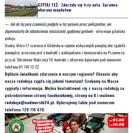
—
Jak do tej pory czynności podjęte w tej sprawie przez policjantów, nie
doprowadziły do odnalezienia właściciela zgubionej gotówki
- informuje gdańska
policja.
Osoba, która 17 czerwca w Gdańsku w rejonie wskazanych powyżej ulic zgubiła
pieniądze, proszona jest o kontakt z policjantami z komisariatu na Przymorzu
przy ul. Obrońców Wybrzeża 19, kontakt z oficerem dyżurnym pod numerem
telefonu 47 741 12 22.
Byliście świadkami zdarzenia w naszym regionie? Chcecie aby
nasza redakcja zajęła się jakimś tematem? Czekamy na Wasze
sygnały i informacje. Można kontaktować się z naszą redakcją za
pośrednictwem
strony facebookowej
,
strony na X
i mailowo:
redakcja@nadmorski24.pl
. Dyżurujemy także pod numerem
telefonu 729 715 670.
Byliście świadkami zdarzenia w naszym regionie? Chcecie