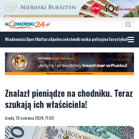
Wiadomości
Sport
Kultura
Społeczeństwo
Kronika policyjna
Turystyka
Fotoga
Znalazł pieniądze na chodniku. Teraz
szukają ich właściciela!
środa, 19 czerwca 2024, 11:03