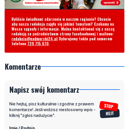
aby nasza redakcja zajęła się jakimś tematem? Czekamy na
Wasze sygnały i informacje. Można kontaktować się z naszą
redakcją za pośrednictwem strony facebookowej i mailowo:
redakcja@nadmorski24.pl
Dyżurujemy także pod numerem
telefonu
729 715 670
.
Komentarze
Napisz swój komentarz
Nie hejtuj, pisz kulturalnie i zgodne z prawem
komentarze! Jeśli widzisz niestosowny wpis -
kliknij "zgłoś nadużycie".
Imię / Podpis
Odpowiedz