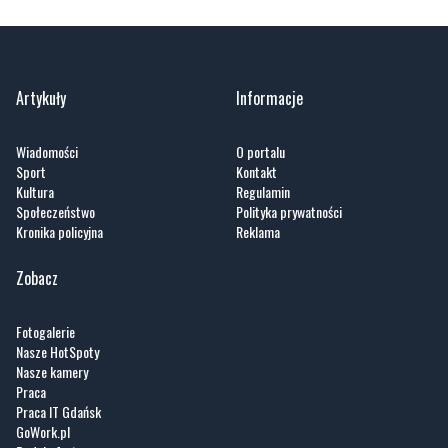
Artykuły
Informacje
Wiadomości
O portalu
Sport
Kontakt
Kultura
Regulamin
Społeczeństwo
Polityka prywatności
Kronika policyjna
Reklama
Zobacz
Fotogalerie
Nasze HotSpoty
Nasze kamery
Praca
Praca IT Gdańsk
GoWork.pl
Dodaj ofertę pracy
Nadmorski24.pl - portal informacyjny z Małego Trójmiasta Kaszubskiego. Twoja
codzienna dawka najnowszych wiadomości z najbliższej okolicy. Informacje