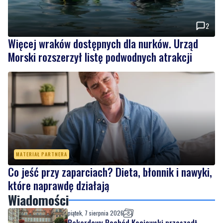
Więcej wraków dostępnych dla nurków. Urząd
Morski rozszerzył listę podwodnych atrakcji
MATERIAŁ PARTNERA
Co jeść przy zaparciach? Dieta, błonnik i nawyki,
które naprawdę działają
Wiadomości
piątek, 7 sierpnia 2026
Rekordowy Pochód Kociewski przeszedł
przez Gdańsk. Tysiące uczestników na
jubileuszowej edycji