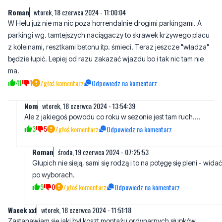
Roman
wtorek, 18 czerwca 2024 - 11:00:04
W Helu już nie ma nic poza horrendalnie drogimi parkingami. A
parkingi wg. tamtejszych naciągaczy to skrawek krzywego placu
z koleinami, resztkami betonu itp. śmieci. Teraz jeszcze "władza"
będzie łupić. Lepiej od razu zakazać wjazdu bo i tak nic tam nie
ma.
41
1
Zgłoś komentarz
Odpowiedz na komentarz
Nom
wtorek, 18 czerwca 2024 - 13:54:39
Ale z jakiegoś powodu co roku w sezonie jest tam ruch....
3
5
Zgłoś komentarz
Odpowiedz na komentarz
Roman
środa, 19 czerwca 2024 - 07:25:53
Głupich nie sieją, sami się rodzą i to na potęgę się pleni - widać
po wyborach.
9
0
Zgłoś komentarz
Odpowiedz na komentarz
Wacek xxl
wtorek, 18 czerwca 2024 - 11:51:18
Zastanawiam się jaki był koszt montażu ordynarnych słupków