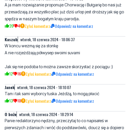
A ja mam rozwiązanie proponuje Chorwację i Bułgarię bo nasi już
przesadzają.za wszystko plac już dziś urlop jest droższy jak się go
spędza w naszym bogatym kraju parodja.
20
4
Zgłoś komentarz
Odpowiedz na komentarz
Kaszub
wtorek, 18 czerwca 2024 - 18:06:37
W koncu wezmą się za stonkę
A nie rozjeżdżają półwysep swoimi suvami
Jak się nie podoba to można zawsze skorzystać z pociągu :)
12
16
Zgłoś komentarz
Odpowiedz na komentarz
Janek
wtorek, 18 czerwca 2024 - 18:10:07
Tam i tak sami wyborcy tuska Jeżdżą, to mogą płacić
13
10
Zgłoś komentarz
Odpowiedz na komentarz
O boże
wtorek, 18 czerwca 2024 - 18:29:14
Panie redaktorzyno nędzny, przeczytaj to co napisałeś w
pierwszych zdaniach i wróć do podstawówki, doucz się a dopiero