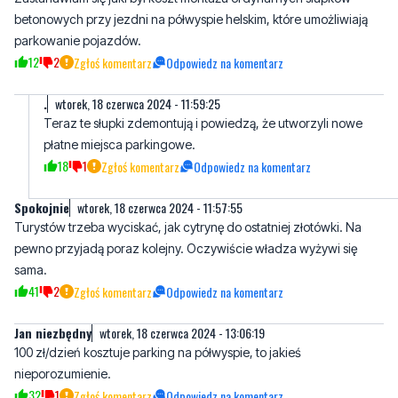
betonowych przy jezdni na półwyspie helskim, które umożliwiają
parkowanie pojazdów.
12
2
Zgłoś komentarz
Odpowiedz na komentarz
.
wtorek, 18 czerwca 2024 - 11:59:25
Teraz te słupki zdemontują i powiedzą, że utworzyli nowe
płatne miejsca parkingowe.
18
1
Zgłoś komentarz
Odpowiedz na komentarz
Spokojnie
wtorek, 18 czerwca 2024 - 11:57:55
Turystów trzeba wyciskać, jak cytrynę do ostatniej złotówki. Na
pewno przyjadą poraz kolejny. Oczywiście władza wyżywi się
sama.
41
2
Zgłoś komentarz
Odpowiedz na komentarz
Jan niezbędny
wtorek, 18 czerwca 2024 - 13:06:19
100 zł/dzień kosztuje parking na półwyspie, to jakieś
nieporozumienie.
32
1
Zgłoś komentarz
Odpowiedz na komentarz