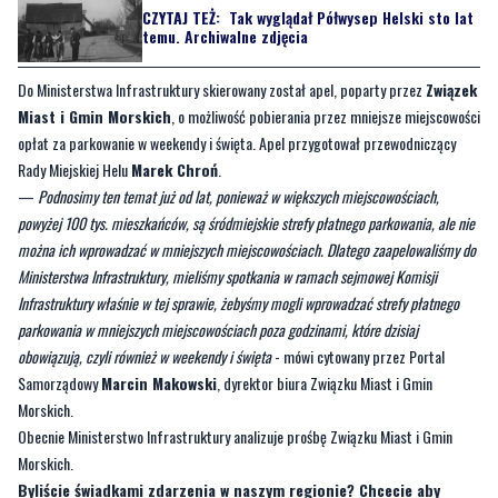
CZYTAJ TEŻ:
Tak wyglądał Półwysep Helski sto lat
temu. Archiwalne zdjęcia
Do Ministerstwa Infrastruktury skierowany został apel, poparty przez
Związek
Miast i Gmin Morskich
, o możliwość pobierania przez mniejsze miejscowości
opłat za parkowanie w weekendy i święta. Apel przygotował przewodniczący
Rady Miejskiej Helu
Marek Chroń
.
—
Podnosimy ten temat już od lat, ponieważ w większych miejscowościach,
powyżej 100 tys. mieszkańców, są śródmiejskie strefy płatnego parkowania, ale nie
można ich wprowadzać w mniejszych miejscowościach. Dlatego zaapelowaliśmy do
Ministerstwa Infrastruktury, mieliśmy spotkania w ramach sejmowej Komisji
Infrastruktury właśnie w tej sprawie, żebyśmy mogli wprowadzać strefy płatnego
parkowania w mniejszych miejscowościach poza godzinami, które dzisiaj
obowiązują, czyli również w weekendy i święta
- mówi cytowany przez Portal
Samorządowy
Marcin Makowski
, dyrektor biura Związku Miast i Gmin
Morskich.
Obecnie Ministerstwo Infrastruktury analizuje prośbę Związku Miast i Gmin
Morskich.
Byliście świadkami zdarzenia w naszym regionie? Chcecie aby