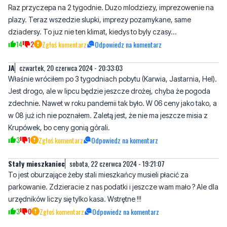
Raz przyczepa na 2 tygodnie. Duzo mlodziezy, imprezowenie na
plazy. Teraz wszedzie slupki, imprezy pozamykane, same
dziadersy. To juz nie ten klimat, kiedys to byly czasy...
14
2
Zgłoś komentarz
Odpowiedz na komentarz
JA
czwartek, 20 czerwca 2024 - 20:33:03
Właśnie wróciłem po 3 tygodniach pobytu (Karwia, Jastarnia, Hel).
Jest drogo, ale w lipcu będzie jeszcze drożej, chyba że pogoda
zdechnie. Nawet w roku pandemii tak było. W 06 ceny jako tako, a
w 08 już ich nie poznałem. Zaletą jest, że nie ma jeszcze misia z
Krupówek, bo ceny gonią górali.
3
1
Zgłoś komentarz
Odpowiedz na komentarz
Stały mieszkaniec
sobota, 22 czerwca 2024 - 19:21:07
To jest oburzające żeby stali mieszkańcy musieli płacić za
parkowanie. Zdzieracie z nas podatki i jeszcze wam mało ? Ale dla
urzędników liczy się tylko kasa. Wstrętne !!!
3
0
Zgłoś komentarz
Odpowiedz na komentarz