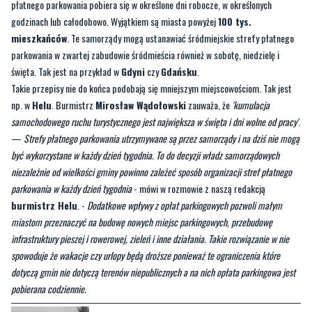
płatnego parkowania pobiera się w określone dni robocze, w określonych
godzinach lub całodobowo. Wyjątkiem są miasta powyżej
100 tys.
mieszkańców
. Te samorządy mogą ustanawiać śródmiejskie strefy płatnego
parkowania w zwartej zabudowie śródmieścia również w sobotę, niedzielę i
święta. Tak jest na przykład w
Gdyni
czy
Gdańsku
.
Takie przepisy nie do końca podobają się mniejszym miejscowościom. Tak jest
np. w
Helu
. Burmistrz
Mirosław Wądołowski
zauważa, że
'kumulacja
samochodowego ruchu turystycznego jest największa w święta i dni wolne od pracy'
.
—
Strefy płatnego parkowania utrzymywane są przez samorządy i na dziś nie mogą
być wykorzystane w każdy dzień tygodnia. To do decyzji władz samorządowych
niezależnie od wielkości gminy powinno zależeć sposób organizacji stref płatnego
parkowania w każdy dzień tygodnia
- mówi w rozmowie z naszą redakcją
burmistrz Helu
. -
Dodatkowe wpływy z opłat parkingowych pozwoli małym
miastom przeznaczyć na budowę nowych miejsc parkingowych, przebudowę
infrastruktury pieszej i rowerowej, zieleń i inne działania. Takie rozwiązanie w nie
spowoduje że wakacje czy urlopy będą droższe ponieważ te ograniczenia które
dotyczą gmin nie dotyczą terenów niepublicznych a na nich opłata parkingowa jest
pobierana codziennie.