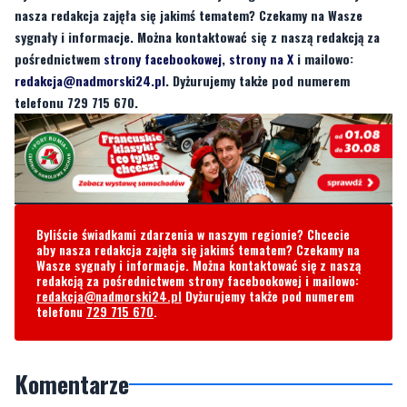
nasza redakcja zajęła się jakimś tematem? Czekamy na Wasze
sygnały i informacje. Można kontaktować się z naszą redakcją za
pośrednictwem
strony facebookowej
,
strony na X
i mailowo:
redakcja@nadmorski24.pl
. Dyżurujemy także pod numerem
telefonu 729 715 670.
Byliście świadkami zdarzenia w naszym regionie? Chcecie
aby nasza redakcja zajęła się jakimś tematem? Czekamy na
Wasze sygnały i informacje. Można kontaktować się z naszą
redakcją za pośrednictwem strony facebookowej i mailowo:
redakcja@nadmorski24.pl
Dyżurujemy także pod numerem
telefonu
729 715 670
.
Komentarze