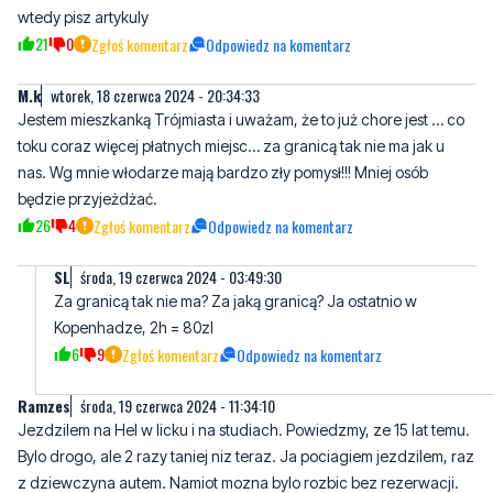
wtedy pisz artykuly
21
0
Zgłoś komentarz
Odpowiedz na komentarz
M.k
wtorek, 18 czerwca 2024 - 20:34:33
Jestem mieszkanką Trójmiasta i uważam, że to już chore jest … co
toku coraz więcej płatnych miejsc… za granicą tak nie ma jak u
nas. Wg mnie włodarze mają bardzo zły pomysł!!! Mniej osób
będzie przyjeżdżać.
26
4
Zgłoś komentarz
Odpowiedz na komentarz
SL
środa, 19 czerwca 2024 - 03:49:30
Za granicą tak nie ma? Za jaką granicą? Ja ostatnio w
Kopenhadze, 2h = 80zl
6
9
Zgłoś komentarz
Odpowiedz na komentarz
Ramzes
środa, 19 czerwca 2024 - 11:34:10
Jezdzilem na Hel w licku i na studiach. Powiedzmy, ze 15 lat temu.
Bylo drogo, ale 2 razy taniej niz teraz. Ja pociagiem jezdzilem, raz
z dziewczyna autem. Namiot mozna bylo rozbic bez rezerwacji.