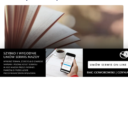
NOWE
×
Ruszył konkurs kreatywny dla młodych
mieszkańców. Sprawdź, jak wziąć udział
Wiadomości
niedziela, 9 sierpnia 2026
NOWE
Tu można znaleźć prawdziwe perełki. Pchli
targ cieszy się zainteresowaniem
niedziela, 9 sierpnia 2026
NOWE
Wakacyjne inspiracje w muzeum. Rodzinne
warsztaty i twórcze spotkania