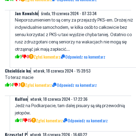
Jan Kowalski
środa, 19 czerwca 2024 - 07:33:34
Nieporozumieniem to są ceny za przejazdy PKS-em. Drożej niż
indywidualnie samochodem, w kilka osób to całkowicie bez
sensu korzystać z PKS-u taxi wyjdzie chyba taniej. Ostatnio co
rusz zdruzgotani ceną seniorzy na wakacjach nie mogą się
otrząsnąć jak mają zapłacić...
9
0
Zgłoś komentarz
Odpowiedz na komentarz
Chcieliście ko
wtorek, 18 czerwca 2024 - 15:39:53
To teraz macie
14
7
Zgłoś komentarz
Odpowiedz na komentarz
Kulfon
wtorek, 18 czerwca 2024 - 17:22:36
Jedź na Podkarpacie, tam dalej pisuary są siłą przewodnią
jełopów.
11
15
Zgłoś komentarz
Odpowiedz na komentarz
Krzysztof P
wtorek, 18 czerwca 2024 - 16:40:22