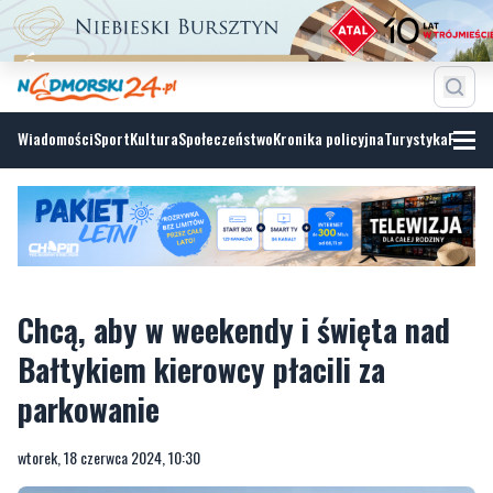
Wiadomości
Sport
Kultura
Społeczeństwo
Kronika policyjna
Turystyka
Fotoga
Chcą, aby w weekendy i święta nad
Bałtykiem kierowcy płacili za
parkowanie
wtorek, 18 czerwca 2024, 10:30