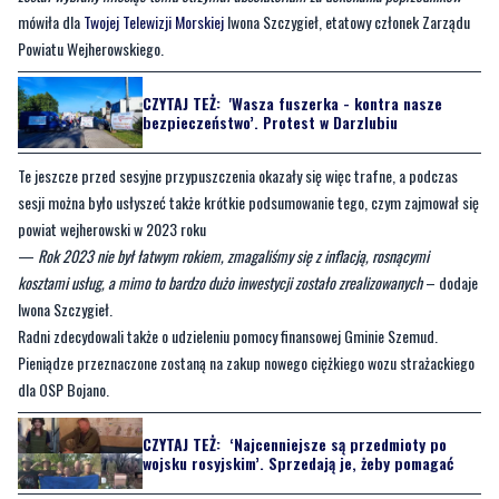
mówiła dla
Twojej Telewizji Morskiej
Iwona Szczygieł, etatowy członek Zarządu
Powiatu Wejherowskiego.
CZYTAJ TEŻ:
'Wasza fuszerka - kontra nasze
bezpieczeństwo’. Protest w Darzlubiu
Te jeszcze przed sesyjne przypuszczenia okazały się więc trafne, a podczas
sesji można było usłyszeć także krótkie podsumowanie tego, czym zajmował się
powiat wejherowski w 2023 roku
—
Rok 2023 nie był łatwym rokiem, zmagaliśmy się z inflacją, rosnącymi
kosztami usług, a mimo to bardzo dużo inwestycji zostało zrealizowanych
– dodaje
Iwona Szczygieł.
Radni zdecydowali także o udzieleniu pomocy finansowej Gminie Szemud.
Pieniądze przeznaczone zostaną na zakup nowego ciężkiego wozu strażackiego
dla OSP Bojano.
CZYTAJ TEŻ:
‘Najcenniejsze są przedmioty po
wojsku rosyjskim’. Sprzedają je, żeby pomagać