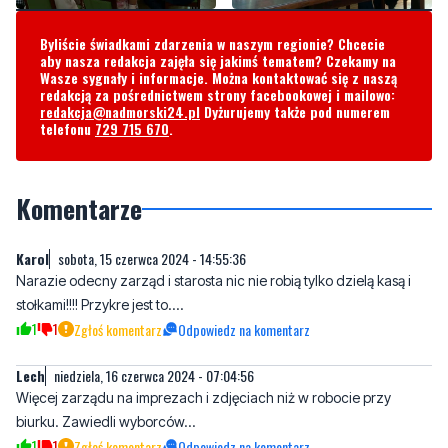
Byliście świadkami zdarzenia w naszym regionie? Chcecie
aby nasza redakcja zajęła się jakimś tematem? Czekamy na
Wasze sygnały i informacje. Można kontaktować się z naszą
redakcją za pośrednictwem strony facebookowej i mailowo:
redakcja@nadmorski24.pl
Dyżurujemy także pod numerem
telefonu
729 715 670
.
Komentarze
Karol
sobota, 15 czerwca 2024 - 14:55:36
Narazie odecny zarząd i starosta nic nie robią tylko dzielą kasą i
stołkami!!!! Przykre jest to....
1
1
Zgłoś komentarz
Odpowiedz na komentarz
Lech
niedziela, 16 czerwca 2024 - 07:04:56
Więcej zarządu na imprezach i zdjęciach niż w robocie przy
biurku. Zawiedli wyborców...
1
1
Zgłoś komentarz
Odpowiedz na komentarz