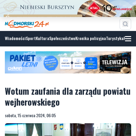
Wiadomości
Sport
Kultura
Społeczeństwo
Kronika policyjna
Turystyka
Fotoga
Wotum zaufania dla zarządu powiatu
wejherowskiego
sobota, 15 czerwca 2024, 06:05