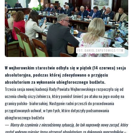
FOT. DANIEL ZAPUTOWICZ/TTM
W wejherowskim starostwie odbyła się w piątek (14 czerwca) sesja
absolutoryjna, podczas której zdecydowano o przyjęciu
absolutorium za wykonanie ubiegłorocznego budżetu.
Trzecia sesja nowej kadencji Rady Powiatu Wejherowskiego rozpoczęła się od
uczenia chwilą ciszy żołnierza, który poniósł śmierć po ataku na jego osobę na
granicy polsko- białorsukiej. Następnie radni przeszli do procedowania
przygotowanych uchwał, w tym tych, które dotyczyły podsumowania
ubiegłorocznego budżetu
—
Mamy do czynienia z niecodzienną sytuacją, bo tak naprawdę nowy zarząd, który
został wybrany miesiąc temu otrzymał absolutorium za dokonania poprzedników
–