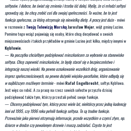
sołtysów. I dobrze, bo świat się zmienia i trzeba iść dalej. Myślę, że ci młodzi sołtysi
sprawdzą się, bo chcą zrobić coś dla swojej społeczności. To ważne, bo to jest
funkcja społeczna, za którą otrzymuje się niewielką dietę. A pracy jest dużo
- mówi
w rozmowie z
Twoją Telewizją Morską
Jarosław Wejer
, wójt gminy Luzino.
Pomimo tego wciąż pojawiają się osoby, które chcą decydować o swoich
miejscowościach i takich przykładów w gminie Luzino jest kilka, między innymi w
Kębłowie
.
—
Na początku chciałbym podziękować mieszkańcom za wybranie na stanowisko
sołtysa. Chcę zapewnić mieszkańców, że będę starał się o bezpieczeństwo i
integrację naszej wioski. Na pewno oznakowanie wszelkich dróg, organizowanie
imprez społecznościowych, na pewno dożynki wiejsko-parafialne, które odbędą się
w najbliższym możliwym terminie
- mówi
Rafał Engelbrecht
, sołtys Kębłowa.
Jest więc co robić. A za pracę na rzecz sowich sołectw przyszło dzisiaj
podziękować także tym, którzy przestali pełnić swoje funkcje.
—
Chcemy podziękować tym, którzy przez wiele lat, niektórzy przez jedną kadencję
inni od 1995, czy 1996 roku pełnili funkcję sołtysa. To są trudne funkcje.
Przeważnie jako pierwsi otrzymują informacje, przede wszystkim o czymś złym, np.
dziurze w drodze czy powalonym drzewie i muszą zadziałać. Często to jest