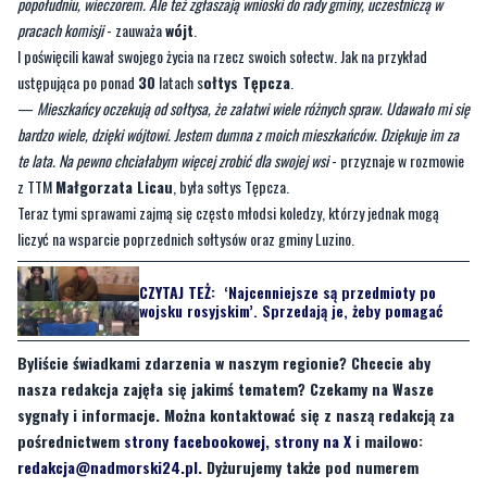
popołudniu, wieczorem. Ale też zgłaszają wnioski do rady gminy, uczestniczą w
pracach komisji
- zauważa
wójt
.
I poświęcili kawał swojego życia na rzecz swoich sołectw. Jak na przykład
ustępująca po ponad
30
latach s
ołtys Tępcza
.
—
Mieszkańcy oczekują od sołtysa, że załatwi wiele różnych spraw. Udawało mi się
bardzo wiele, dzięki wójtowi. Jestem dumna z moich mieszkańców. Dziękuje im za
te lata. Na pewno chciałabym więcej zrobić dla swojej wsi
- przyznaje w rozmowie
z TTM
Małgorzata Licau
, była sołtys Tępcza.
Teraz tymi sprawami zajmą się często młodsi koledzy, którzy jednak mogą
liczyć na wsparcie poprzednich sołtysów oraz gminy Luzino.
CZYTAJ TEŻ:
‘Najcenniejsze są przedmioty po
wojsku rosyjskim’. Sprzedają je, żeby pomagać
Byliście świadkami zdarzenia w naszym regionie? Chcecie aby
nasza redakcja zajęła się jakimś tematem? Czekamy na Wasze
sygnały i informacje. Można kontaktować się z naszą redakcją za
pośrednictwem
strony facebookowej
,
strony na X
i mailowo:
redakcja@nadmorski24.pl
. Dyżurujemy także pod numerem