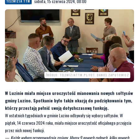
sobota, 15 czerwca 2024, 08:00
TELEWIZJA TTM
ŹRÓDŁO: TELEWIZJATTM.PL/FOT. DANIEL ZAPUTOWICZ
W Luzinie miała miejsce uroczystość mianowania nowych sołtysów
gminy Luzino. Spotkanie było także okazją do podziękowania tym,
którzy przestają pełnić swoją dotychczasową funkcję.
W ostatnich tygodniach w gminie Luzino odbywały się wybory sołtysów. W
piątek, 14 czerwca 2024 roku, miała miejsce uroczystość oficjalnego przejęcia
przez nich nowej funkcji.
—
Każde wybory przyprowadzają zmiany. Mamy 9 nowych radnych, kilku nowych