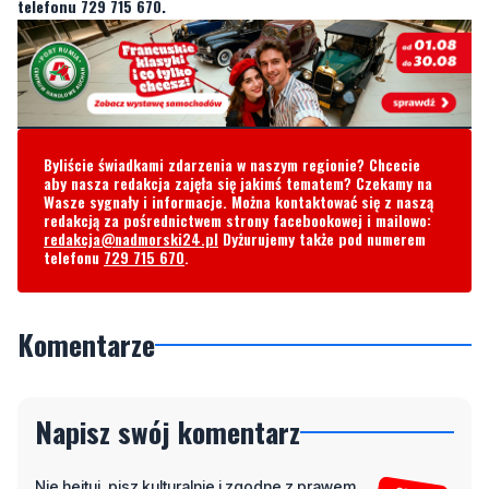
telefonu 729 715 670.
Byliście świadkami zdarzenia w naszym regionie? Chcecie
aby nasza redakcja zajęła się jakimś tematem? Czekamy na
Wasze sygnały i informacje. Można kontaktować się z naszą
redakcją za pośrednictwem strony facebookowej i mailowo:
redakcja@nadmorski24.pl
Dyżurujemy także pod numerem
telefonu
729 715 670
.
Komentarze
Napisz swój komentarz
Nie hejtuj, pisz kulturalnie i zgodne z prawem