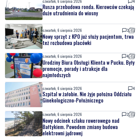
czwartek, 6 sierpnia 2026
4
Rusza przebudowa ronda. Kierowców czekają
duże utrudnienia do wiosny
czwartek, 6 sierpnia 2026
3
Nowy sprzęt z KPO już służy pacjentom, trwa
też rozbudowa placówki
czwartek, 6 sierpnia 2026
4
Urodziny Biura Obsługi Klienta w Pucku. Były
promocje, porady i atrakcje dla
najmłodszych
czwartek, 6 sierpnia 2026
4
Szpital w żałobie. Nie żyje położna Oddziału
Ginekologiczno-Położniczego
czwartek, 6 sierpnia 2026
2
Nowy odcinek szlaku rowerowego nad
Bałtykiem. Powodem zmiany budowa
elektrowni jądrowej