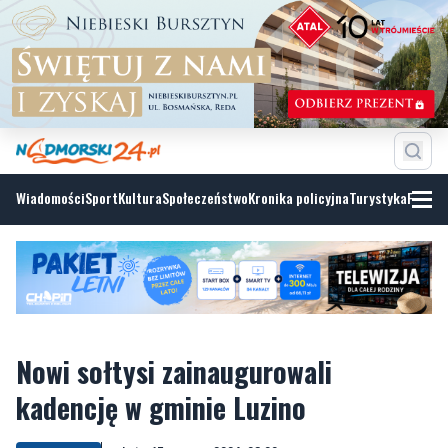
Wiadomości
Sport
Kultura
Społeczeństwo
Kronika policyjna
Turystyka
Fotoga
Nowi sołtysi zainaugurowali
kadencję w gminie Luzino