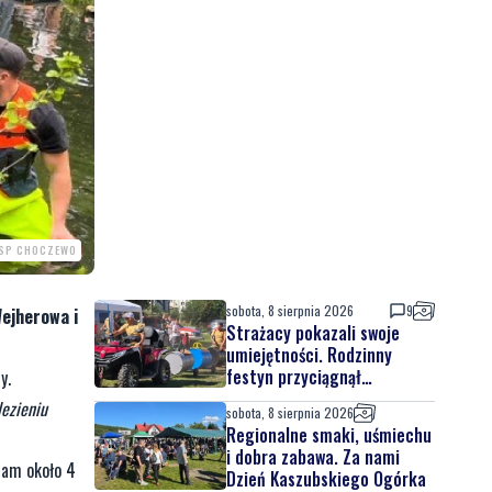
OSP CHOCZEWO
sobota, 8 sierpnia 2026
9
Wejherowa i
Strażacy pokazali swoje
umiejętności. Rodzinny
festyn przyciągnął
y.
mieszkańców oraz gości
ezieniu
sobota, 8 sierpnia 2026
Regionalne smaki, uśmiechu
i dobra zabawa. Za nami
 tam około 4
Dzień Kaszubskiego Ogórka