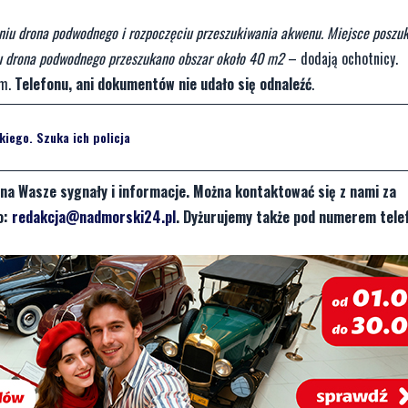
niu drona podwodnego i rozpoczęciu przeszukiwania akwenu. Miejsce poszuk
iu drona podwodnego przeszukano obszar około 40 m2
– dodają ochotnicy.
em.
Telefonu, ani dokumentów nie udało się odnaleźć
.
iego. Szuka ich policja
na Wasze sygnały i informacje. Można kontaktować się z nami za
o:
redakcja@nadmorski24.pl
. Dyżurujemy także pod numerem tele