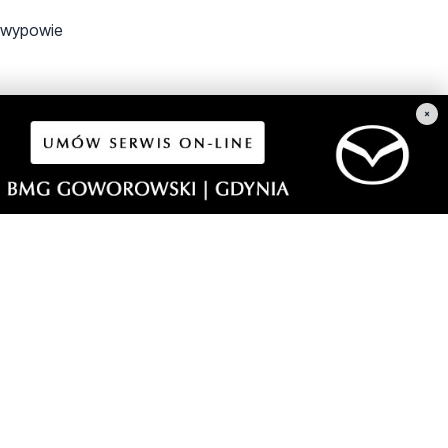
i wypowie
×
agonow.
ać są rowni i
.brak mi