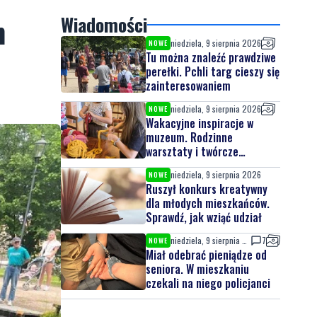
m
Wiadomości
niedziela, 9 sierpnia 2026
NOWE
Tu można znaleźć prawdziwe
perełki. Pchli targ cieszy się
zainteresowaniem
niedziela, 9 sierpnia 2026
NOWE
Wakacyjne inspiracje w
muzeum. Rodzinne
warsztaty i twórcze
spotkania
niedziela, 9 sierpnia 2026
NOWE
Ruszył konkurs kreatywny
dla młodych mieszkańców.
Sprawdź, jak wziąć udział
niedziela, 9 sierpnia 2026
7
NOWE
Miał odebrać pieniądze od
seniora. W mieszkaniu
czekali na niego policjanci