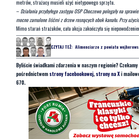
metrów, strażacy musieli użyć nietypowego sprzętu.
–
Działania przybyłego zastępu OSP Choczewo polegały na sprawie
mocno zamulone liśćmi z drzew rosnących obok kanału. Przy użyc
Mimo starań strażaków, cała akcja zakończyła się niepowodzeni
CZYTAJ TEŻ:
Alimenciarze z powiatu wejherowsk
Byliście świadkami zdarzenia w naszym regionie? Czekamy 
pośrednictwem
strony facebookowej
,
strony na X
i mailow
670.