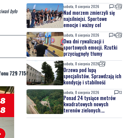
sobota, 8 sierpnia 2026
7
iwań było
Nad morzem zmierzyli się
najsilniejsi. Sportowe
emocje i ważny cel
sobota, 8 sierpnia 2026
4
Dwa dni rywalizacji i
sportowych emocji. Rzutki
przyciągnęły tłumy
sobota, 8 sierpnia 2026
Drzewa pod lupą
fonu 729 715
specjalistów. Sprawdzają ich
kondycję i stabilność
sobota, 8 sierpnia 2026
13
Ponad 24 tysiące metrów
kwadratowych nowych
terenów zielonych.
Powstanie nowa przestrzeń
do wypoczynku