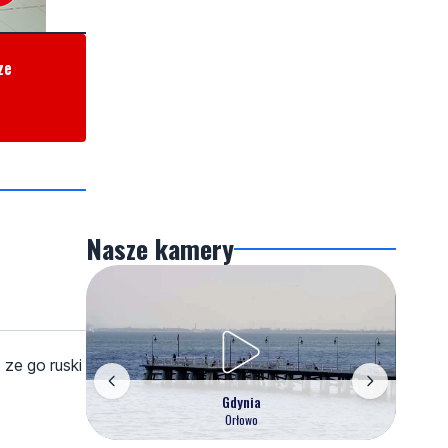
ze
Nasze kamery
, ze go ruski
Gdynia
Orłowo