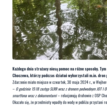
Każdego dnia strażacy niosą pomoc na różne sposoby. Tym 
Choczewa, którzy podczas działań wykorzystali m.in. dron
Zdarzenie miało miejsce w czwartek, 30 maja 2024 r., w Wejherow
–
O godzinie 15:18 zastęp SLRR wraz z dronem podwodnym JOT I 
smartfona wraz z dokumentami
– relacjonują druhowie z OSP Cho
Okazało się, że przedmioty wpadły do wody w pobliżu przystani r