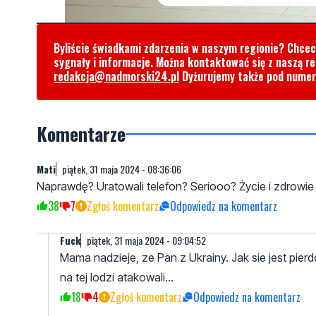
Byliście świadkami zdarzenia w naszym regionie? Chce
sygnały i informacje. Można kontaktować się z naszą r
redakcja@nadmorski24.pl
Dyżurujemy także pod nume
Komentarze
Mati
piątek, 31 maja 2024 - 08:36:06
Naprawdę? Uratowali telefon? Seriooo? Życie i zdrowie
38
7
Zgłoś komentarz
Odpowiedz na komentarz
Fuck
piątek, 31 maja 2024 - 09:04:52
Mama nadzieje, ze Pan z Ukrainy. Jak sie jest pierdoł
na tej lodzi atakowali...
18
4
Zgłoś komentarz
Odpowiedz na komentarz