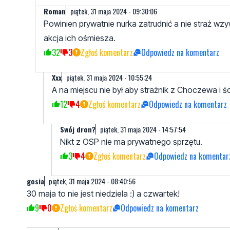
Roman
piątek, 31 maja 2024 - 09:30:06
Powinien prywatnie nurka zatrudnić a nie straż wz
akcja ich ośmiesza.
32
3
Zgłoś komentarz
Odpowiedz na komentarz
Xxx
piątek, 31 maja 2024 - 10:55:24
A na miejscu nie był aby strażnik z Choczewa i ś
12
4
Zgłoś komentarz
Odpowiedz na komentarz
Swój dron?
piątek, 31 maja 2024 - 14:57:54
Nikt z OSP nie ma prywatnego sprzętu.
3
4
Zgłoś komentarz
Odpowiedz na komentar
gosia
piątek, 31 maja 2024 - 08:40:56
30 maja to nie jest niedziela :) a czwartek!
9
0
Zgłoś komentarz
Odpowiedz na komentarz