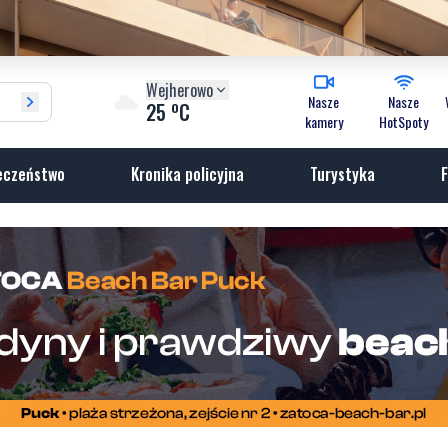
Wejherowo
Nasze
Nasze
o
25
C
kamery
HotSpoty
eczeństwo
Kronika policyjna
Turystyka
F