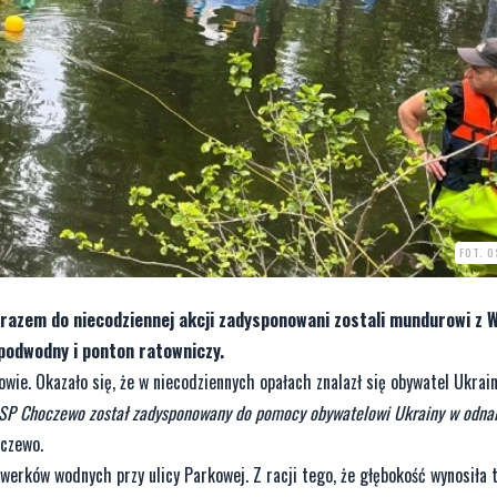
FOT. 
razem do niecodziennej akcji zadysponowani zostali mundurowi z 
 podwodny i ponton ratowniczy.
ie. Okazało się, że w niecodziennych opałach znalazł się obywatel Ukrain
OSP Choczewo został zadysponowany do pomocy obywatelowi Ukrainy w odnal
czewo.
owerków wodnych przy ulicy Parkowej. Z racji tego, że głębokość wynosiła