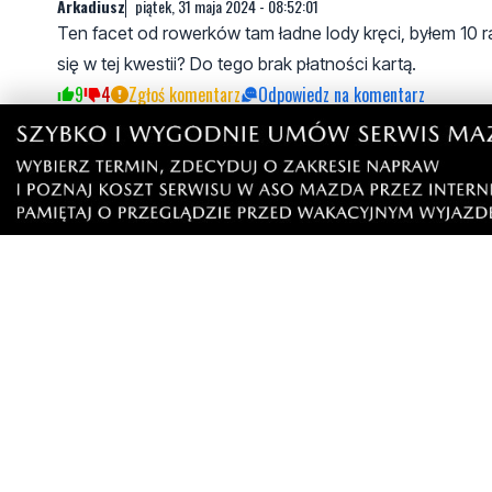
Arkadiusz
piątek, 31 maja 2024 - 08:52:01
Ten facet od rowerków tam ładne lody kręci, byłem 10 r
się w tej kwestii? Do tego brak płatności kartą.
9
4
Zgłoś komentarz
Odpowiedz na komentarz
Fuck
piątek, 31 maja 2024 - 09:01:52
Jezeli odpowiesz sobie na pytanie, od kogo ma po
Starałem sie o podobne pozwolenie 5 LAT prawie i
13
1
Zgłoś komentarz
Odpowiedz na komentarz
Arkadiusz
piątek, 31 maja 2024 - 10:42:33
Ale wiadomo czy jest pracownikiem czy właściciel
równiejsi.
9
2
Zgłoś komentarz
Odpowiedz na komentarz
xxx
piątek, 31 maja 2024 - 09:02:14
co to ma w ogole byc? a do kota na drzewo nie przyjadą
slow