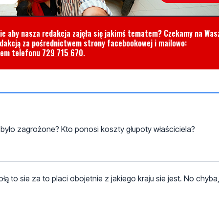
cie aby nasza redakcja zajęła się jakimś tematem? Czekamy na Was
edakcją za pośrednictwem strony facebookowej i mailowo:
rem telefonu
729 715 670
.
 było zagrożone? Kto ponosi koszty głupoty właściciela?
ą to sie za to placi obojetnie z jakiego kraju sie jest. No chyba