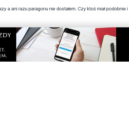
azy a ani razu paragonu nie dostałem. Czy ktoś miał podobnie 
zwolenie to już bedziesz wiedział dlaczego nie potrzebuje par
 gdy juz odpuscilem to pojawil sie owy Pan z moim pomyslem.
em? Słabe to trochę jest, człowiek płaci podatki uczciwie a wid
. Oczywiście 2 jednostki hajs wpisany w godziny pracy super..