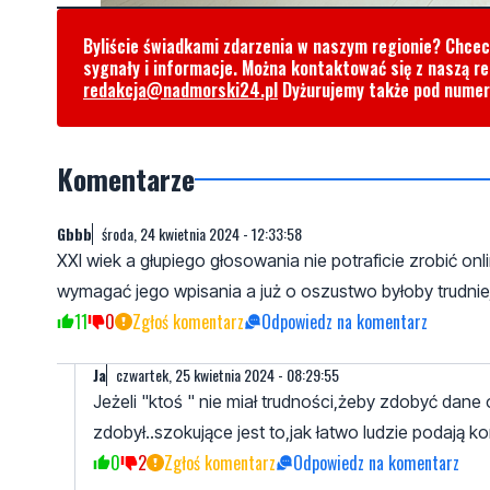
Byliście świadkami zdarzenia w naszym regionie? Chce
sygnały i informacje. Można kontaktować się z naszą r
redakcja@nadmorski24.pl
Dyżurujemy także pod nume
Komentarze
Gbbb
środa, 24 kwietnia 2024 - 12:33:58
XXI wiek a głupiego głosowania nie potraficie zrobić o
wymagać jego wpisania a już o oszustwo byłoby trudniej
11
0
Zgłoś komentarz
Odpowiedz na komentarz
Ja
czwartek, 25 kwietnia 2024 - 08:29:55
Jeżeli "ktoś " nie miał trudności,żeby zdobyć dan
zdobył..szokujące jest to,jak łatwo ludzie podają k
0
2
Zgłoś komentarz
Odpowiedz na komentarz