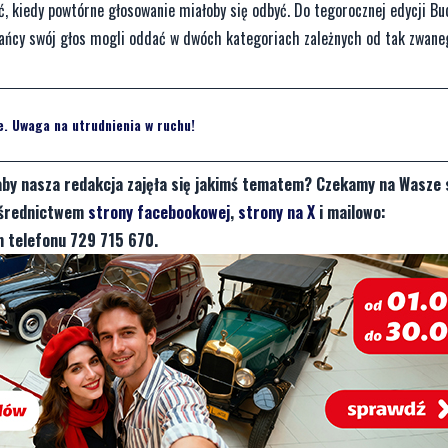
ć, kiedy powtórne głosowanie miałoby się odbyć. Do tegorocznej edycji Bu
kańcy swój głos mogli oddać w dwóch kategoriach zależnych od tak zwane
. Uwaga na utrudnienia w ruchu!
aby nasza redakcja zajęła się jakimś tematem? Czekamy na Wasze 
pośrednictwem
strony facebookowej
,
strony na X
i mailowo:
 telefonu 729 715 670.