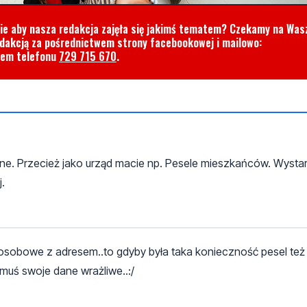
cie aby nasza redakcja zajęła się jakimś tematem? Czekamy na Was
edakcją za pośrednictwem strony facebookowej i mailowo:
rem telefonu
729 715 670
.
nline. Przecież jako urząd macie np. Pesele mieszkańców. Wysta
.
e osobowe z adresem..to gdyby była taka konieczność pesel też
omuś swoje dane wrażliwe..:/