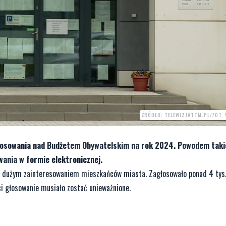
ŹRÓDŁO: TELEWIZJATTM.PL/FOT.
łosowania nad Budżetem Obywatelskim na rok 2024. Powodem takie
wania w formie elektronicznej.
ię dużym zainteresowaniem mieszkańców miasta. Zagłosowało ponad 4 tys
i głosowanie musiało zostać unieważnione.