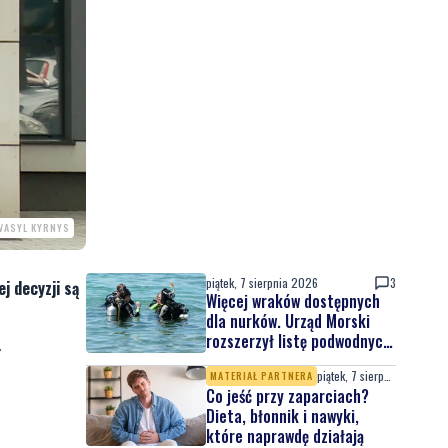
 VASYL KYRNYS
piątek, 7 sierpnia 2026
3
j decyzji są
Więcej wraków dostępnych
dla nurków. Urząd Morski
rozszerzył listę podwodnych
.
atrakcji
piątek, 7 sierpnia 2026
MATERIAŁ PARTNERA
Co jeść przy zaparciach?
Dieta, błonnik i nawyki,
które naprawdę działają