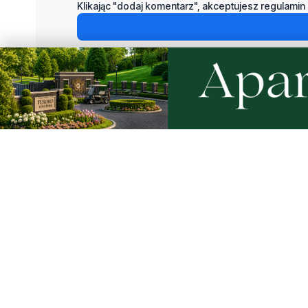
Klikając "dodaj komentarz", akceptujesz regulamin 
Podziel się tym artkułem z innymi:
Czytaj również
4
NOWE
NOWE