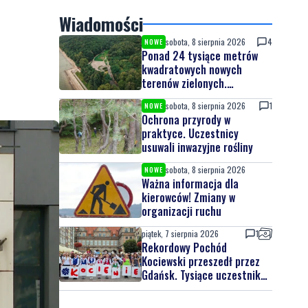
Wiadomości
sobota, 8 sierpnia 2026
4
NOWE
Ponad 24 tysiące metrów
kwadratowych nowych
terenów zielonych.
Powstanie nowa przestrzeń
sobota, 8 sierpnia 2026
1
NOWE
do wypoczynku
Ochrona przyrody w
praktyce. Uczestnicy
usuwali inwazyjne rośliny
sobota, 8 sierpnia 2026
NOWE
Ważna informacja dla
kierowców! Zmiany w
organizacji ruchu
piątek, 7 sierpnia 2026
1
Rekordowy Pochód
Kociewski przeszedł przez
Gdańsk. Tysiące uczestników
na jubileuszowej edycji