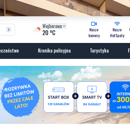
Wejherowo
Nasze
Nasze
o
20
C
kamery
HotSpoty
eczeństwo
Kronika policyjna
Turystyka
F