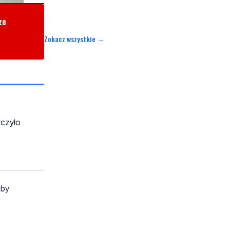
ze
Zobacz wszystkie →
rczyło
 by