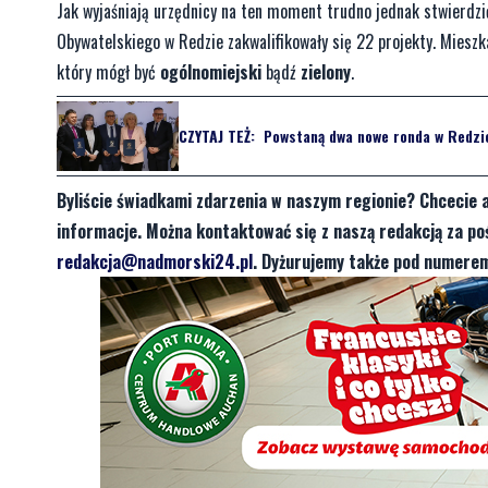
Jak wyjaśniają urzędnicy na ten moment trudno jednak stwierdzi
Obywatelskiego w Redzie zakwalifikowały się 22 projekty. Miesz
który mógł być
ogólnomiejski
bądź
zielony
.
CZYTAJ TEŻ:
Powstaną dwa nowe ronda w Redzie
Byliście świadkami zdarzenia w naszym regionie? Chcecie 
informacje. Można kontaktować się z naszą redakcją za 
redakcja@nadmorski24.pl
. Dyżurujemy także pod numerem