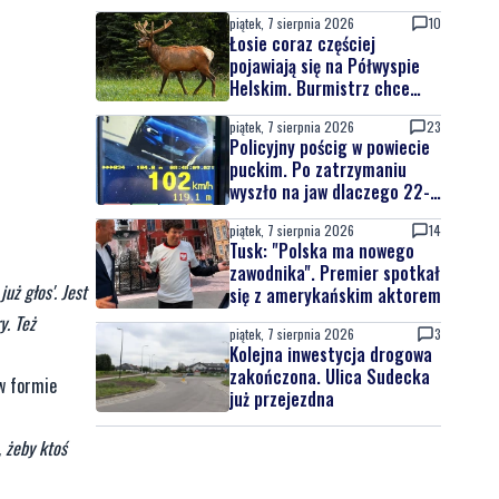
piątek, 7 sierpnia 2026
10
Łosie coraz częściej
pojawiają się na Półwyspie
Helskim. Burmistrz chce
nowych znaków drogowych
piątek, 7 sierpnia 2026
23
Policyjny pościg w powiecie
puckim. Po zatrzymaniu
wyszło na jaw dlaczego 22-
latek uciekał
piątek, 7 sierpnia 2026
14
Tusk: "Polska ma nowego
zawodnika". Premier spotkał
uż głos'. Jest
się z amerykańskim aktorem
y. Też
piątek, 7 sierpnia 2026
3
Kolejna inwestycja drogowa
zakończona. Ulica Sudecka
w formie
już przejezdna
 żeby ktoś