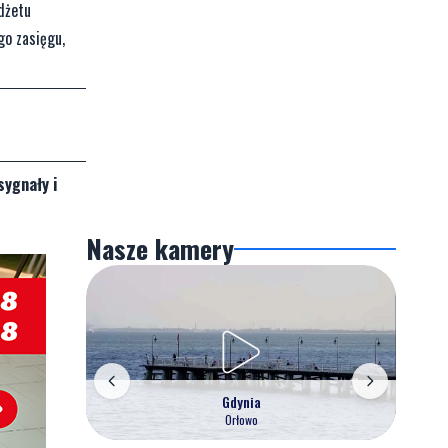
dżetu
go zasięgu,
sygnały i
Nasze kamery
Gdynia
Orłowo