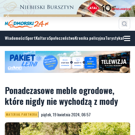
Wiadomości
Sport
Kultura
Społeczeństwo
Kronika policyjna
Turystyka
Fotoga
Ponadczasowe meble ogrodowe,
które nigdy nie wychodzą z mody
piątek, 19 kwietnia 2024, 06:57
MATERIAŁ PARTNERA