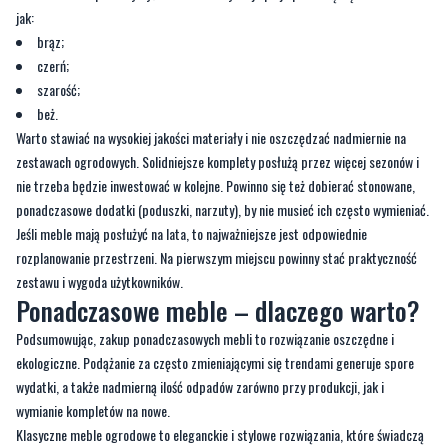
jak:
brąz;
czerń;
szarość;
beż.
Warto stawiać na wysokiej jakości materiały i nie oszczędzać nadmiernie na
zestawach ogrodowych. Solidniejsze komplety posłużą przez więcej sezonów i
nie trzeba będzie inwestować w kolejne. Powinno się też dobierać stonowane,
ponadczasowe dodatki (poduszki, narzuty), by nie musieć ich często wymieniać.
Jeśli meble mają posłużyć na lata, to najważniejsze jest odpowiednie
rozplanowanie przestrzeni. Na pierwszym miejscu powinny stać praktyczność
zestawu i wygoda użytkowników.
Ponadczasowe meble – dlaczego warto?
Podsumowując, zakup ponadczasowych mebli to rozwiązanie oszczędne i
ekologiczne. Podążanie za często zmieniającymi się trendami generuje spore
wydatki, a także nadmierną ilość odpadów zarówno przy produkcji, jak i
wymianie kompletów na nowe.
Klasyczne meble ogrodowe to eleganckie i stylowe rozwiązania, które świadczą