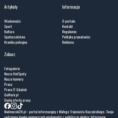
Artykuły
Informacje
Wiadomości
O portalu
Sport
Kontakt
Kultura
Regulamin
Społeczeństwo
Polityka prywatności
Kronika policyjna
Reklama
Zobacz
Fotogalerie
Nasze HotSpoty
Nasze kamery
Praca
Praca IT Gdańsk
GoWork.pl
Dodaj ofertę pracy
Nadmorski24.pl - portal informacyjny z Małego Trójmiasta Kaszubskiego. Twoja
codzienna dawka najnowszych wiadomości z najbliższej okolicy. Informacje