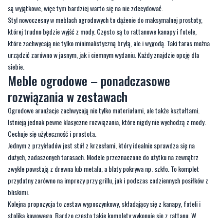
są wyjątkowe, więc tym bardziej warto się na nie zdecydować.
Styl nowoczesny w meblach ogrodowych to dążenie do maksymalnej prostoty,
której trudno będzie wyjść z mody. Często są to rattanowe kanapy i fotele,
które zachwycają nie tylko minimalistyczną bryłą, ale i wygodą. Taki taras można
urządzić zarówno w jasnym, jak i ciemnym wydaniu. Każdy znajdzie opcję dla
siebie.
Meble ogrodowe – ponadczasowe
rozwiązania w zestawach
Ogrodowe aranżacje zachwycają nie tylko materiałami, ale także kształtami.
Istnieją jednak pewne klasyczne rozwiązania, które nigdy nie wychodzą z mody.
Cechuje się użyteczność i prostota.
Jednym z przykładów jest stół z krzesłami, który idealnie sprawdza się na
dużych, zadaszonych tarasach. Modele przeznaczone do użytku na zewnątrz
zwykle powstają z drewna lub metalu, a blaty pokrywa np. szkło. To komplet
przydatny zarówno na imprezy przy grillu, jak i podczas codziennych posiłków z
bliskimi.
Kolejna propozycja to zestaw wypoczynkowy, składający się z kanapy, foteli i
stolika kawowego. Bardzo często takie komplety wykonuje się z rattanu. W