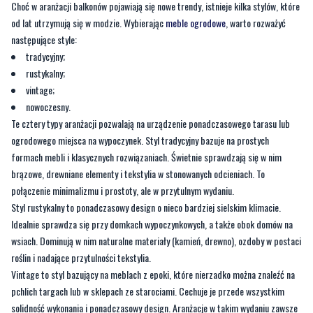
Choć w aranżacji balkonów pojawiają się nowe trendy, istnieje kilka stylów, które
od lat utrzymują się w modzie. Wybierając
meble ogrodowe
, warto rozważyć
następujące style:
tradycyjny;
rustykalny;
vintage;
nowoczesny.
Te cztery typy aranżacji pozwalają na urządzenie ponadczasowego tarasu lub
ogrodowego miejsca na wypoczynek. Styl tradycyjny bazuje na prostych
formach mebli i klasycznych rozwiązaniach. Świetnie sprawdzają się w nim
brązowe, drewniane elementy i tekstylia w stonowanych odcieniach. To
połączenie minimalizmu i prostoty, ale w przytulnym wydaniu.
Styl rustykalny to ponadczasowy design o nieco bardziej sielskim klimacie.
Idealnie sprawdza się przy domkach wypoczynkowych, a także obok domów na
wsiach. Dominują w nim naturalne materiały (kamień, drewno), ozdoby w postaci
roślin i nadające przytulności tekstylia.
Vintage to styl bazujący na meblach z epoki, które nierzadko można znaleźć na
pchlich targach lub w sklepach ze starociami. Cechuje je przede wszystkim
solidność wykonania i ponadczasowy design. Aranżacje w takim wydaniu zawsze