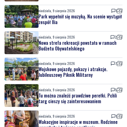
zespół Ilia
niedziela, 9 sierpnia 2026
2
Nowa strefa rekreacji powstała w ramach
Budżetu Obywatelskiego
niedziela, 9 sierpnia 2026
7
Wojskowe pojazdy, pokazy i atrakcje.
Jubileuszowy Piknik Militarny
niedziela, 9 sierpnia 2026
5
Tu można znaleźć prawdziwe perełki. Pchli
targ cieszy się zainteresowaniem
niedziela, 9 sierpnia 2026
1
Wakacyjne inspiracje w muzeum. Rodzinne
warsztaty i twórcze spotkania