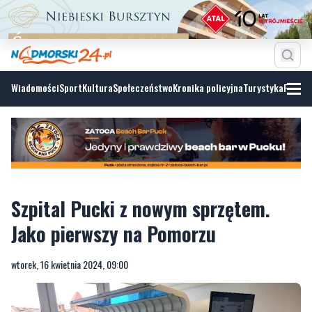
Wiadomości
Sport
Kultura
Społeczeństwo
Kronika policyjna
Turystyka
Fotoga
Szpital Pucki z nowym sprzętem.
Jako pierwszy na Pomorzu
wtorek, 16 kwietnia 2024, 09:00