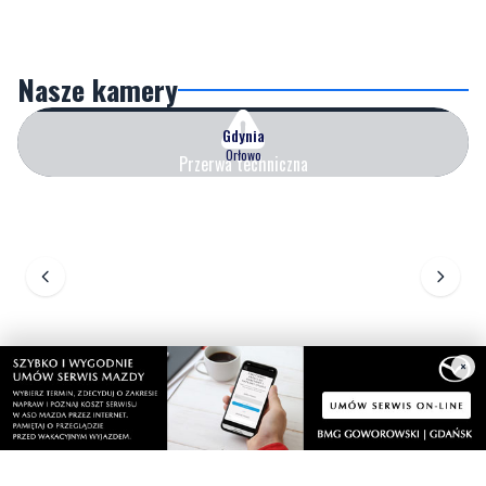
Nasze kamery
Gdynia
Orłowo
Przerwa techniczna
×
Zobacz wszystkie →