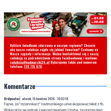
Byliście świadkami zdarzenia w naszym regionie? Chcecie
aby nasza redakcja zajęła się jakimś tematem? Czekamy na
Wasze sygnały i informacje. Można kontaktować się z naszą
redakcją za pośrednictwem strony facebookowej i mailowo:
redakcja@nadmorski24.pl
Dyżurujemy także pod numerem
telefonu
729 715 670
.
Komentarze
Ordynator
wtorek, 16 kwietnia 2024 - 10:03:18
Fajnie, że "dziennikarz" nadmorskiego umie skopiować tekst z fb.
Wykazał by się jednak zaangażowaniem (chyba, że prezes płaci
już za samą obecność) i napisał czym jest diagnostyka
immunologiczna, czym jest immunologia, chemiluminescencja,
markery nowotworowe a ten użył mnóstwa trudnych słów i uznał