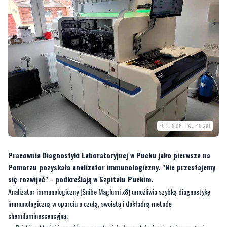
FOT. SZPITAL PUCKI
Pracownia Diagnostyki Laboratoryjnej w Pucku jako pierwsza na
Pomorzu pozyskała analizator immunologiczny. "Nie przestajemy
się rozwijać" - podkreślają w Szpitalu Puckim.
Analizator immunologiczny (Snibe Maglumi x8) umożliwia szybką diagnostykę
immunologiczną w oparciu o czułą, swoistą i dokładną metodę
chemiluminescencyjną.
–
Dzięki szybkości i szerokiemu panelowi dostępnych badań, jesteśmy w stanie
oznaczać jednocześnie 62 specjalistyczne testy diagnostyczne w zakresie
immunochemii (markery nowotworowe, kardiologiczne, hormonalne itp)
–