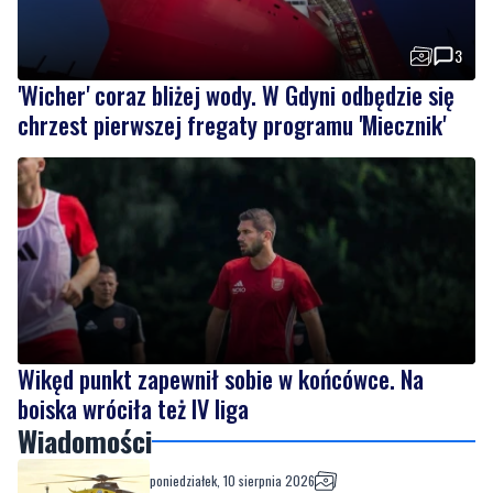
'Wicher' coraz bliżej wody. W Gdyni odbędzie się
chrzest pierwszej fregaty programu 'Miecznik'
Wikęd punkt zapewnił sobie w końcówce. Na
boiska wróciła też IV liga
Wiadomości
poniedziałek, 10 sierpnia 2026
Akcja ratunkowa na plaży. Nieprzytomną
kobietę wyciągnięto z wody
poniedziałek, 10 sierpnia 2026
3