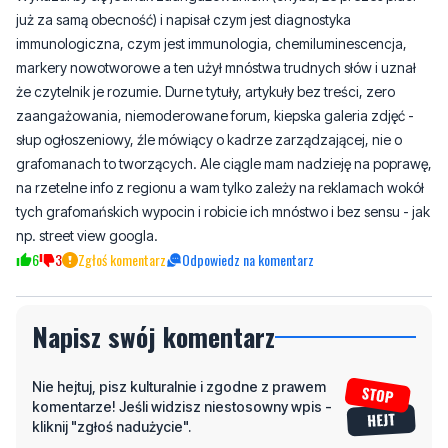
że czytelnik je rozumie. Durne tytuły, artykuły bez treści, zero
zaangażowania, niemoderowane forum, kiepska galeria zdjęć -
słup ogłoszeniowy, źle mówiący o kadrze zarządzającej, nie o
grafomanach to tworzących. Ale ciągle mam nadzieję na poprawę,
na rzetelne info z regionu a wam tylko zależy na reklamach wokół
tych grafomańskich wypocin i robicie ich mnóstwo i bez sensu - jak
np. street view googla.
6
3
Zgłoś komentarz
Odpowiedz na komentarz
Napisz swój komentarz
Nie hejtuj, pisz kulturalnie i zgodne z prawem
komentarze! Jeśli widzisz niestosowny wpis -
kliknij "zgłoś nadużycie".
Imię / Podpis