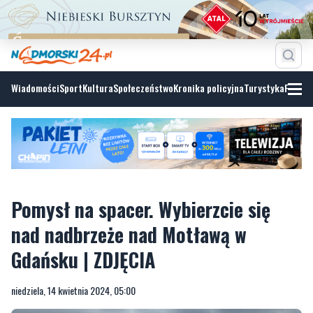
Wiadomości
Sport
Kultura
Społeczeństwo
Kronika policyjna
Turystyka
Fotoga
Pomysł na spacer. Wybierzcie się
nad nadbrzeże nad Motławą w
Gdańsku | ZDJĘCIA
niedziela, 14 kwietnia 2024, 05:00