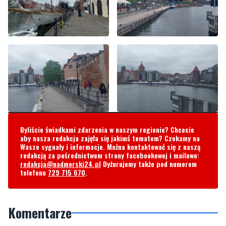
Byliście świadkami zdarzenia w naszym regionie? Chcecie
aby nasza redakcja zajęła się jakimś tematem? Czekamy na
Wasze sygnały i informacje. Można kontaktować się z naszą
redakcją za pośrednictwem strony facebookowej i mailowo:
redakcja@nadmorski24.pl
Dyżurujemy także pod numerem
telefonu
729 715 670
.
Komentarze