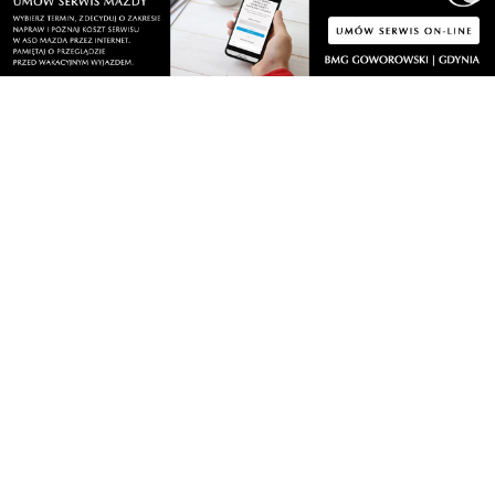
Wiadomości
O portalu
Sport
Kontakt
Kultura
Regulamin
Społeczeństwo
Polityka prywatności
Kronika policyjna
Reklama
Zobacz
Fotogalerie
Nasze HotSpoty
Nasze kamery
Praca
Praca IT Gdańsk
GoWork.pl
Dodaj ofertę pracy
Nadmorski24.pl - portal informacyjny z Małego Trójmiasta Kaszubskiego. Twoja
codzienna dawka najnowszych wiadomości z najbliższej okolicy. Informacje
społeczne, kulturalne i sportowe z Wejherowa, Pucka, Redy, Rumi i okolic.
Zawsze sprawdzone i aktualne info dla mieszkańców Małego Trójmiasta
Kaszubskiego.