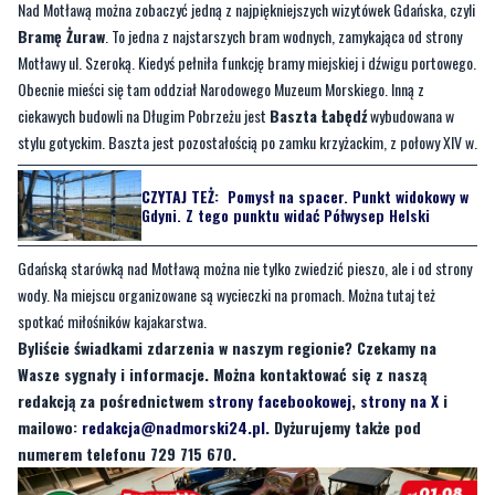
Nad Motławą można zobaczyć jedną z najpiękniejszych wizytówek Gdańska, czyli
Bramę Żuraw
. To jedna z najstarszych bram wodnych, zamykająca od strony
Motławy ul. Szeroką. Kiedyś pełniła funkcję bramy miejskiej i dźwigu portowego.
Obecnie mieści się tam oddział Narodowego Muzeum Morskiego. Inną z
ciekawych budowli na Długim Pobrzeżu jest
Baszta Łabędź
wybudowana w
stylu gotyckim. Baszta jest pozostałością po zamku krzyżackim, z połowy XIV w.
CZYTAJ TEŻ:
Pomysł na spacer. Punkt widokowy w
Gdyni. Z tego punktu widać Półwysep Helski
Gdańską starówką nad Motławą można nie tylko zwiedzić pieszo, ale i od strony
wody. Na miejscu organizowane są wycieczki na promach. Można tutaj też
spotkać miłośników kajakarstwa.
Byliście świadkami zdarzenia w naszym regionie? Czekamy na
Wasze sygnały i informacje. Można kontaktować się z naszą
redakcją za pośrednictwem
strony facebookowej
,
strony na X
i
mailowo:
redakcja@nadmorski24.pl
. Dyżurujemy także pod
numerem telefonu 729 715 670.