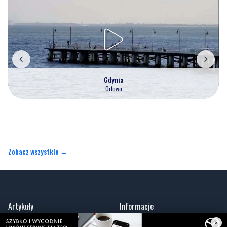
Gdynia
Orłowo
Zobacz wszystkie →
Artykuły
Informacje
×