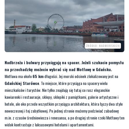
ŹRÓDŁO: NADMORSKI24
Nadbrzeża i bulwary przyciągają na spacer. Jeżeli szukacie pomysłu
na przechadzkę możecie wybrać się nad Motławę w Gdańsku.
Motława ma około
65 km
długości. Jej morski odcinek zlokalizowany jest na
Gdańskiej Starówce
. To miejsce, które przyciąga na spacery wielu
mieszkańców i turystów. Nie tylko znajdują się tutaj co rusz eleganckie
kawiarenki i restauracje, sklepy, sklepiki z pamiątkami, galerie artystyczne i
hotele, ale oko przede wszystkim przyciąga architektura, która łączy dwa style
nowoczesnej i tej zabytkowej. Po jednej stronie możemy podziwiać zabudowę
m.in. z czasów średniowiecza i renesansu, a po drugiej stronie rzeki Motławy ten
widok kontrastuje z luksusowymi hotelami i apartamentami.