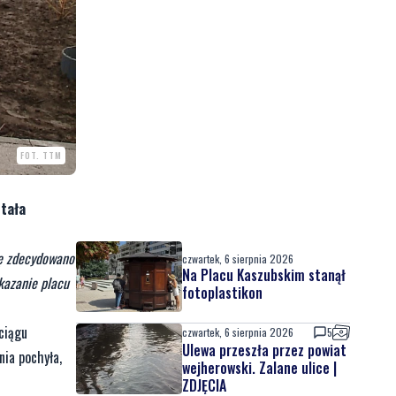
FOT. TTM
stała
ię zdecydowano
czwartek, 6 sierpnia 2026
Na Placu Kaszubskim stanął
kazanie placu
fotoplastikon
ciągu
czwartek, 6 sierpnia 2026
5
Ulewa przeszła przez powiat
nia pochyła,
wejherowski. Zalane ulice |
ZDJĘCIA