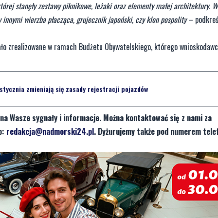
rej stanęły zestawy piknikowe, leżaki oraz elementy małej architektury. 
nnymi wierzba płacząca, grujecznik japoński, czy klon pospolity
– podkreś
stało zrealizowane w ramach Budżetu Obywatelskiego, którego wnioskodawc
stycznia zmieniają się zasady rejestracji pojazdów
na Wasze sygnały i informacje. Można kontaktować się z nami za
o:
redakcja@nadmorski24.pl
. Dyżurujemy także pod numerem tele