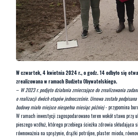
W czwartek, 4 kwietnia 2024 r., o godz. 14 odbyło się otwa
zrealizowana w ramach Budżetu Obywatelskiego.
–
W 2023 r. podjęto działania zmierzające do zrealizowania zada
o realizacji dwóch etapów jednocześnie. Umowa została podpisana 
budowy miało miejsce niespełna miesiąc później
- przypomina bur
W ramach inwestycji zagospodarowano teren wokół stawu przy ul.
pieszego wzdłuż, którego przebiega ścieżka zdrowia składająca s
równoważnia na sprężynie, drążki potrójne, plaster miodu, równow