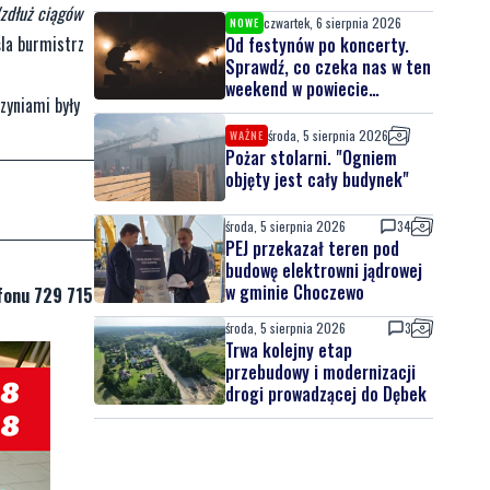
Wzdłuż ciągów
czwartek, 6 sierpnia 2026
NOWE
la burmistrz
Od festynów po koncerty.
Sprawdź, co czeka nas w ten
weekend w powiecie
zyniami były
lęborskim
środa, 5 sierpnia 2026
WAŻNE
Pożar stolarni. "Ogniem
objęty jest cały budynek"
środa, 5 sierpnia 2026
34
PEJ przekazał teren pod
budowę elektrowni jądrowej
w gminie Choczewo
fonu 729 715
środa, 5 sierpnia 2026
3
Trwa kolejny etap
przebudowy i modernizacji
drogi prowadzącej do Dębek