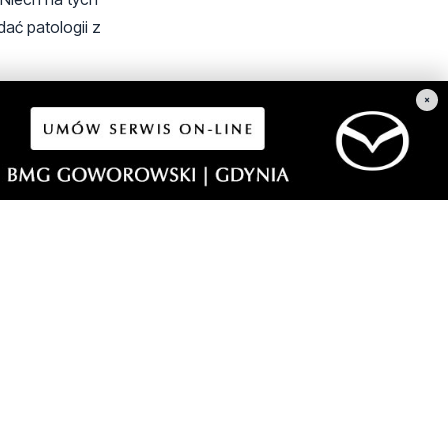
dać patologii z
×
ieszkaniami na
e okna wymienione