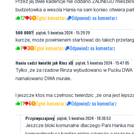
Przez jej dwie kadencje nie oddano ZADNEGO mieszkni
budzetowka a wesola Hania na sam koniec otwiera park 
12
6
Zgłoś komentarz
Odpowiedz na komentarz
500 000?
piątek, 5 kwietnia 2024 - 15:29:29
kurcze, może powinienem startować do takich przetar
7
3
Zgłoś komentarz
Odpowiedz na komentarz
Hania sadzi kwiatki jak Rinz xD
piątek, 5 kwietnia 2024 - 15:47:05
Tylko ,ze za rzadow Rinza wybudowano w Pucku DWA bl
namalowano DWA murale.
I jeszcze ktos ma czelnosc twierdzic ,ze ona jest lepsz
11
6
Zgłoś komentarz
Odpowiedz na komentarz
Przyzwyczajony
piątek, 5 kwietnia 2024 - 18:36:53
Jeszcze bloki komunalne dlaczego Pani Hanka ma pr
komunalnych są bardzo niskie czynsze a jeszcze n