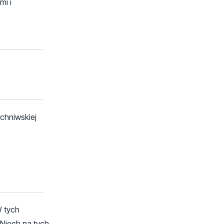
i i
chniwskiej
W tych
 Niech na tych