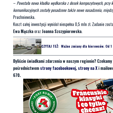
–
Powstała nowa kładka wędkarska z desek kompozytowych, przy któ
komunikacyjnych zostały posadzone także nowe nasadzenia, między i
Pruchniewska.
Koszt całej inwestycji wyniósł niespełna 0,5 mln zł. Zadanie zo
Ewa Mączka
oraz
Joanna Szczypiorowska
.
CZYTAJ TEŻ:
Ważne zmiany dla kierowców. Od 1 
Byliście świadkami zdarzenia w naszym regionie? Czekamy 
pośrednictwem
strony facebookowej
,
strony na X
i mailow
670.