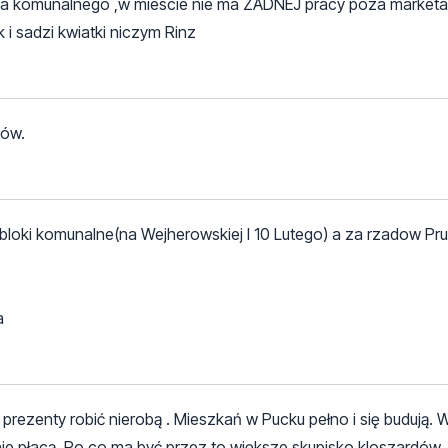
a komunalnego ,w miescie nie ma ZADNEJ pracy poza marketam
i sadzi kwiatki niczym Rinz
gów.
oki komunalne(na Wejherowskiej I 10 Lutego) a za rzadow Pru
a
ezenty robić nierobą . Mieszkań w Pucku pełno i się budują. 
ie płacą. Po co ma być przez to większe skupisko kloszardów.