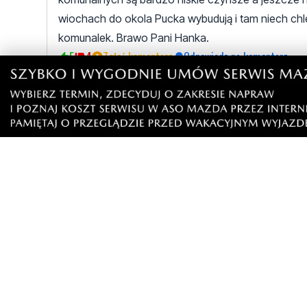
wiochach do okola Pucka wybudują i tam niech chlej
komunalek. Brawo Pani Hanka.
5
4
Zgłoś komentarz
Odpowiedz na komentarz
Ty tumanie
piątek, 5 kwietnia 2024 - 18:55:21
Nie rozrozniarz mieszkan komunalnych od socja
Przez dwie kadencje wesolej hanki nie oddano a
doby ,nawet w ogloszeniach sa wystawione jako
3
3
Zgłoś komentarz
Odpowiedz na komentarz
Mieszkaniec
piątek, 5 kwietnia 2024 - 20:10:48
Nawet sprzedała dom komunalny koło targowi
i było tam mieszkanie przeznaczone dla osob
6
1
Zgłoś komentarz
Odpowiedz na komentar
Przyzwyczajony
piątek, 5 kwietnia 2024 - 21:05:06
Czemu tego nie zgłosiłeś? Albo jesteś w ukła