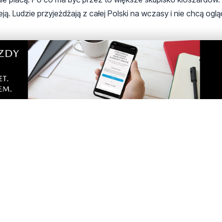
ą. Ludzie przyjeżdżają z całej Polski na wczasy i nie chcą oglą
lnych
ni jednego mieszkania to wszystko sa prywatne inwestycje z m
 “apartamenty inwedtycyjne”
ska deweloperowi gdzie rok przed sprzedażą zostały wszystki
y niepełnosprawnej
z
dzie i zazdrościsz albo jesteś w prezydium ale jesteś pionkiem.