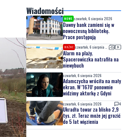
Wiadomości
czwartek, 6 sierpnia 2026
NOWE
Dawny bank zamieni się w
nowoczesną bibliotekę.
Prace postępują
czwartek, 6 sierpnia 2026
WAŻNE
Alarm na plaży.
Spacerowiczka natrafiła na
niewybuch
czwartek, 6 sierpnia 2026
Adamczycha wróciła na mały
ekran. W '1670' ponownie
widzimy aktorkę z Gdyni
czwartek, 6 sierpnia 2026
4
Ukradła towar za blisko 2,9
tys. zł. Teraz może jej grozić
do 5 lat więzienia