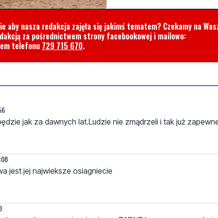
cie aby nasza redakcja zajęła się jakimś tematem? Czekamy na Was
edakcją za pośrednictwem strony facebookowej i mailowo:
rem telefonu
729 715 670
.
56
ędzie jak za dawnych lat.Ludzie nie zmądrzeli i tak już zapewn
9:08
a jest jej najwieksze osiagniecie
3