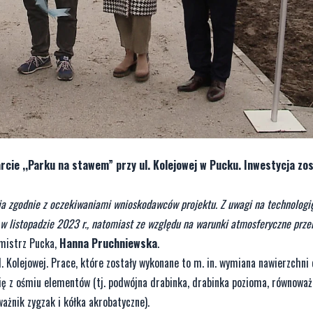
rcie ,,Parku na stawem” przy ul. Kolejowej w Pucku. Inwestycja zo
nia zgodnie z oczekiwaniami wnioskodawców projektu. Z uwagi na technolog
w listopadzie 2023 r., natomiast ze względu na warunki atmosferyczne prze
mistrz Pucka,
Hanna Pruchniewska
.
 Kolejowej. Prace, które zostały wykonane to m. in. wymiana nawierzchni 
ię z ośmiu elementów (tj. podwójna drabinka, drabinka pozioma, równoważ
ażnik zygzak i kółka akrobatyczne).