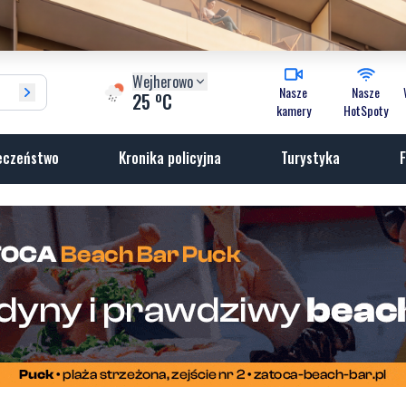
Wejherowo
Nasze
Nasze
o
25
C
kamery
HotSpoty
eczeństwo
Kronika policyjna
Turystyka
F