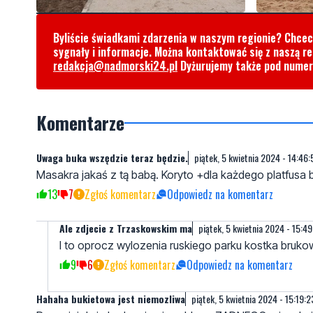
Byliście świadkami zdarzenia w naszym regionie? Chce
sygnały i informacje. Można kontaktować się z naszą r
redakcja@nadmorski24.pl
Dyżurujemy także pod nume
Komentarze
Uwaga buka wszędzie teraz będzie.
piątek, 5 kwietnia 2024 - 14:46:
Masakra jakaś z tą babą. Koryto +dla każdego platfusa b
13
7
Zgłoś komentarz
Odpowiedz na komentarz
Ale zdjecie z Trzaskowskim ma
piątek, 5 kwietnia 2024 - 15:4
I to oprocz wylozenia ruskiego parku kostka brukow
9
6
Zgłoś komentarz
Odpowiedz na komentarz
Hahaha bukietowa jest niemozliwa
piątek, 5 kwietnia 2024 - 15:19:2