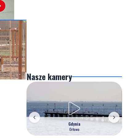
Nasze kamery
Gdynia
Orłowo