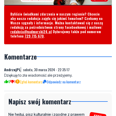
Byliście świadkami zdarzenia w naszym regionie? Chcecie
aby nasza redakcja zajęła się jakimś tematem? Czekamy na
Wasze sygnały i informacje. Można kontaktować się z naszą
redakcją za pośrednictwem strony facebookowej i mailowo:
redakcja@nadmorski24.pl
Dyżurujemy także pod numerem
telefonu
729 715 670
.
Komentarze
AndrzejPL
sobota, 30 marca 2024 - 22:35:17
Dziękuję to zła wiadomość ale przeżyjemy.
0
1
Zgłoś komentarz
Odpowiedz na komentarz
Napisz swój komentarz
Nie hejtuj, pisz kulturalnie i zgodne z prawem