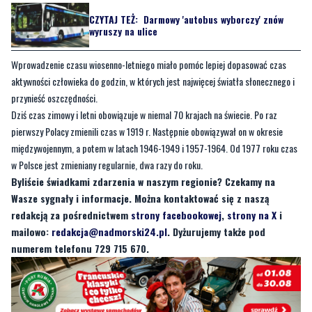
CZYTAJ TEŻ:
Darmowy 'autobus wyborczy' znów
wyruszy na ulice
Wprowadzenie czasu wiosenno-letniego miało pomóc lepiej dopasować czas
aktywności człowieka do godzin, w których jest najwięcej światła słonecznego i
przynieść oszczędności.
Dziś czas zimowy i letni obowiązuje w niemal 70 krajach na świecie. Po raz
pierwszy Polacy zmienili czas w 1919 r. Następnie obowiązywał on w okresie
międzywojennym, a potem w latach 1946-1949 i 1957-1964. Od 1977 roku czas
w Polsce jest zmieniany regularnie, dwa razy do roku.
Byliście świadkami zdarzenia w naszym regionie? Czekamy na
Wasze sygnały i informacje. Można kontaktować się z naszą
redakcją za pośrednictwem
strony facebookowej
,
strony na X
i
mailowo:
redakcja@nadmorski24.pl
. Dyżurujemy także pod
numerem telefonu 729 715 670.