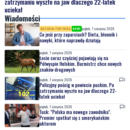
zatrzymaniu wyszło na jaw dlaczego 22-latek
uciekał
Wiadomości
piątek, 7 sierpnia 2026
MATERIAŁ PARTNERA
NOWE
Co jeść przy zaparciach? Dieta, błonnik i
nawyki, które naprawdę działają
piątek, 7 sierpnia 2026
Łosie coraz częściej pojawiają się na
Półwyspie Helskim. Burmistrz chce nowych
znaków drogowych
piątek, 7 sierpnia 2026
3
Policyjny pościg w powiecie puckim. Po
zatrzymaniu wyszło na jaw dlaczego 22-
latek uciekał
piątek, 7 sierpnia 2026
1
Tusk: "Polska ma nowego zawodnika".
Premier spotkał się z amerykańskim
aktorem