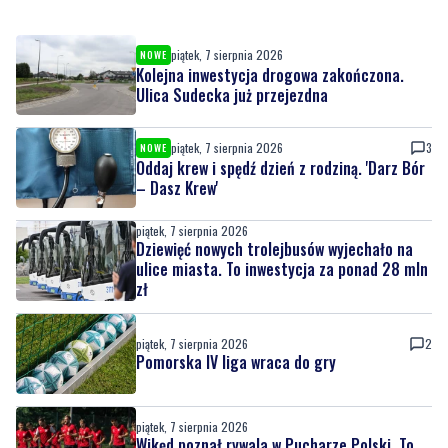
piątek, 7 sierpnia 2026
NOWE
Kolejna inwestycja drogowa zakończona.
Ulica Sudecka już przejezdna
piątek, 7 sierpnia 2026
3
NOWE
Oddaj krew i spędź dzień z rodziną. 'Darz Bór
– Dasz Krew'
piątek, 7 sierpnia 2026
Dziewięć nowych trolejbusów wyjechało na
ulice miasta. To inwestycja za ponad 28 mln
zł
piątek, 7 sierpnia 2026
2
Pomorska IV liga wraca do gry
piątek, 7 sierpnia 2026
Wikęd poznał rywala w Pucharze Polski. To