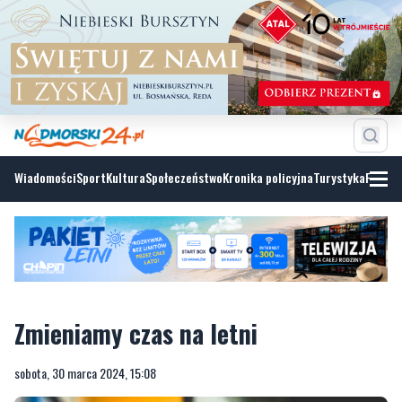
Wiadomości
Sport
Kultura
Społeczeństwo
Kronika policyjna
Turystyka
Fotoga
Zmieniamy czas na letni
sobota, 30 marca 2024, 15:08