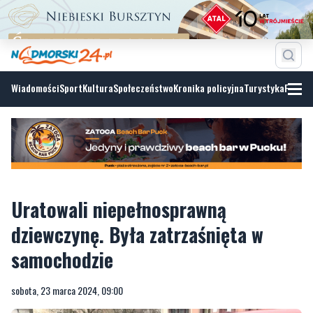
Wiadomości
Sport
Kultura
Społeczeństwo
Kronika policyjna
Turystyka
Fotoga
Uratowali niepełnosprawną
dziewczynę. Była zatrzaśnięta w
samochodzie
sobota, 23 marca 2024, 09:00