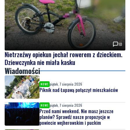
10
Nietrzeźwy opiekun jechał rowerem z dzieckiem.
Dziewczynka nie miała kasku
Wiadomości
piątek, 7 sierpnia 2026
NOWE
Piknik nad Łupawą połączył mieszkańców
piątek, 7 sierpnia 2026
NOWE
Przed nami weekend. Nie masz jeszcze
planów? Sprawdź nasze propozycje w
powiecie wejherowskim i puckim
czwartek, 6 sierpnia 2026
10
Nietrzeźwy opiekun jechał rowerem z
dzieckiem. Dziewczynka nie miała kasku