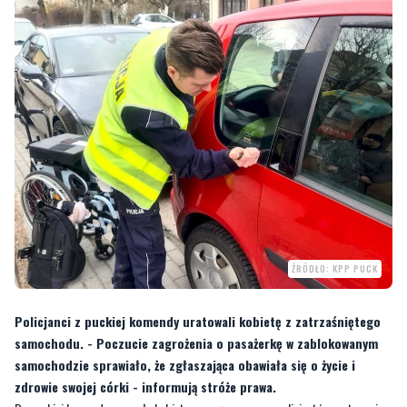
ŹRÓDŁO: KPP PUCK
Policjanci z puckiej komendy uratowali kobietę z zatrzaśniętego
samochodu. - Poczucie zagrożenia o pasażerkę w zablokowanym
samochodzie sprawiało, że zgłaszająca obawiała się o życie i
zdrowie swojej córki - informują stróże prawa.
Do puckiej komendy przyszła kobieta prosząc o pomoc policjantów w otwarciu
swojego samochodu, w którym zatrzasnęła klucze. Na
ul. Wejhera
policjanci
zauważyli zaparkowaną skodę, wewnątrz której znajdowała się pełnoletnia