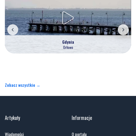
Gdynia
Orłowo
Zobacz wszystkie →
Artykuły
Informacje
Wiadomości
O portalu
Sport
Kontakt
Kultura
Regulamin
Społeczeństwo
Polityka prywatności