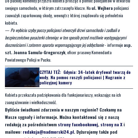
kobieta.
—
Po wybiciu szyby puccy policjanci otworzyli drzwi samochodu i zadbali o
bezpieczeństwo pasażerki chroniąc w ten sposób przed możliwie występującymi
dusznościami i zatorem aparatu wspomagającego jej oddychanie
- informuje
asp.
szt. Joanna Samula-Gregorczyk
, oficer prasowy Komendanta
Powiatowego Policji w Pucku.
CZYTAJ TEŻ:
Gdynia: 34-latek dryfował twarzą do
wody. Na pomoc ruszyli policjanci | Nagranie z
policyjnej kamery
Kobieta przekazała podziękowania dla funkcjonariuszy, wskazując na ich
zaangażowanie i wielkoduszność.
Byliście świadkami zdarzenia w naszym regionie? Czekamy na
Wasze sygnały i informacje. Można kontaktować się z naszą
redakcją za pośrednictwem
strony facebookowej
,
strony na X
i
mailowo:
redakcja@nadmorski24.pl
. Dyżurujemy także pod
numerem telefonu 729 715 670.