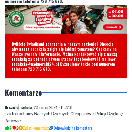
Byliście świadkami zdarzenia w naszym regionie? Chcecie
aby nasza redakcja zajęła się jakimś tematem? Czekamy na
Wasze sygnały i informacje. Można kontaktować się z naszą
redakcją za pośrednictwem strony facebookowej i mailowo:
redakcja@nadmorski24.pl
Dyżurujemy także pod numerem
telefonu
729 715 670
.
Komentarze
Urszula
sobota, 23 marca 2024 - 11:32:11
I za to kochamy Naszych Dzielnych Chłopaków z Policji.Dziękuję
Panowie.
7
2
Zgłoś komentarz
Odpowiedz na komentarz
Xxx
sobota, 23 marca 2024 - 11:59:50
A czy tańszą opcją było wybicie szyby w drzwiach? Te boczne