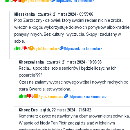
13
10
Zgłoś komentarz
Odpowiedz na komentarz
Mieszkanka
czwartek, 21 marca 2024 - 09:55:06
Piotr Zarzrczny- człowiek który swoimi reklam nic nie zrobił ,
wiecznie kogoś wykorzystuje do swoich pomysłów albo kradnie
pomysły innych. Bez kultury i wyczucia. Skąpy i zadufany w
sobie.
10
7
Zgłoś komentarz
Odpowiedz na komentarz
Choczewianka
czwartek, 21 marca 2024 - 10:03:03
Racja… upodobał sobie seniorów i będzie liczyć na ich
poparcie????
Czas na zmiamy wybrać nowego wójta i nowych radnych bo
stara Gwardia jest wypalona…
10
6
Zgłoś komentarz
Odpowiedz na komentarz
Chocz Ewo
piątek, 22 marca 2024 - 21:51:32
Komentarz czysto nastawiony na obsmarowanie przeciwnika.
Właśnie od kiedy Pan Piotr zaczął działać w lokalnym
społeczeństwie to jakby Gmina nabrała nowego świeżego