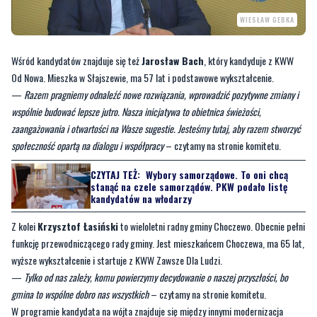
WIESŁAW GEBKA
Wśród kandydatów znajduje się też
Jarosław Bach
, który kandyduje z KWW
Od Nowa. Mieszka w Słajszewie, ma 57 lat i podstawowe wykształcenie.
—
Razem pragniemy odnaleźć nowe rozwiązania, wprowadzić pozytywne zmiany i
wspólnie budować lepsze jutro. Nasza inicjatywa to obietnica świeżości,
zaangażowania i otwartości na Wasze sugestie. Jesteśmy tutaj, aby razem stworzyć
społeczność opartą na dialogu i współpracy
– czytamy na stronie komitetu.
CZYTAJ TEŻ:
Wybory samorządowe. To oni chcą
stanąć na czele samorządów. PKW podało listę
kandydatów na włodarzy
Z kolei
Krzysztof Łasiński
to wieloletni radny gminy Choczewo. Obecnie pełni
funkcję przewodniczącego rady gminy. Jest mieszkańcem Choczewa, ma 65 lat,
wyższe wykształcenie i startuje z KWW Zawsze Dla Ludzi.
—
Tylko od nas zależy, komu powierzymy decydowanie o naszej przyszłości, bo
gmina to wspólne dobro nas wszystkich
– czytamy na stronie komitetu.
W programie kandydata na wójta znajduje się między innymi modernizacja