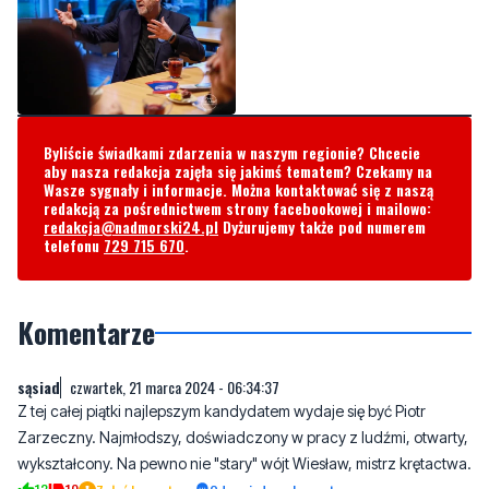
Byliście świadkami zdarzenia w naszym regionie? Chcecie
aby nasza redakcja zajęła się jakimś tematem? Czekamy na
Wasze sygnały i informacje. Można kontaktować się z naszą
redakcją za pośrednictwem strony facebookowej i mailowo:
redakcja@nadmorski24.pl
Dyżurujemy także pod numerem
telefonu
729 715 670
.
Komentarze
sąsiad
czwartek, 21 marca 2024 - 06:34:37
Z tej całej piątki najlepszym kandydatem wydaje się być Piotr
Zarzeczny. Najmłodszy, doświadczony w pracy z ludźmi, otwarty,
wykształcony. Na pewno nie "stary" wójt Wiesław, mistrz krętactwa.