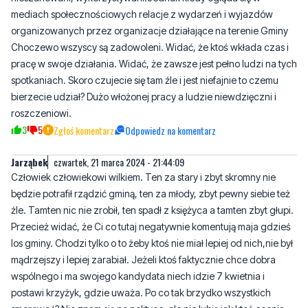
mediach społecznościowych relacje z wydarzeń i wyjazdów
organizowanych przez organizacje działające na terenie Gminy
Choczewo wszyscy są zadowoleni. Widać, że ktoś wkłada czas i
pracę w swoje działania. Widać, że zawsze jest pełno ludzi na tych
spotkaniach. Skoro czujecie się tam źle i jest niefajnie to czemu
bierzecie udział? Dużo włożonej pracy a ludzie niewdzięczni i
roszczeniowi.
3
5
Zgłoś komentarz
Odpowiedz na komentarz
Jarząbek
czwartek, 21 marca 2024 - 21:44:09
Człowiek człowiekowi wilkiem. Ten za stary i zbyt skromny nie
będzie potrafił rządzić gminą, ten za młody, zbyt pewny siebie też
źle. Tamten nic nie zrobił, ten spadł z księżyca a tamten zbyt głupi.
Przecież widać, że Ci co tutaj negatywnie komentują maja gdzieś
los gminy. Chodzi tylko o to żeby ktoś nie miał lepiej od nich,nie był
mądrzejszy i lepiej zarabiał. Jeżeli ktoś faktycznie chce dobra
wspólnego i ma swojego kandydata niech idzie 7 kwietnia i
postawi krzyżyk, gdzie uważa. Po co tak brzydko wszystkich