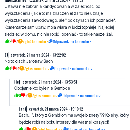
Ustawa nie zabrania kandydowania w zależności od
wykształcenia (jakie to ma znaczenie) za to nie uznaje
wykształcenia zawodowego, ale " po czynach ich poznacie".
Komentarze sam ubaw, moja wiara w ludzi topnieje. Najlepiej
siedzieć w domu, nic nie robić i oceniać - to takie nasze, żal.
2
7
Zgłoś komentarz
Odpowiedz na komentarz
EJ
czwartek, 21 marca 2024 - 13:22:02
No to ciach Jarosław Bach
4
14
Zgłoś komentarz
Odpowiedz na komentarz
Hej
czwartek, 21 marca 2024 - 13:53:51
Obojętnie kto byle nie Gembkie
9
2
Zgłoś komentarz
Odpowiedz na komentarz
Janf
czwartek, 21 marca 2024 - 19:10:12
Bach...?, który z Gembkom ma swoje biznesy??? Kolejny, który
będzie robił na boku interesy dla własnej korzyści!
9
0
Zgłoś komentarz
Odpowiedz na komentarz