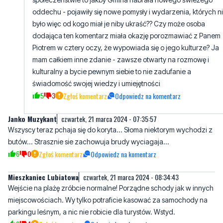
oddechu - pojawiły się nowe pomysły i wydarzenia, których n
było więc od kogo miał je niby ukraść?? Czy może osoba
dodająca ten komentarz miała okazję porozmawiać z Panem
Piotrem w cztery oczy, że wypowiada się o jego kulturze? Ja
mam całkiem inne zdanie - zawsze otwarty na rozmowę ​i
kulturalny a bycie pewnym siebie to nie zadufanie a
świadomość swojej wiedzy i umiejętności
5
3
Zgłoś komentarz
Odpowiedz na komentarz
Janko Muzykant
czwartek, 21 marca 2024 - 07:35:57
Wszyscy teraz pchaja się do koryta... Słoma niektorym wychodzi z
butów... Strasznie sie zachowuja brudy wyciagaja...
6
0
Zgłoś komentarz
Odpowiedz na komentarz
Mieszkaniec Lubiatowa
czwartek, 21 marca 2024 - 08:34:43
Wejście na plażę zróbcie normalne! Porządne schody jak w innych
miejscowościach. Wy tylko potraficie kasować za samochody na
parkingu leśnym, a nic nie robicie dla turystów. Wstyd.