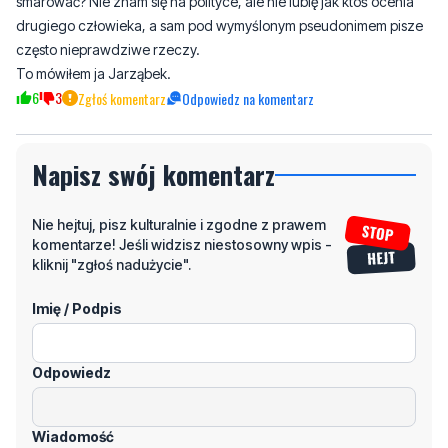
smarować? Nie znam się na polityce, ale nie lubię jak ktoś ocenia
drugiego człowieka, a sam pod wymyślonym pseudonimem pisze
często nieprawdziwe rzeczy.
To mówiłem ja Jarząbek.
6
3
Zgłoś komentarz
Odpowiedz na komentarz
Napisz swój komentarz
Nie hejtuj, pisz kulturalnie i zgodne z prawem
komentarze! Jeśli widzisz niestosowny wpis -
kliknij "zgłoś nadużycie".
Imię / Podpis
Odpowiedz
Wiadomość