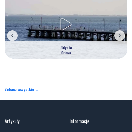
Gdynia
Orłowo
Zobacz wszystkie →
Artykuły
Informacje