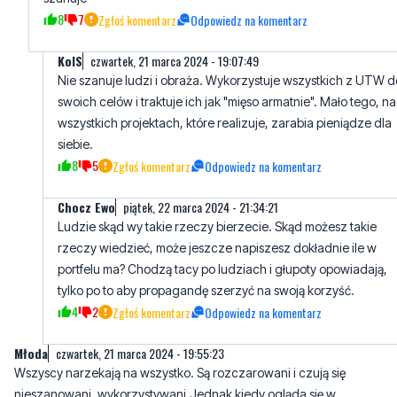
8
7
Zgłoś komentarz
Odpowiedz na komentarz
KolS
czwartek, 21 marca 2024 - 19:07:49
Nie szanuje ludzi i obraża. Wykorzystuje wszystkich z UTW d
swoich celów i traktuje ich jak "mięso armatnie". Mało tego, na
wszystkich projektach, które realizuje, zarabia pieniądze dla
siebie.
8
5
Zgłoś komentarz
Odpowiedz na komentarz
Chocz Ewo
piątek, 22 marca 2024 - 21:34:21
Ludzie skąd wy takie rzeczy bierzecie. Skąd możesz takie
rzeczy wiedzieć, może jeszcze napiszesz dokładnie ile w
portfelu ma? Chodzą tacy po ludziach i głupoty opowiadają,
tylko po to aby propagandę szerzyć na swoją korzyść.
4
2
Zgłoś komentarz
Odpowiedz na komentarz
Młoda
czwartek, 21 marca 2024 - 19:55:23
Wszyscy narzekają na wszystko. Są rozczarowani i czują się
nieszanowani, wykorzystywani.Jednak kiedy ogląda się w