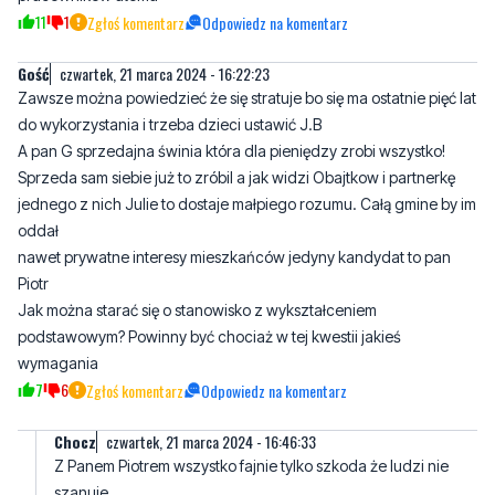
11
1
Zgłoś komentarz
Odpowiedz na komentarz
Gość
czwartek, 21 marca 2024 - 16:22:23
Zawsze można powiedzieć że się stratuje bo się ma ostatnie pięć lat
do wykorzystania i trzeba dzieci ustawić J.B
A pan G sprzedajna świnia która dla pieniędzy zrobi wszystko!
Sprzeda sam siebie już to zróbil a jak widzi Obajtkow i partnerkę
jednego z nich Julie to dostaje małpiego rozumu. Całą gmine by im
oddał
nawet prywatne interesy mieszkańców jedyny kandydat to pan
Piotr
Jak można starać się o stanowisko z wykształceniem
podstawowym? Powinny być chociaż w tej kwestii jakieś
wymagania
7
6
Zgłoś komentarz
Odpowiedz na komentarz
Chocz
czwartek, 21 marca 2024 - 16:46:33
Z Panem Piotrem wszystko fajnie tylko szkoda że ludzi nie
szanuje