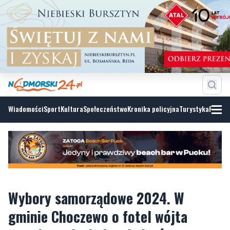
Wiadomości
Sport
Kultura
Społeczeństwo
Kronika policyjna
Turystyka
Fotoga
Wybory samorządowe 2024. W
gminie Choczewo o fotel wójta