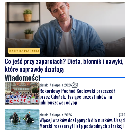
MATERIAŁ PARTNERA
Co jeść przy zaparciach? Dieta, błonnik i nawyki,
które naprawdę działają
Wiadomości
piątek, 7 sierpnia 2026
Rekordowy Pochód Kociewski przeszedł
przez Gdańsk. Tysiące uczestników na
jubileuszowej edycji
piątek, 7 sierpnia 2026
2
Więcej wraków dostępnych dla nurków. Urząd
Morski rozszerzył listę podwodnych atrakcji