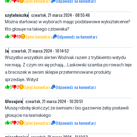
2
4
Zgłoś komentarz
Odpowiedz na komentarz
czytelniczka
czwartek, 21 marca 2024 - 08:55:46
Można startować w wyborach mając podstawowe wykształcenie?
Kto głosuje na takiego człowieka?
7
10
Zgłoś komentarz
Odpowiedz na komentarz
Ja
czwartek, 21 marca 2024 - 10:14:52
Wszystko wszystkim ale ten Woźniak razem z trybkiemto wstydu
nie mają. Z czym oni się pchają… Laskowski szamba po rowach leje
a braciszek w swoim sklepie przeterminowane produkty
sprzedaje. Wstyd
5
2
Zgłoś komentarz
Odpowiedz na komentarz
Głosujcie
czwartek, 21 marca 2024 - 10:20:51
Muszę robotę skończyć że świniami i bio gazownie żeby postawili
głosujcie na łasiniskiego
4
2
Zgłoś komentarz
Odpowiedz na komentarz
mieszkaniec
czwartek, 21 marca 2024 - 11:12:52