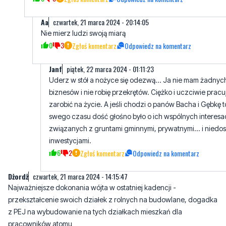
Aa
czwartek, 21 marca 2024 - 20:14:05
Nie mierz ludzi swoją miarą
0
3
Zgłoś komentarz
Odpowiedz na komentarz
Janf
piątek, 22 marca 2024 - 01:11:23
Uderz w stół a nożyce się odezwą... Ja nie mam żadnyc
biznesów i nie robię przekrętów. Ciężko i uczciwie pracu
zarobić na życie. A jeśli chodzi o panów Bacha i Gębkę t
swego czasu dość głośno było o ich wspólnych interesa
związanych z gruntami gminnymi, prywatnymi... i niedos
inwestycjami.
6
2
Zgłoś komentarz
Odpowiedz na komentarz
Dżordż
czwartek, 21 marca 2024 - 14:15:47
Najważniejsze dokonania wójta w ostatniej kadencji -
przekształcenie swoich działek z rolnych na budowlane, dogadka
z PEJ na wybudowanie na tych działkach mieszkań dla
pracowników atomu