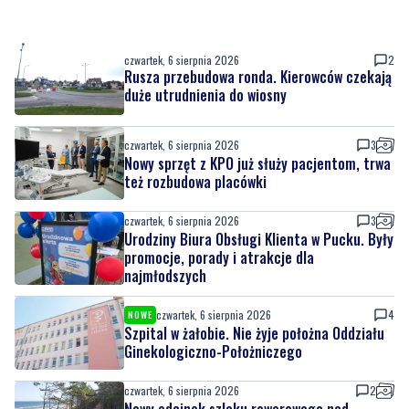
czwartek, 6 sierpnia 2026
2
Rusza przebudowa ronda. Kierowców czekają
duże utrudnienia do wiosny
czwartek, 6 sierpnia 2026
3
Nowy sprzęt z KPO już służy pacjentom, trwa
też rozbudowa placówki
czwartek, 6 sierpnia 2026
3
Urodziny Biura Obsługi Klienta w Pucku. Były
promocje, porady i atrakcje dla
najmłodszych
czwartek, 6 sierpnia 2026
4
NOWE
Szpital w żałobie. Nie żyje położna Oddziału
Ginekologiczno-Położniczego
czwartek, 6 sierpnia 2026
2
Nowy odcinek szlaku rowerowego nad