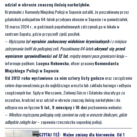
udział w obrocie znaczną ilością narkotyków.
Kryminalni z Komendy Miejskiej Policji w Sopocie ustalili, że poszukiwany przez
gdańskich policjantów 64-latek przebywa obecnie w Sopocie i w poniedziałek,
18 marca 2024 r., w godzinach popołudniowych zatrzymali go w lokalu w
centrum Sopotu, gdzie przyszedł zjeść posiłek.
–
Mężczyzna był
wyraźnie zaskoczony widokiem kryminalnych
i z miejsca
zatrzymania trafił do policyjnej celi. Poszukiwany 64-latek
ukrywał się przed
wymiarem sprawiedliwości od 12 lat
, między innymi poza granicami kraju
–
informuje podkom.
Lucyna Rekowska
, oficer prasowy
Komendanta
Miejskiego Policji w Sopocie
.
Od 2012 roku wystawiono za nim cztery listy gończe
oraz zarządzenie
celem doprowadzenia go do najbliższego aresztu lub zakładu karnego i odbycia
zasądzonych kar. Sądy w Warszawie, Zielonej Górze i Gdańsku skazały go za
oszustwa, kradzież oraz udział w obrocie znaczną ilością narkotyków i do
odbycia ma on łącznie
5 lat, 9 miesięcy i 10 dni
pozbawienia wolności.
–
Wkrótce mężczyzna policyjną celę zamieni na celę w areszcie śledczym, gdzie
odbędzie zaległe kar
– zapewnia rzeczniczka sopockiej policji.
CZYTAJ TEŻ:
Ważne zmiany dla kierowców. Od 1