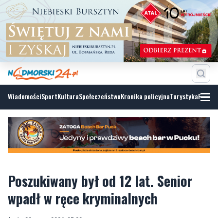
Wiadomości
Sport
Kultura
Społeczeństwo
Kronika policyjna
Turystyka
Fotoga
Poszukiwany był od 12 lat. Senior
wpadł w ręce kryminalnych