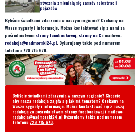
stycznia zmieniają się zasady rejestracji
pojazdów
Byliście świadkami zdarzenia w naszym regionie? Czekamy na
Wasze sygnały i informacje. Można kontaktować się z nami za
pośrednictwem
strony facebookowej
,
strony na X
i mailowo:
redakcja@nadmorski24.pl
. Dyżurujemy także pod numerem
telefonu 729 715 670.
Byliście świadkami zdarzenia w naszym regionie? Chcecie
aby nasza redakcja zajęła się jakimś tematem? Czekamy na
Wasze sygnały i informacje. Można kontaktować się z naszą
redakcją za pośrednictwem strony facebookowej i mailowo:
redakcja@nadmorski24.pl
Dyżurujemy także pod numerem
telefonu
729 715 670
.