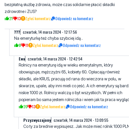
???
czwartek, 14 marca 2024 - 12:17:56
Na emeryturkę też chyba szybciej idą .
8
11
Zgłoś komentarz
Odpowiedz na komentarz
Ewa
czwartek, 14 marca 2024 - 12:42:54
Rolnicy na emeryturę idą w wieku emerytalnym, który
obowiązuje, mężczyźni 65, kobiety 60. Opłacają również
składki, ale KRUS, pracują od rana do wieczora w polu, w
skwarze, upale, aby inni mieli co jeść. A ich emerytury są bar
niskie 1000 zł. Rolnicy walczą o byt wszystkich. W pełni ich
popieram bo sama jestem rolniczka i wiem jak ta praca wyglą
20
13
Zgłoś komentarz
Odpowiedz na komentarz
Przyzwyczajony
czwartek, 14 marca 2024 - 13:09:55
Co ty za brednie wypisujesz. Jak może mieć rolnik 1000 PL
emerytury jak najniższa jest wyższa a kruzu płacą aż 200pl
emerytury mają mieć 8000pln.
10
7
Zgłoś komentarz
Odpowiedz na komentarz