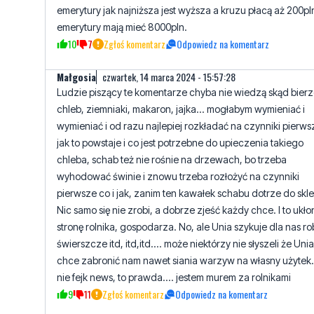
Małgosia
czwartek, 14 marca 2024 - 15:57:28
Ludzie piszący te komentarze chyba nie wiedzą skąd bierz
chleb, ziemniaki, makaron, jajka... mogłabym wymieniać i
wymieniać i od razu najlepiej rozkładać na czynniki pierws
jak to powstaje i co jest potrzebne do upieczenia takiego
chleba, schab też nie rośnie na drzewach, bo trzeba
wyhodować świnie i znowu trzeba rozłożyć na czynniki
pierwsze co i jak, zanim ten kawałek schabu dotrze do skl
Nic samo się nie zrobi, a dobrze zjeść każdy chce. I to ukło
stronę rolnika, gospodarza. No, ale Unia szykuje dla nas ro
świerszcze itd, itd,itd.... może niektórzy nie słyszeli że Unia
chce zabronić nam nawet siania warzyw na własny użytek.
nie fejk news, to prawda.... jestem murem za rolnikami
9
11
Zgłoś komentarz
Odpowiedz na komentarz
Przyzwyczajony
czwartek, 14 marca 2024 - 16:55:50
Ewa, Małgorzata, Janek ten sam nik. Co ty masz za
średniowieczną wizję.Przeciez w dzisiejszych czasach r