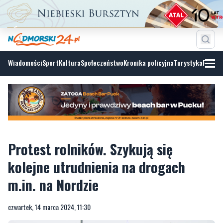
Wiadomości
Sport
Kultura
Społeczeństwo
Kronika policyjna
Turystyka
Fotoga
Protest rolników. Szykują się
kolejne utrudnienia na drogach
m.in. na Nordzie
czwartek, 14 marca 2024, 11:30