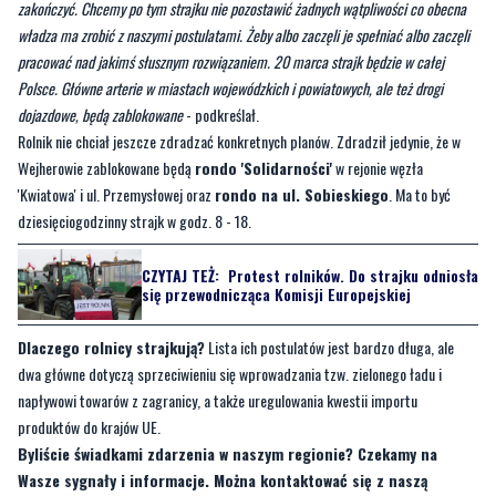
Polsce. Główne arterie w miastach wojewódzkich i powiatowych, ale też drogi
dojazdowe, będą zablokowane
- podkreślał.
Rolnik nie chciał jeszcze zdradzać konkretnych planów. Zdradził jedynie, że w
Wejherowie zablokowane będą
rondo 'Solidarności'
w rejonie węzła
'Kwiatowa' i ul. Przemysłowej oraz
rondo na ul. Sobieskiego
. Ma to być
dziesięciogodzinny strajk w godz. 8 - 18.
CZYTAJ TEŻ:
Protest rolników. Do strajku odniosła
się przewodnicząca Komisji Europejskiej
Dlaczego rolnicy strajkują?
Lista ich postulatów jest bardzo długa, ale
dwa główne dotyczą sprzeciwieniu się wprowadzania tzw. zielonego ładu i
napływowi towarów z zagranicy, a także uregulowania kwestii importu
produktów do krajów UE.
Byliście świadkami zdarzenia w naszym regionie? Czekamy na
Wasze sygnały i informacje. Można kontaktować się z naszą
redakcją za pośrednictwem
strony facebookowej
,
strony na X
i
mailowo:
redakcja@nadmorski24.pl
. Dyżurujemy także pod
numerem telefonu 729 715 670.