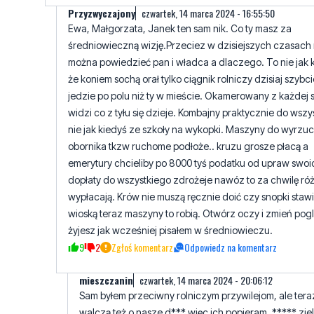
można powiedzieć pan i władca a dlaczego. To nie jak 
że koniem sochą orał tylko ciągnik rolniczy dzisiaj szybci
jedzie po polu niż ty w mieście. Okamerowany z każdej 
widzi co z tyłu się dzieje. Kombajny praktycznie do wszy
nie jak kiedyś ze szkoły na wykopki. Maszyny do wyrzu
obornika tkzw ruchome podłoże.. kruzu grosze płacą a
emerytury chcieliby po 8000 tyś podatku od upraw swoi
dopłaty do wszystkiego zdrożeje nawóz to za chwilę ró
wypłacają. Krów nie muszą ręcznie doić czy snopki stawi
wioską teraz maszyny to robią. Otwórz oczy i zmień pog
żyjesz jak wcześniej pisałem w średniowieczu.
9
2
Zgłoś komentarz
Odpowiedz na komentarz
mieszczanin
czwartek, 14 marca 2024 - 20:06:12
Sam byłem przeciwny rolniczym przywilejom, ale teraz
walczą też o nasze d*** więc ich popieram. ***** ziel
nie kruz tylko KRUS. Jeszcze pomyślą że w mieście sam
Pozdrawiam.
3
8
Zgłoś komentarz
Odpowiedz na komentarz