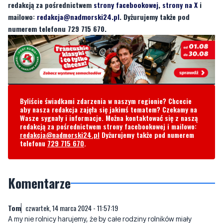
Byliście świadkami zdarzenia w naszym regionie? Chcecie
aby nasza redakcja zajęła się jakimś tematem? Czekamy na
Wasze sygnały i informacje. Można kontaktować się z naszą
redakcją za pośrednictwem strony facebookowej i mailowo:
redakcja@nadmorski24.pl
Dyżurujemy także pod numerem
telefonu
729 715 670
.
Komentarze
Tom
czwartek, 14 marca 2024 - 11:57:19
A my nie rolnicy harujemy, że by całe rodziny rolników miały
bezpłatną służbę zdrowia, może czas solidarnie płacić składki
zdrowotne i ZUS?
21
13
Zgłoś komentarz
Odpowiedz na komentarz