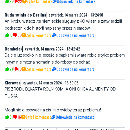
podrecznik do historii napisany przez niemcow
17
30
Zgłoś komentarz
Odpowiedz na komentarz
Bombelek
czwartek, 14 marca 2024 - 13:42:42
Dajcie już spokój nie jesteście pępkami świata robicie tylko problem
innym nie można normalnie do roboty dojechać
27
18
Zgłoś komentarz
Odpowiedz na komentarz
Kierowca
czwartek, 14 marca 2024 - 13:50:05
PIS ZROBIŁ BĘKARTA ROLNIKOM, A ONI CHCĄ ALIMENTY OD
TUSKA!
Mogli nie głosować na pis i nie byłoby teraz problemu!
31
16
Zgłoś komentarz
Odpowiedz na komentarz
Kierownik działu marketingu
czwartek, 14 marca 2024 - 15:45:56
I teraz wszyscy rolnicy głośno krzyczą:
MA-TE-USZ!! MA-TE-USZ!! MA-TE-USZ!! MA-TE-USZ!! MA-TE-