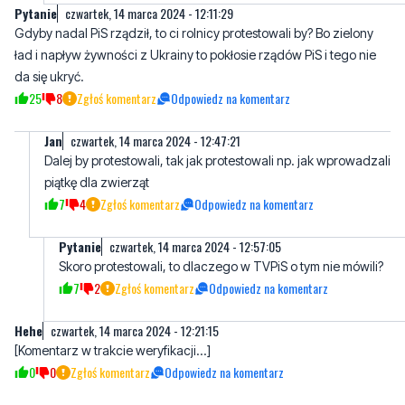
da się ukryć.
25
8
Zgłoś komentarz
Odpowiedz na komentarz
Jan
czwartek, 14 marca 2024 - 12:47:21
Dalej by protestowali, tak jak protestowali np. jak wprowadzali
piątkę dla zwierząt
7
4
Zgłoś komentarz
Odpowiedz na komentarz
Pytanie
czwartek, 14 marca 2024 - 12:57:05
Skoro protestowali, to dlaczego w TVPiS o tym nie mówili?
7
2
Zgłoś komentarz
Odpowiedz na komentarz
Hehe
czwartek, 14 marca 2024 - 12:21:15
[Komentarz w trakcie weryfikacji...]
0
0
Zgłoś komentarz
Odpowiedz na komentarz
AIek
czwartek, 14 marca 2024 - 12:29:06
Gdyby nadal PiS rządził, to w TVPiS mówiliby, że niech sobie
rolnicy protestują bo mamy w Polsce za rządów PiS demokrację