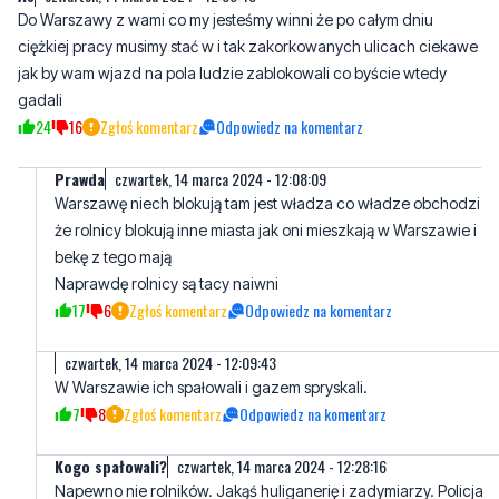
gadali
24
16
Zgłoś komentarz
Odpowiedz na komentarz
Prawda
czwartek, 14 marca 2024 - 12:08:09
Warszawę niech blokują tam jest władza co władze obchodzi
że rolnicy blokują inne miasta jak oni mieszkają w Warszawie i
bekę z tego mają
Naprawdę rolnicy są tacy naiwni
17
6
Zgłoś komentarz
Odpowiedz na komentarz
czwartek, 14 marca 2024 - 12:09:43
W Warszawie ich spałowali i gazem spryskali.
7
8
Zgłoś komentarz
Odpowiedz na komentarz
Kogo spałowali?
czwartek, 14 marca 2024 - 12:28:16
Napewno nie rolników. Jakąś huliganerię i zadymiarzy. Policja
jest od pilnowania porządku. Mieli stac i patrzeć jak demolują
infrastrukturę miasta?
11
7
Zgłoś komentarz
Odpowiedz na komentarz