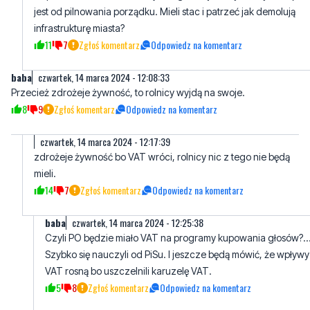
baba
czwartek, 14 marca 2024 - 12:08:33
Przecież zdrożeje żywność, to rolnicy wyjdą na swoje.
8
9
Zgłoś komentarz
Odpowiedz na komentarz
czwartek, 14 marca 2024 - 12:17:39
zdrożeje żywność bo VAT wróci, rolnicy nic z tego nie będą
mieli.
14
7
Zgłoś komentarz
Odpowiedz na komentarz
baba
czwartek, 14 marca 2024 - 12:25:38
Czyli PO będzie miało VAT na programy kupowania głosów?..
Szybko się nauczyli od PiSu. I jeszcze będą mówić, że wpływy
VAT rosną bo uszczelnili karuzelę VAT.
5
8
Zgłoś komentarz
Odpowiedz na komentarz
Pytanie
czwartek, 14 marca 2024 - 12:11:29
Gdyby nadal PiS rządził, to ci rolnicy protestowali by? Bo zielony
ład i napływ żywności z Ukrainy to pokłosie rządów PiS i tego nie