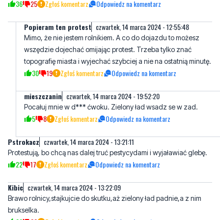
Mimo, że nie jestem rolnikiem. A co do dojazdu to możesz
wszędzie dojechać omijając protest. Trzeba tylko znać
topografię miasta i wyjechać szybciej a nie na ostatnią minutę.
30
19
Zgłoś komentarz
Odpowiedz na komentarz
mieszczanin
czwartek, 14 marca 2024 - 19:52:20
Pocałuj mnie w d*** ćwoku. Zielony ład wsadz se w zad.
5
8
Zgłoś komentarz
Odpowiedz na komentarz
Pstrokacz
czwartek, 14 marca 2024 - 13:21:11
Protestują, bo chcą nas dalej truć pestycydami i wyjaławiać glebę.
22
17
Zgłoś komentarz
Odpowiedz na komentarz
Kibic
czwartek, 14 marca 2024 - 13:22:09
Brawo rolnicy,stajkujcie do skutku,aż zielony ład padnie,a z nim
brukselka.
29
22
Zgłoś komentarz
Odpowiedz na komentarz
Ruda swinia do Berlina
czwartek, 14 marca 2024 - 13:24:01
Ani kroku wstecz ,te niemieckie slugusy z KO wlasnie zatwierdzili