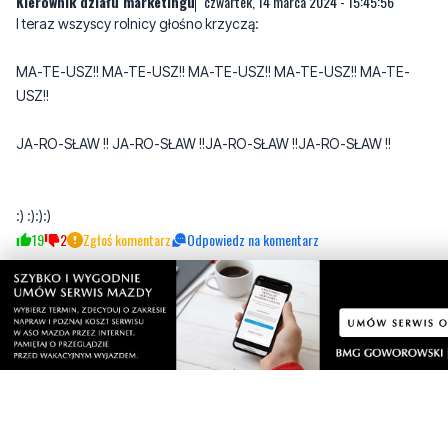
USZ!!
JA-RO-SŁAW !! JA-RO-SŁAW !!JA-RO-SŁAW !!JA-RO-SŁAW !!
:) :):):)
19
2
Zgłoś komentarz
Odpowiedz na komentarz
Marek Babarowski
czwartek, 14 marca 2024 - 19:00:10
Jarosław Kaczyński nakazał swoim politykom podłączać się pod
wszelkie akcje protestacyjne, które przyciągają coraz większą
uwagę mediów oraz zyskują poparcie społeczeństwa, licząc na
kolejne wielkie rolnicze demonstracje. — ,,Na pewno nie
odpuścimy tego tematu” mówią funkcjonariusze partyjni. Pis chce
wysłać jasny przekaz, że oto jest dzisiaj jedyną partią w Polsce,
która rozumie rozżalenie rolników i ich trudne położenie związane
z unijnym Zielonym Ładem. Chociaż jeszcze nie tak dawno
zarówno Kaczyński, jak i Morawiecki chwalili tzw. Zielony Ład, to