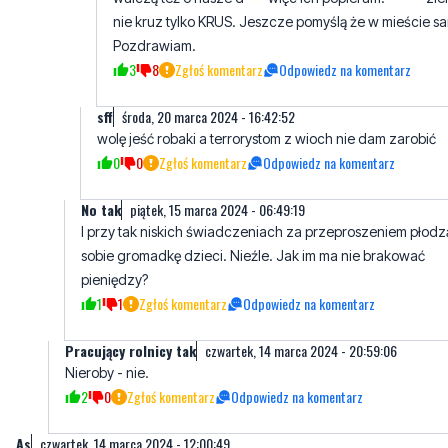
sff
środa, 20 marca 2024 - 16:42:52
wolę jeść robaki a terrorystom z wioch nie dam zarobić
0
0
Zgłoś komentarz
Odpowiedz na komentarz
No tak
piątek, 15 marca 2024 - 06:49:19
I przy tak niskich świadczeniach za przeproszeniem płodz
sobie gromadkę dzieci. Nieźle. Jak im ma nie brakować
pieniędzy?
1
1
Zgłoś komentarz
Odpowiedz na komentarz
Pracujący rolnicy tak
czwartek, 14 marca 2024 - 20:59:06
Nieroby - nie.
2
0
Zgłoś komentarz
Odpowiedz na komentarz
As
czwartek, 14 marca 2024 - 12:00:49
Do Warszawy z wami co my jesteśmy winni że po całym dniu
ciężkiej pracy musimy stać w i tak zakorkowanych ulicach ciekawe
jak by wam wjazd na pola ludzie zablokowali co byście wtedy