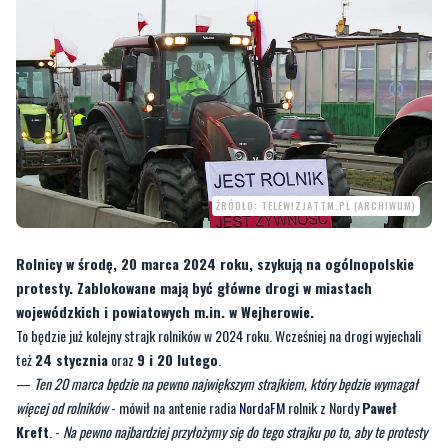
ŹRÓDŁO: TELEWIZJATTM.PL (ARCHIWUM)
Rolnicy w środę, 20 marca 2024 roku, szykują na ogólnopolskie
protesty. Zablokowane mają być główne drogi w miastach
wojewódzkich i powiatowych m.in. w Wejherowie.
To będzie już kolejny strajk rolników w 2024 roku. Wcześniej na drogi wyjechali
też
24 stycznia
oraz
9 i 20 lutego
.
—
Ten 20 marca będzie na pewno największym strajkiem, który będzie wymagał
więcej od rolników
- mówił na antenie radia
NordaFM
rolnik z Nordy
Paweł
Kreft
. -
Na pewno najbardziej przyłożymy się do tego strajku po to, aby te protesty
zakończyć. Chcemy po tym strajku nie pozostawić żadnych wątpliwości co obecna
władza ma zrobić z naszymi postulatami. Żeby albo zaczęli je spełniać albo zaczęli
pracować nad jakimś słusznym rozwiązaniem. 20 marca strajk będzie w całej