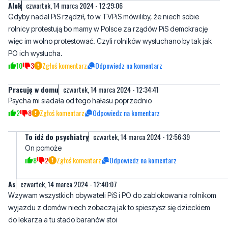
więc im wolno protestować. Czyli rolników wysłuchano by tak jak
PO ich wysłucha.
10
3
Zgłoś komentarz
Odpowiedz na komentarz
Pracuję w domu
czwartek, 14 marca 2024 - 12:34:41
Psycha mi siadała od tego hałasu poprzednio
2
8
Zgłoś komentarz
Odpowiedz na komentarz
To idź do psychiatry
czwartek, 14 marca 2024 - 12:56:39
On pomoże
8
2
Zgłoś komentarz
Odpowiedz na komentarz
As
czwartek, 14 marca 2024 - 12:40:07
Wzywam wszystkich obywateli PiS i PO do zablokowania rolnikom
wyjazdu z domów niech zobaczą jak to spieszysz się dzieckiem
do lekarza a tu stado baranów stoi
36
25
Zgłoś komentarz
Odpowiedz na komentarz
Popieram ten protest
czwartek, 14 marca 2024 - 12:55:48