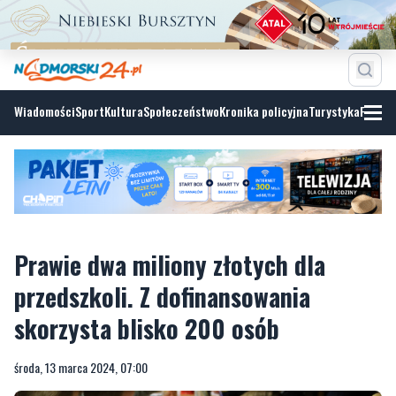
Wiadomości
Sport
Kultura
Społeczeństwo
Kronika policyjna
Turystyka
Fotoga
Prawie dwa miliony złotych dla
przedszkoli. Z dofinansowania
skorzysta blisko 200 osób
środa, 13 marca 2024, 07:00