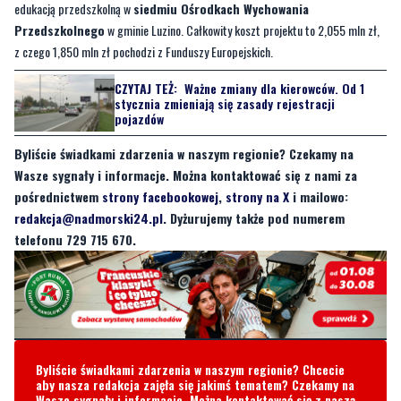
edukacją przedszkolną w
siedmiu Ośrodkach Wychowania
Przedszkolnego
w gminie Luzino. Całkowity koszt projektu to 2,055 mln zł,
z czego 1,850 mln zł pochodzi z Funduszy Europejskich.
CZYTAJ TEŻ:
Ważne zmiany dla kierowców. Od 1
stycznia zmieniają się zasady rejestracji
pojazdów
Byliście świadkami zdarzenia w naszym regionie? Czekamy na
Wasze sygnały i informacje. Można kontaktować się z nami za
pośrednictwem
strony facebookowej
,
strony na X
i mailowo:
redakcja@nadmorski24.pl
. Dyżurujemy także pod numerem
telefonu 729 715 670.
Byliście świadkami zdarzenia w naszym regionie? Chcecie
aby nasza redakcja zajęła się jakimś tematem? Czekamy na
Wasze sygnały i informacje. Można kontaktować się z naszą