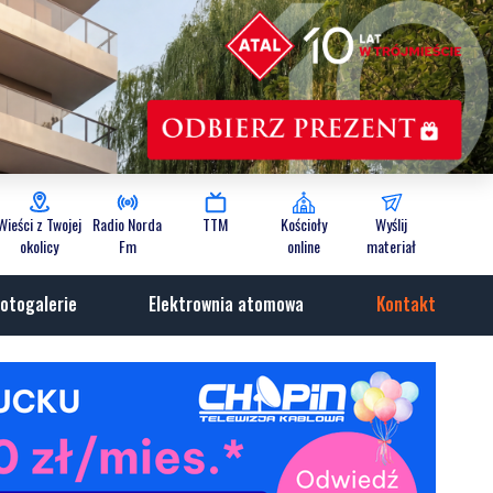
Wieści z Twojej
Radio Norda
TTM
Kościoły
Wyślij
okolicy
Fm
online
materiał
otogalerie
Elektrownia atomowa
Kontakt