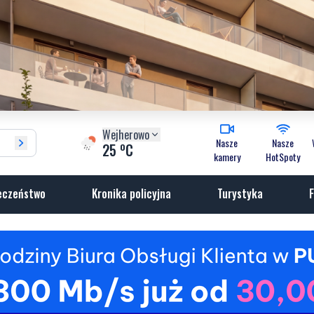
Wejherowo
Nasze
Nasze
o
25
C
kamery
HotSpoty
eczeństwo
Kronika policyjna
Turystyka
F