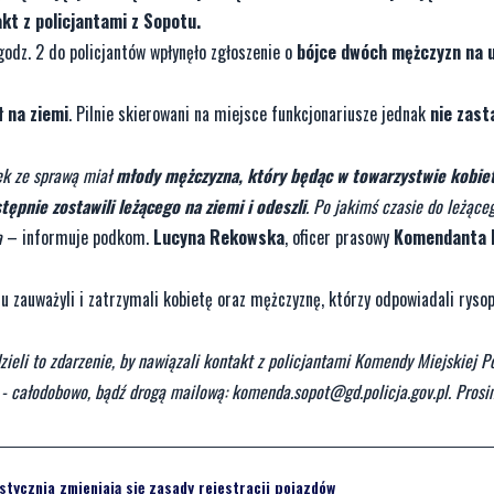
kt z policjantami z Sopotu.
odz. 2 do policjantów wpłynęło zgłoszenie o
bójce dwóch mężczyzn na u
ł na ziemi
. Pilnie skierowani na miejsce funkcjonariusze jednak
nie zasta
zek ze sprawą miał
młody mężczyzna, który będąc w towarzystwie kobie
ępnie zostawili leżącego na ziemi i odeszli
. Po jakimś czasie do leżące
a
– informuje podkom.
Lucyna Rekowska
, oficer prasowy
Komendanta 
nu zauważyli i zatrzymali kobietę oraz mężczyznę, którzy odpowiadali rys
ieli to zdarzenie, by nawiązali kontakt z policjantami Komendy Miejskiej Po
 - całodobowo, bądź drogą mailową:
komenda.sopot@gd.policja.gov.pl
. Pros
stycznia zmieniają się zasady rejestracji pojazdów