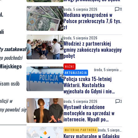
środa, 5 sierpnia 2026
11
l.
Mediana wynagrodzeń w
Polsce przekroczyła 7,6 tys.
zł
li
środa, 5 sierpnia 2026
Młodzież z partnerskiej
ty zaatakował
gminy zakończyła wakacyjny
pobyt
go podchodzi
Miejskiego
WAŻNE
środa, 5 sierpnia 2026
AKTUALIZACJA
Policja szuka 15-letniej
opisom osób
Wiktorii. Nastolatka
wyjechała do Gdyni i nie
wróciła
licji w
środa, 5 sierpnia 2026
3
Wystawił skradzione
imy powołać się
motocykle na sprzedaż w
internecie. Wpadł po
zgłoszeniu właściciela
środa, 5 sierpnia 2026
MATERIAŁ PARTNERA
Kursy maturalne w Gdańsku