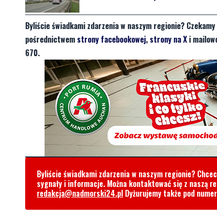
Byliście świadkami zdarzenia w naszym regionie? Czekamy 
pośrednictwem
strony facebookowej
,
strony na X
i mailow
670.
Byliście świadkami zdarzenia w naszym regionie? Chce
sygnały i informacje. Można kontaktować się z naszą r
redakcja@nadmorski24.pl
Dyżurujemy także pod nume