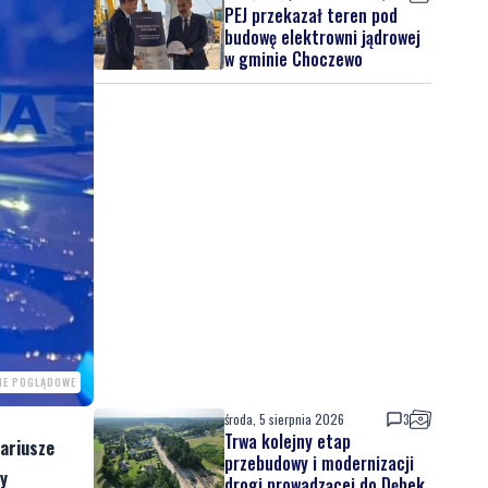
PEJ przekazał teren pod
budowę elektrowni jądrowej
w gminie Choczewo
IE POGLĄDOWE
środa, 5 sierpnia 2026
3
Trwa kolejny etap
nariusze
przebudowy i modernizacji
by
drogi prowadzącej do Dębek