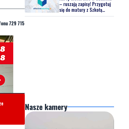
– ruszają zapisy! Przygotuj
się do matury z Szkołą
Effective Teaching!
fonu 729 715
ze
Nasze kamery