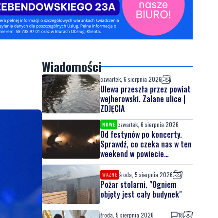
Wiadomości
czwartek, 6 sierpnia 2026
Ulewa przeszła przez powiat
wejherowski. Zalane ulice |
ZDJĘCIA
czwartek, 6 sierpnia 2026
NOWE
Od festynów po koncerty.
Sprawdź, co czeka nas w ten
weekend w powiecie
lęborskim
środa, 5 sierpnia 2026
WAŻNE
Pożar stolarni. "Ogniem
objęty jest cały budynek"
środa, 5 sierpnia 2026
18