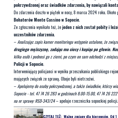
pokrzywdzonej oraz świadków zdarzenia, by nawiązali konta
Do zdarzenia doszło w piątek w nocy, 8 marca 2024 roku. Około g
Bohaterów Monte Cassino w Sopocie
.
Ze zgłoszenia wynikało też, że
jeden z nich został pobity i leża
uczestników zdarzenia
.
–
Analizując zapis kamer monitoringu wstępnie ustalono, że zwią
drugiego mężczyznę, zadając mu ciosy i kopiąc po głowie. Nast
kilka osób i podnosi go z ziemi, po czym on sam odchodzi z miejsc
Policji w Sopocie
.
Interweniujący policjanci w wyniku przeszukania pobliskiego rejo
mających związek ze sprawą. Oboje byli nietrzeźwi.
–
Apelujemy do osoby pokrzywdzonej, a także świadków, którzy widz
Sopocie - tel. 47 74 26 283 w godzinach 8.00-15.00, 47 74 26 222
na nr sprawy: RSD-343/24
– apeluje rzeczniczka sopockiej policji.
CZYTAJ TEŻ:
Ważne zmiany dla kierowców. Od 1 