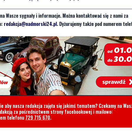
na Wasze sygnały i informacje. Można kontaktować się z nami za
o:
redakcja@nadmorski24.pl
. Dyżurujemy także pod numerem tele
cie aby nasza redakcja zajęła się jakimś tematem? Czekamy na Was
edakcją za pośrednictwem strony facebookowej i mailowo:
rem telefonu
729 715 670
.