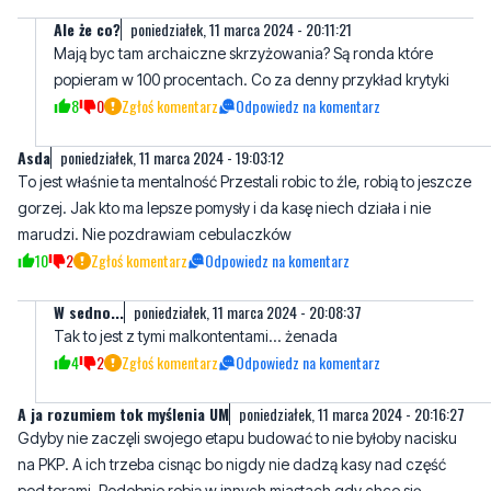
Ale że co?
poniedziałek, 11 marca 2024 - 20:11:21
Mają byc tam archaiczne skrzyżowania? Są ronda które
popieram w 100 procentach. Co za denny przykład krytyki
8
0
Zgłoś komentarz
Odpowiedz na komentarz
Asda
poniedziałek, 11 marca 2024 - 19:03:12
To jest właśnie ta mentalność Przestali robic to źle, robią to jeszcze
gorzej. Jak kto ma lepsze pomysły i da kasę niech działa i nie
marudzi. Nie pozdrawiam cebulaczków
10
2
Zgłoś komentarz
Odpowiedz na komentarz
W sedno...
poniedziałek, 11 marca 2024 - 20:08:37
Tak to jest z tymi malkontentami... żenada
4
2
Zgłoś komentarz
Odpowiedz na komentarz
A ja rozumiem tok myślenia UM
poniedziałek, 11 marca 2024 - 20:16:27
Gdyby nie zaczęli swojego etapu budować to nie byłoby nacisku
na PKP. A ich trzeba cisnąc bo nigdy nie dadzą kasy nad część
pod torami. Podobnie robią w innych miastach gdy chce się