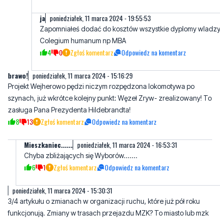
ja
poniedziałek, 11 marca 2024 - 19:55:53
Zapomniałeś dodać do kosztów wszystkie dyplomy wladz
Colegium humanum np MBA
4
0
Zgłoś komentarz
Odpowiedz na komentarz
brawo!
poniedziałek, 11 marca 2024 - 15:16:29
Projekt Wejherowo pędzi niczym rozpędzona lokomotywa po
szynach, już wkrótce kolejny punkt: Węzeł Zryw- zrealizowany! To
zasługa Pana Prezydenta Hildebrandta!
8
13
Zgłoś komentarz
Odpowiedz na komentarz
Mieszkaniec......
poniedziałek, 11 marca 2024 - 16:53:31
Chyba zbliżających się Wyborów.......
6
1
Zgłoś komentarz
Odpowiedz na komentarz
poniedziałek, 11 marca 2024 - 15:30:31
3/4 artykułu o zmianach w organizacji ruchu, które już pół roku
funkcjonują. Zmiany w trasach przejazdu MZK? To miasto lub mzk