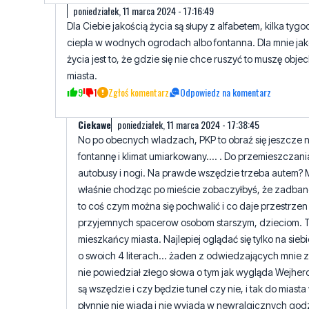
poniedziałek, 11 marca 2024 - 17:16:49
Dla Ciebie jakością życia są słupy z alfabetem, kilka tygo
ciepla w wodnych ogrodach albo fontanna. Dla mnie jak
życia jest to, że gdzie się nie chce ruszyć to muszę obje
miasta.
9
1
Zgłoś komentarz
Odpowiedz na komentarz
Ciekawe
poniedziałek, 11 marca 2024 - 17:38:45
No po obecnych wladzach, PKP to obraź się jeszcze 
fontannę i klimat umiarkowany.... . Do przemieszczania
autobusy i nogi. Na prawde wszędzie trzeba autem?
właśnie chodząc po mieście zobaczyłbyś, że zadba
to coś czym można się pochwalić i co daje przestrzen
przyjemnych spacerow osobom starszym, dzieciom. T
mieszkańcy miasta. Najlepiej oglądać się tylko na siebi
o swoich 4 literach... żaden z odwiedzających mnie
nie powiedział złego słowa o tym jak wygląda Wejher
są wszędzie i czy będzie tunel czy nie, i tak do miast
płynnie nie wjadą i nie wyjadą w newralgicznych god