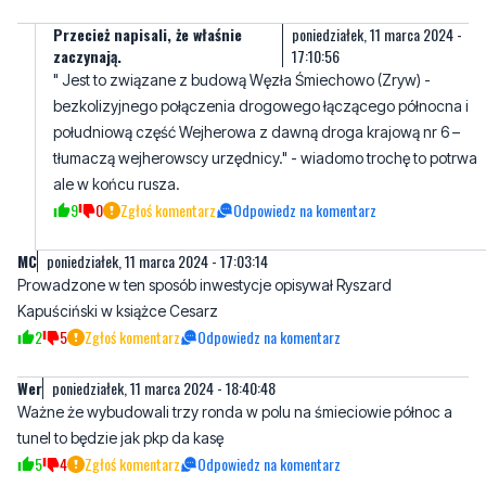
Przecież napisali, że właśnie
poniedziałek, 11 marca 2024 -
zaczynają.
17:10:56
" Jest to związane z budową Węzła Śmiechowo (Zryw) -
bezkolizyjnego połączenia drogowego łączącego północna i
południową część Wejherowa z dawną droga krajową nr 6 –
tłumaczą wejherowscy urzędnicy." - wiadomo trochę to potrwa
ale w końcu rusza.
9
0
Zgłoś komentarz
Odpowiedz na komentarz
MC
poniedziałek, 11 marca 2024 - 17:03:14
Prowadzone w ten sposób inwestycje opisywał Ryszard
Kapuściński w książce Cesarz
2
5
Zgłoś komentarz
Odpowiedz na komentarz
Wer
poniedziałek, 11 marca 2024 - 18:40:48
Ważne że wybudowali trzy ronda w polu na śmieciowie północ a
tunel to będzie jak pkp da kasę
5
4
Zgłoś komentarz
Odpowiedz na komentarz