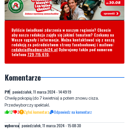
Byliście świadkami zdarzenia w naszym regionie? Chcecie
aby nasza redakcja zajęła się jakimś tematem? Czekamy na
Wasze sygnały i informacje. Można kontaktować się z naszą
redakcją za pośrednictwem strony facebookowej i mailowo:
redakcja@nadmorski24.pl
Dyżurujemy także pod numerem
telefonu
729 715 670
.
Komentarze
Pff
poniedziałek, 11 marca 2024 - 14:49:19
Chwilę pokopią (do 7 kwietnia) a potem znowu cisza.
Przedwyborczy spektakl.
12
3
Zgłoś komentarz
Odpowiedz na komentarz
wyborca
poniedziałek, 11 marca 2024 - 15:08:30