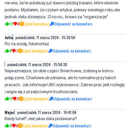
nie wie, że te autobusy już dawno jeżdżą trasami, które właśnie
podano. Myślałem, że czytam artykuł, połowy zeszłego roku ale
jednak data dzisiejsza. :D no nic, brawo za "organizacje"
12
0
Zgłoś komentarz
Odpowiedz na komentarz
Julia
poniedziałek, 11 marca 2024 - 15:39:56
Pic na wodę, fotomontaż
4
7
Zgłoś komentarz
Odpowiedz na komentarz
poniedziałek, 11 marca 2024 - 15:58:30
Najważniejsze, że obie części Śmiechowa, zostaną w końcu
połączone. Chwilowe utrudnienia, ale to normalne przy takich
pracach. Jak informuje UM i wykonawca: Zakres prac jest rozległy
i wiąże się z przejściowymi trudnościami.
11
2
Zgłoś komentarz
Odpowiedz na komentarz
Wejer
poniedziałek, 11 marca 2024 - 16:41:04
Kiedy tunel? Jest jakas data podawana?
3
0
Zgłoś komentarz
Odpowiedz na komentarz