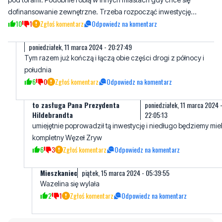
dofinansowanie zewnętrzne. Trzeba rozpocząć inwestycję...
10
1
Zgłoś komentarz
Odpowiedz na komentarz
poniedziałek, 11 marca 2024 - 20:27:49
Tym razem już kończą i łączą obie części drogi z północy i
południa
6
0
Zgłoś komentarz
Odpowiedz na komentarz
to zasługa Pana Prezydenta
poniedziałek, 11 marca 2024 
Hildebrandta
22:05:13
umiejętnie poprowadził tą inwestycję i niedługo będziemy miel
kompletny Węzeł Zryw
6
3
Zgłoś komentarz
Odpowiedz na komentarz
Mieszkaniec
piątek, 15 marca 2024 - 05:39:55
Wazelina się wylała
2
1
Zgłoś komentarz
Odpowiedz na komentarz