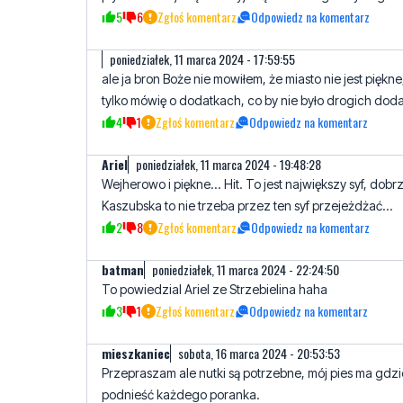
5
6
Zgłoś komentarz
Odpowiedz na komentarz
poniedziałek, 11 marca 2024 - 17:59:55
ale ja bron Boże nie mowiłem, że miasto nie jest piękne, 
tylko mówię o dodatkach, co by nie było drogich dod
4
1
Zgłoś komentarz
Odpowiedz na komentarz
Ariel
poniedziałek, 11 marca 2024 - 19:48:28
Wejherowo i piękne... Hit. To jest największy syf, dobrz
Kaszubska to nie trzeba przez ten syf przejeżdżać...
2
8
Zgłoś komentarz
Odpowiedz na komentarz
batman
poniedziałek, 11 marca 2024 - 22:24:50
To powiedzial Ariel ze Strzebielina haha
3
1
Zgłoś komentarz
Odpowiedz na komentarz
mieszkaniec
sobota, 16 marca 2024 - 20:53:53
Przepraszam ale nutki są potrzebne, mój pies ma gdzi
podnieść każdego poranka.