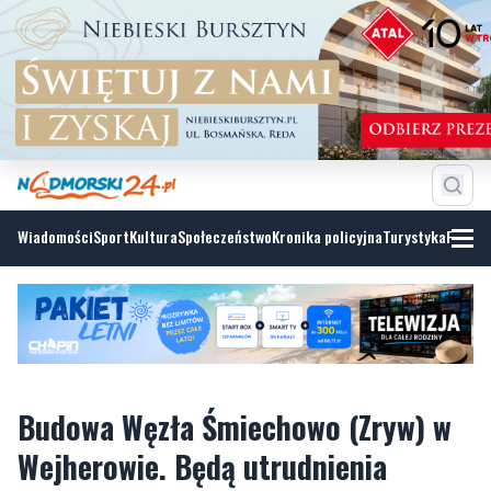
Wiadomości
Sport
Kultura
Społeczeństwo
Kronika policyjna
Turystyka
Fotoga
Budowa Węzła Śmiechowo (Zryw) w
Wejherowie. Będą utrudnienia