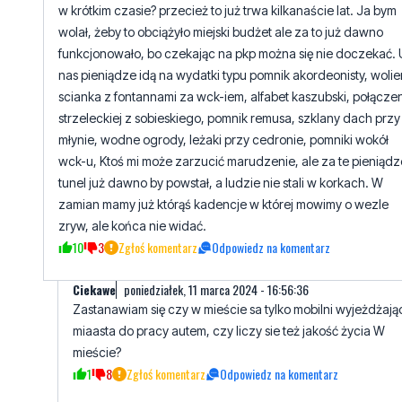
w krótkim czasie? przecież to już trwa kilkanaście lat. Ja bym
wolał, żeby to obciążyło miejski budżet ale za to już dawno
funkcjonowało, bo czekając na pkp można się nie doczekać. 
nas pieniądze idą na wydatki typu pomnik akordeonisty, wolie
scianka z fontannami za wck-iem, alfabet kaszubski, połącze
strzeleckiej z sobieskiego, pomnik remusa, szklany dach przy
młynie, wodne ogrody, leżaki przy cedronie, pomniki wokół
wck-u, Ktoś mi może zarzucić marudzenie, ale za te pieniądz
tunel już dawno by powstał, a ludzie nie stali w korkach. W
zamian mamy już którąś kadencje w której mowimy o wezle
zryw, ale końca nie widać.
10
3
Zgłoś komentarz
Odpowiedz na komentarz
Ciekawe
poniedziałek, 11 marca 2024 - 16:56:36
Zastanawiam się czy w mieście sa tylko mobilni wyjeżdżają
miaasta do pracy autem, czy liczy sie też jakość życia W
mieście?
1
8
Zgłoś komentarz
Odpowiedz na komentarz