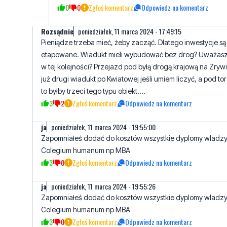
0
0
Zgłoś komentarz
Odpowiedz na komentarz
Rozsądnie
poniedziałek, 11 marca 2024 - 17:49:15
Pieniądze trzeba mieć, żeby zacząć. Dlatego inwestycje są
etapowane. Wiadukt mieli wybudować bez drog? Uważasz
w tej kolejności? Przejazd pod byłą drogą krajową na Zrywi
już drugi wiadukt po Kwiatowej jeśli umiem liczyć, a pod to
to byłby trzeci tego typu obiekt....
3
2
Zgłoś komentarz
Odpowiedz na komentarz
ja
poniedziałek, 11 marca 2024 - 19:55:00
Zapomniałeś dodać do kosztów wszystkie dyplomy wladz
Colegium humanum np MBA
3
0
Zgłoś komentarz
Odpowiedz na komentarz
ja
poniedziałek, 11 marca 2024 - 19:55:26
Zapomniałeś dodać do kosztów wszystkie dyplomy wladz
Colegium humanum np MBA
3
0
Zgłoś komentarz
Odpowiedz na komentarz