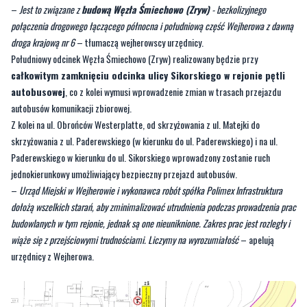
–
Jest to związane z
budową Węzła Śmiechowo (Zryw)
- bezkolizyjnego
połączenia drogowego łączącego północna i południową część Wejherowa z dawną
droga krajową nr 6
– tłumaczą wejherowscy urzędnicy.
Południowy odcinek Węzła Śmiechowo (Zryw) realizowany będzie przy
całkowitym zamknięciu odcinka ulicy Sikorskiego w rejonie pętli
autobusowej
, co z kolei wymusi wprowadzenie zmian w trasach przejazdu
autobusów komunikacji zbiorowej.
Z kolei na ul. Obrońców Westerplatte, od skrzyżowania z ul. Matejki do
skrzyżowania z ul. Paderewskiego (w kierunku do ul. Paderewskiego) i na ul.
Paderewskiego w kierunku do ul. Sikorskiego wprowadzony zostanie ruch
jednokierunkowy umożliwiający bezpieczny przejazd autobusów.
–
Urząd Miejski w Wejherowie i wykonawca robót spółka Polimex Infrastruktura
dołożą wszelkich starań, aby zminimalizować utrudnienia podczas prowadzenia prac
budowlanych w tym rejonie, jednak są one nieuniknio­ne. Zakres prac jest rozległy i
wiąże się z przejściowymi trudnościami. Liczymy na wyrozumiałość
– apelują
urzędnicy z Wejherowa.