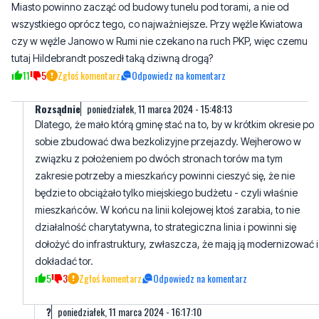
Miasto powinno zacząć od budowy tunelu pod torami, a nie od
wszystkiego oprócz tego, co najważniejsze. Przy węźle Kwiatowa
czy w węźle Janowo w Rumi nie czekano na ruch PKP, więc czemu
tutaj Hildebrandt poszedł taką dziwną drogą?
11
5
Zgłoś komentarz
Odpowiedz na komentarz
Rozsądnie
poniedziałek, 11 marca 2024 - 15:48:13
Dlatego, że mało którą gminę stać na to, by w krótkim okresie po
sobie zbudować dwa bezkolizyjne przejazdy. Wejherowo w
związku z położeniem po dwóch stronach torów ma tym
zakresie potrzeby a mieszkańcy powinni cieszyć się, że nie
będzie to obciążało tylko miejskiego budżetu - czyli właśnie
mieszkańców. W końcu na linii kolejowej ktoś zarabia, to nie
działalność charytatywna, to strategiczna linia i powinni się
dołożyć do infrastruktury, zwłaszcza, że mają ją modernizować i
dokładać tor.
5
3
Zgłoś komentarz
Odpowiedz na komentarz
?
poniedziałek, 11 marca 2024 - 16:17:10