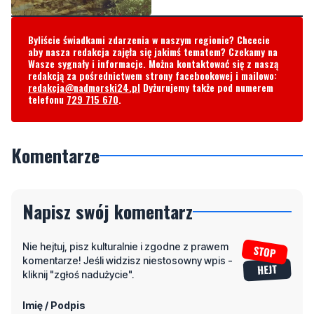
Byliście świadkami zdarzenia w naszym regionie? Chcecie
aby nasza redakcja zajęła się jakimś tematem? Czekamy na
Wasze sygnały i informacje. Można kontaktować się z naszą
redakcją za pośrednictwem strony facebookowej i mailowo:
redakcja@nadmorski24.pl
Dyżurujemy także pod numerem
telefonu
729 715 670
.
Komentarze
Napisz swój komentarz
Nie hejtuj, pisz kulturalnie i zgodne z prawem
komentarze! Jeśli widzisz niestosowny wpis -
kliknij "zgłoś nadużycie".
Imię / Podpis