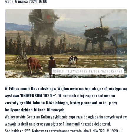
środa, 6 marca 2024, 16:00
ŹRÓDŁO: TELEWIZJATTM.PL/FOT. VASYL KYRNYS
W Filharmonii Kaszubskiej w Wejherowie można obejrzeć nietypową
wystawę 'UNIWERSUM 1920 +'. W ramach niej zaprezentowane
zostały grafiki Jakuba Różalskiego, który pracował m.in. przy
hollywoodzkich hitach filmowych.
Wejherowskie Centrum Kultury cyklicznie zaprasza do oglądania nowych wystaw
w swojej galerii na pierwszym piętrze Filharmonii Kaszubskiej przy ul.
Sobieskiego 255. Najnowsza zatytułowana została jako 'UNIWERSUM 1920 +'