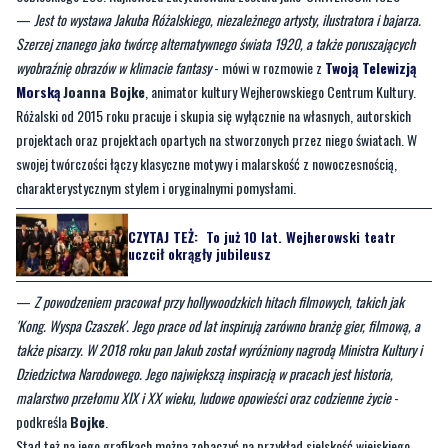
—
Jest to wystawa Jakuba Różalskiego, niezależnego artysty, ilustratora i bajarza.
Szerzej znanego jako twórcę alternatywnego świata 1920, a także poruszających
wyobraźnię obrazów w klimacie fantasy
- mówi w rozmowie z
Twoją Telewizją
Morską
Joanna Bojke
, animator kultury Wejherowskiego Centrum Kultury.
Różalski od 2015 roku pracuje i skupia się wyłącznie na własnych, autorskich
projektach oraz projektach opartych na stworzonych przez niego światach. W
swojej twórczości łączy klasyczne motywy i malarskość z nowoczesnością,
charakterystycznym stylem i oryginalnymi pomysłami.
CZYTAJ TEŻ:
To już 10 lat. Wejherowski teatr
uczcił okrągły jubileusz
—
Z powodzeniem pracował przy hollywoodzkich hitach filmowych, takich jak
'Kong. Wyspa Czaszek'. Jego prace od lat inspirują zarówno branżę gier, filmową, a
także pisarzy. W 2018 roku pan Jakub został wyróżniony nagrodą Ministra Kultury i
Dziedzictwa Narodowego. Jego największą inspiracją w pracach jest historia,
malarstwo przełomu XIX i XX wieku, ludowe opowieści oraz codzienne życie
-
podkreśla
Bojke
.
Stąd też na jego grafikach można zobaczyć na przykład sielskość wiejskiego