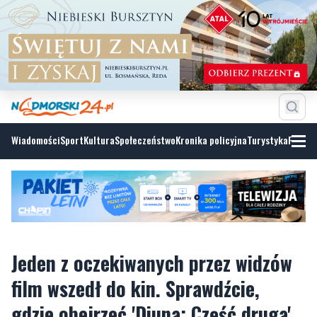
Wiadomości
Sport
Kultura
Społeczeństwo
Kronika policyjna
Turystyka
Fotoga
Jeden z oczekiwanych przez widzów
film wszedł do kin. Sprawdźcie,
gdzie obejrzeć 'Diuna: Część druga'