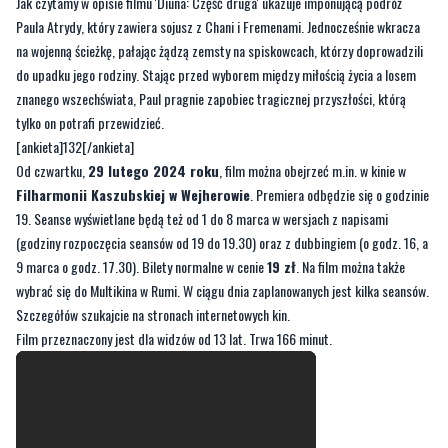
Jak czytamy w opisie filmu 'Diuna: Część druga' ukazuje imponującą podróż
Paula Atrydy, który zawiera sojusz z Chani i Fremenami. Jednocześnie wkracza
na wojenną ścieżkę, pałając żądzą zemsty na spiskowcach, którzy doprowadzili
do upadku jego rodziny. Stając przed wyborem między miłością życia a losem
znanego wszechświata, Paul pragnie zapobiec tragicznej przyszłości, którą
tylko on potrafi przewidzieć.
[ankieta]132[/ankieta]
Od czwartku,
29 lutego 2024 roku
, film można obejrzeć m.in. w kinie w
Filharmonii Kaszubskiej w Wejherowie
. Premiera odbędzie się o godzinie
19. Seanse wyświetlane będą też od 1 do 8 marca w wersjach z napisami
(godziny rozpoczęcia seansów od 19 do 19.30) oraz z dubbingiem (o godz. 16, a
9 marca o godz. 17.30). Bilety normalne w cenie
19 zł
. Na film można także
wybrać się do Multikina w Rumi. W ciągu dnia zaplanowanych jest kilka seansów.
Szczegółów szukajcie na stronach internetowych kin.
Film przeznaczony jest dla widzów od 13 lat. Trwa 166 minut.