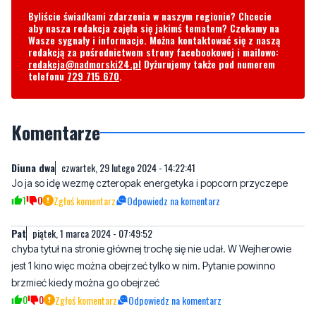
Byliście świadkami zdarzenia w naszym regionie? Chcecie
aby nasza redakcja zajęła się jakimś tematem? Czekamy na
Wasze sygnały i informacje. Można kontaktować się z naszą
redakcją za pośrednictwem strony facebookowej i mailowo:
redakcja@nadmorski24.pl
Dyżurujemy także pod numerem
telefonu
729 715 670
.
Komentarze
Diuna dwa
czwartek, 29 lutego 2024 - 14:22:41
Jo ja so idę wezmę czteropak energetyka i popcorn przyczepe
1
0
Zgłoś komentarz
Odpowiedz na komentarz
Pat
piątek, 1 marca 2024 - 07:49:52
chyba tytuł na stronie głównej trochę się nie udał. W Wejherowie
jest 1 kino więc można obejrzeć tylko w nim. Pytanie powinno
brzmieć kiedy można go obejrzeć
0
0
Zgłoś komentarz
Odpowiedz na komentarz