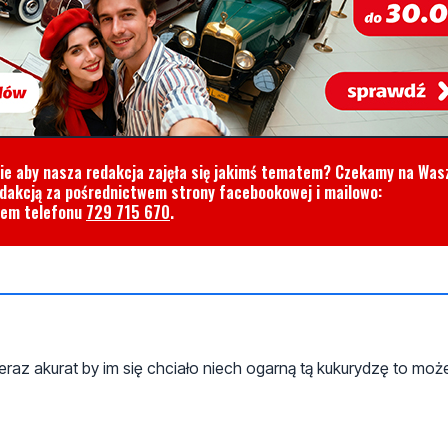
cie aby nasza redakcja zajęła się jakimś tematem? Czekamy na Was
edakcją za pośrednictwem strony facebookowej i mailowo:
rem telefonu
729 715 670
.
 a teraz akurat by im się chciało niech ogarną tą kukurydzę to mo