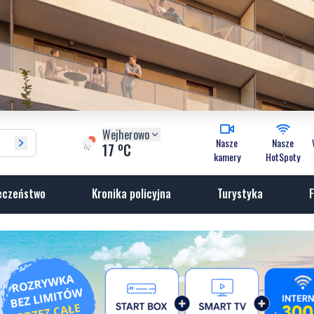
Wejherowo
Nasze
Nasze
o
17
C
kamery
HotSpoty
eczeństwo
Kronika policyjna
Turystyka
F