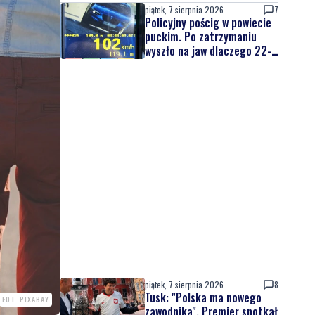
piątek, 7 sierpnia 2026
7
Policyjny pościg w powiecie
puckim. Po zatrzymaniu
wyszło na jaw dlaczego 22-
latek uciekał
piątek, 7 sierpnia 2026
8
Tusk: "Polska ma nowego
FOT. PIXABAY
zawodnika". Premier spotkał