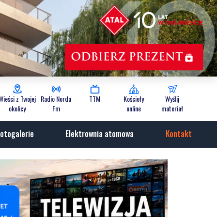
Wieści z Twojej
Radio Norda
TTM
Kościoły
Wyślij
okolicy
Fm
online
materiał
otogalerie
Elektrownia atomowa
Kontakt