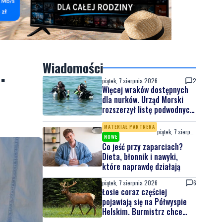
.
Wiadomości
piątek, 7 sierpnia 2026
2
Więcej wraków dostępnych
dla nurków. Urząd Morski
rozszerzył listę podwodnych
atrakcji
MATERIAŁ PARTNERA
piątek, 7 sierpnia 2026
NOWE
Co jeść przy zaparciach?
Dieta, błonnik i nawyki,
które naprawdę działają
piątek, 7 sierpnia 2026
6
Łosie coraz częściej
pojawiają się na Półwyspie
Helskim. Burmistrz chce
nowych znaków drogowych