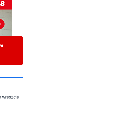
ze
że wreszcie