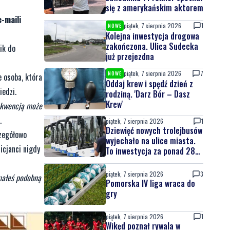
się z amerykańskim aktorem
-maili
piątek, 7 sierpnia 2026
1
NOWE
Kolejna inwestycja drogowa
zakończona. Ulica Sudecka
ik do
już przejezdna
piątek, 7 sierpnia 2026
7
NOWE
e osoba, która
Oddaj krew i spędź dzień z
iedzi.
rodziną. 'Darz Bór – Dasz
Krew'
sekwencją może
.
piątek, 7 sierpnia 2026
1
Dziewięć nowych trolejbusów
czegółowo
wyjechało na ulice miasta.
icjanci nigdy
To inwestycja za ponad 28
mln zł
piątek, 7 sierpnia 2026
3
ymałeś podobną
Pomorska IV liga wraca do
gry
piątek, 7 sierpnia 2026
1
Wikęd poznał rywala w