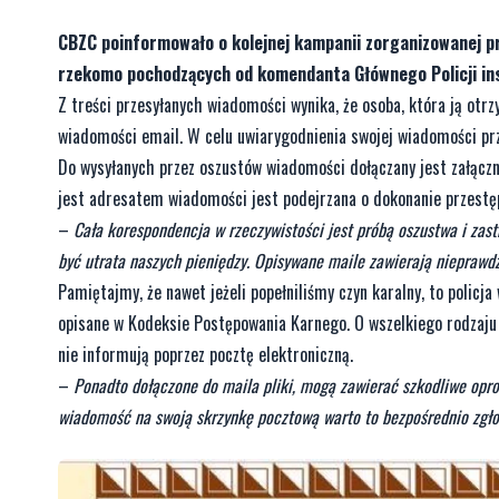
CBZC poinformowało o kolejnej kampanii zorganizowanej p
rzekomo pochodzących od komendanta Głównego Policji in
Z treści przesyłanych wiadomości wynika, że osoba, która ją ot
wiadomości email. W celu uwiarygodnienia swojej wiadomości prz
Do wysyłanych przez oszustów wiadomości dołączany jest załączn
jest adresatem wiadomości jest podejrzana o dokonanie przestęp
–
Cała korespondencja w rzeczywistości jest próbą oszustwa i za
być utrata naszych pieniędzy. Opisywane maile zawierają nieprawdz
Pamiętajmy, że nawet jeżeli popełniliśmy czyn karalny, to poli
opisane w Kodeksie Postępowania Karnego. O wszelkiego rodzaju w
nie informują poprzez pocztę elektroniczną.
–
Ponadto dołączone do maila pliki, mogą zawierać szkodliwe opro
wiadomość na swoją skrzynkę pocztową warto to bezpośrednio zgłos