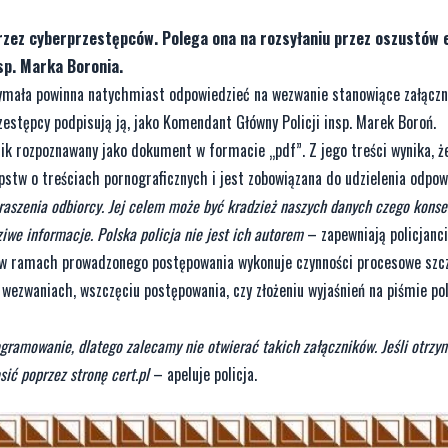
rzez cyberprzestępców. Polega ona na rozsyłaniu przez oszustów e
sp. Marka Boronia.
rzymała powinna natychmiast odpowiedzieć na wezwanie stanowiące załączn
estępcy podpisują ją, jako Komendant Główny Policji insp. Marek Boroń.
ik rozpoznawany jako dokument w formacie „pdf”. Z jego treści wynika, ż
stw o treściach pornograficznych i jest zobowiązana do udzielenia odpow
straszenia odbiorcy. Jej celem może być kradzież naszych danych czego kon
iwe informacje. Polska policja nie jest ich autorem
– zapewniają policjanci
cja w ramach prowadzonego postępowania wykonuje czynności procesowe sz
ezwaniach, wszczęciu postępowania, czy złożeniu wyjaśnień na piśmie pol
gramowanie, dlatego zalecamy nie otwierać takich załączników. Jeśli otrz
ić poprzez stronę cert.pl
– apeluje policja.