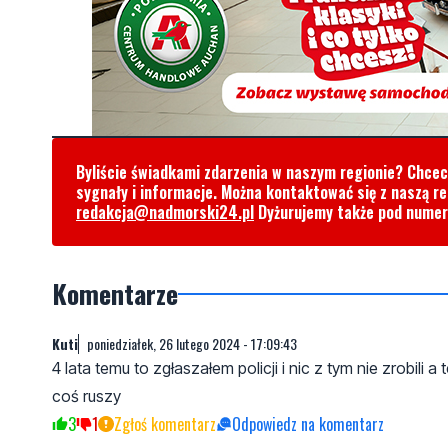
Byliście świadkami zdarzenia w naszym regionie? Chce
sygnały i informacje. Można kontaktować się z naszą r
redakcja@nadmorski24.pl
Dyżurujemy także pod nume
Komentarze
Kuti
poniedziałek, 26 lutego 2024 - 17:09:43
4 lata temu to zgłaszałem policji i nic z tym nie zrobili
coś ruszy
3
1
Zgłoś komentarz
Odpowiedz na komentarz