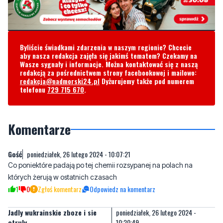
Byliście świadkami zdarzenia w naszym regionie? Chcecie
aby nasza redakcja zajęła się jakimś tematem? Czekamy na
Wasze sygnały i informacje. Można kontaktować się z naszą
redakcją za pośrednictwem strony facebookowej i mailowo:
redakcja@nadmorski24.pl
Dyżurujemy także pod numerem
telefonu
729 715 670
.
Komentarze
Gość
poniedziałek, 26 lutego 2024 - 10:07:21
Co poniektóre padają po tej chemii rozsypanej na polach na
których żerują w ostatnich czasach
1
0
Zgłoś komentarz
Odpowiedz na komentarz
Jadly wukrainskie zboze i sie
poniedziałek, 26 lutego 2024 -
otruly
10:20:49