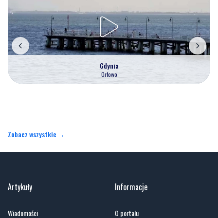
Gdynia
Orłowo
Zobacz wszystkie →
Artykuły
Informacje
Wiadomości
O portalu