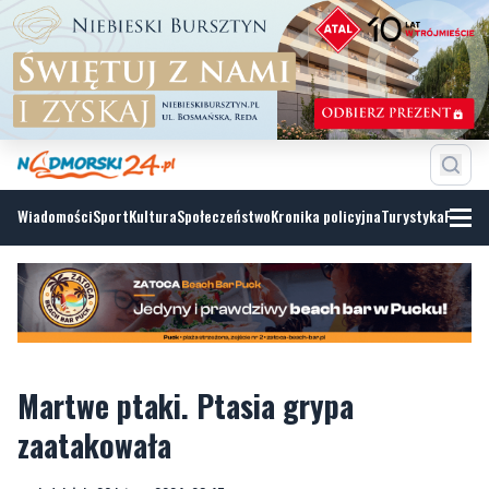
Wiadomości
Sport
Kultura
Społeczeństwo
Kronika policyjna
Turystyka
Fotoga
Martwe ptaki. Ptasia grypa
zaatakowała