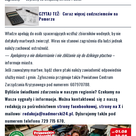
CZYTAJ TEŻ:
Coraz więcej cudzoziemców na
Pomorzu
Władze apelują do osób spacerujących wzdłuż zbiorników wodnych, by nie
dotykały martwych zwierząt. Wirus nie stanowi zagrożenia dla ludzi jednak
należy zachować ostrożność.
—
Apelujemy o nie dokarmianie i nie zbliżanie się do dzikiego ptactwa
–
informuje miasto.
Jeśli zauważymy martwe, bądź chore ptaki należy zawiadomić odpowiednie
służby miast i gmin. Zgłoszenia przyjmuje także Powiatowe Centrum
Zarządzania Kryzysowego pod numerem: 607970788.
Byliście świadkami zdarzenia w naszym regionie? Czekamy na
Wasze sygnały i informacje. Można kontaktować się z naszą
redakcją za pośrednictwem
strony facebookowej
,
strony na X
i
mailowo:
redakcja@nadmorski24.pl
. Dyżurujemy także pod
numerem telefonu 729 715 670.