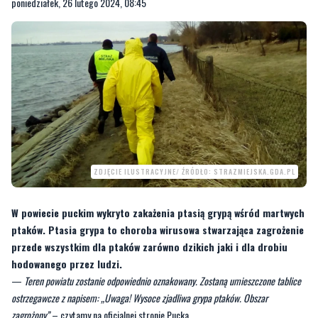
poniedziałek, 26 lutego 2024, 08:45
ZDJĘCIE ILUSTRACYJNE/ ŹRÓDŁO: STRAZMIEJSKA.GDA.PL
W powiecie puckim wykryto zakażenia ptasią grypą wśród martwych
ptaków. Ptasia grypa to choroba wirusowa stwarzająca zagrożenie
przede wszystkim dla ptaków zarówno dzikich jaki i dla drobiu
hodowanego przez ludzi.
—
Teren powiatu zostanie odpowiednio oznakowany. Zostaną umieszczone tablice
ostrzegawcze z napisem: „Uwaga! Wysoce zjadliwa grypa ptaków. Obszar
zagrożony”
– czytamy na oficjalnej stronie Pucka.