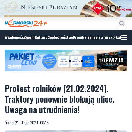
Wiadomości
Sport
Kultura
Społeczeństwo
Kronika policyjna
Turystyka
Fotoga
Protest rolników [21.02.2024].
Traktory ponownie blokują ulice.
Uwaga na utrudnienia!
środa, 21 lutego 2024, 09:15