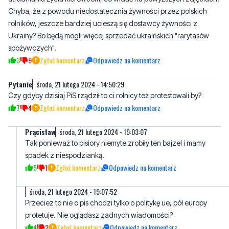
Chyba, że z powodu niedostatecznia żywności przez polskich
rolników, jeszcze bardziej ucieszą się dostawcy żywności z
Ukrainy? Bo będą mogli więcej sprzedać ukraińskich "rarytasów
spożywczych".
3
9
Zgłoś komentarz
Odpowiedz na komentarz
Pytanie
środa, 21 lutego 2024 - 14:50:29
Czy gdyby dzisiaj PiS rządził to ci rolnicy też protestowali by?
7
4
Zgłoś komentarz
Odpowiedz na komentarz
Prącisław
środa, 21 lutego 2024 - 19:03:07
Tak ponieważ to pisiory niemyte zrobiły ten bajzel i mamy
spadek z niespodzianką.
5
1
Zgłoś komentarz
Odpowiedz na komentarz
środa, 21 lutego 2024 - 19:07:52
Przeciez to nie o pis chodzi tylko o politykę ue, pół europy
protetuje. Nie oglądasz zadnych wiadomości?
4
2
Zgłoś komentarz
Odpowiedz na komentarz