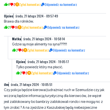
4
2
Zgłoś komentarz
Odpowiedz na komentarz
Ojciec
środa, 21 lutego 2024 - 09:57:49
Brawa dla rolników.
21
16
Zgłoś komentarz
Odpowiedz na komentarz
Matka
środa, 21 lutego 2024 - 10:58:14
Gdzie są moje alimenty na syna???!!!!
2
6
Zgłoś komentarz
Odpowiedz na komentarz
Ojciec
środa, 21 lutego 2024 - 19:05:17
Tylko powiedz który ma płacić.
2
2
Zgłoś komentarz
Odpowiedz na komentarz
ilm
środa, 21 lutego 2024 - 10:05:51
Czy policja będzie kierować/udrażniać ruch w Szemudzie czy jak
wczoraj będzie informacją turystyczną dla kierowców, że węzeł
jest zablokowany bo bambrzy zablokowali rondo i nie mogą nic z
tym zrobić ? A na zjeździe z Kaszubskiej będą niebezpieczne