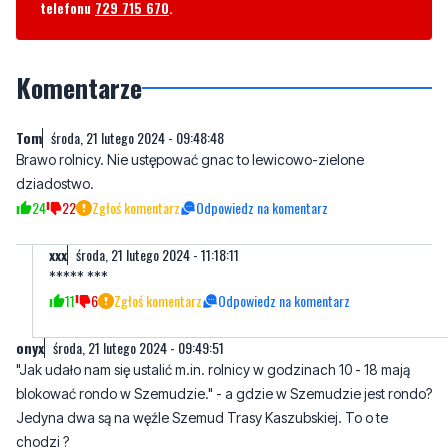
telefonu
729 715 670
.
Komentarze
Tom
środa, 21 lutego 2024 - 09:48:48
Brawo rolnicy. Nie ustępować gnac to lewicowo-zielone
dziadostwo.
24
22
Zgłoś komentarz
Odpowiedz na komentarz
xxx
środa, 21 lutego 2024 - 11:18:11
***** ***
11
6
Zgłoś komentarz
Odpowiedz na komentarz
onyx
środa, 21 lutego 2024 - 09:49:51
"Jak udało nam się ustalić m.in. rolnicy w godzinach 10 - 18 mają
blokować rondo w Szemudzie." - a gdzie w Szemudzie jest rondo?
Jedyna dwa są na węźle Szemud Trasy Kaszubskiej. To o te
chodzi ?