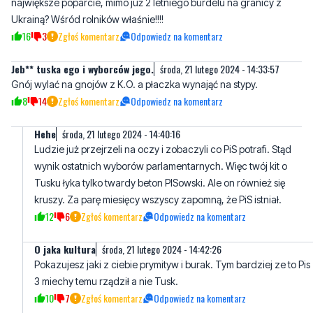
największe poparcie, mimo już 2 letniego burdelu na granicy z
Ukrainą? Wśród rolników właśnie!!!!
16
3
Zgłoś komentarz
Odpowiedz na komentarz
Jeb** tuska ego i wyborców jego.
środa, 21 lutego 2024 - 14:33:57
Gnój wylać na gnojów z K.O. a płaczka wynająć na stypy.
8
14
Zgłoś komentarz
Odpowiedz na komentarz
Hehe
środa, 21 lutego 2024 - 14:40:16
Ludzie już przejrzeli na oczy i zobaczyli co PiS potrafi. Stąd
wynik ostatnich wyborów parlamentarnych. Więc twój kit o
Tusku łyka tylko twardy beton PISowski. Ale on również się
kruszy. Za parę miesięcy wszyscy zapomną, że PiS istniał.
12
6
Zgłoś komentarz
Odpowiedz na komentarz
O jaka kultura
środa, 21 lutego 2024 - 14:42:26
Pokazujesz jaki z ciebie prymityw i burak. Tym bardziej ze to Pis
3 miechy temu rządził a nie Tusk.
10
7
Zgłoś komentarz
Odpowiedz na komentarz