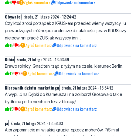
4
6
Zgłoś komentarz
Odpowiedz na komentarz
Obywatel
środa, 21 lutego 2024 - 12:24:42
Czy ktoś zrobi porządek z KRUS-em przecież wiemy wszyscy ilu
prowadzących różne pozarolnicze działalności jest w KRUS czy
nie powinni płacić ZUS jak wszyscy inni .
16
5
Zgłoś komentarz
Odpowiedz na komentarz
Kibic
środa, 21 lutego 2024 - 13:03:49
Brawo rolnicy. Gnać ten rząd z ryżym na czele, kierunek Berlin.
12
26
Zgłoś komentarz
Odpowiedz na komentarz
Kierownik działu marketingu
środa, 21 lutego 2024 - 13:54:12
A wypi..ć na Dębki do Kłameusza i na żoliborz! Głosowało takie
bydło na pis to niech ich teraz blokują!
15
8
Zgłoś komentarz
Odpowiedz na komentarz
ja
środa, 21 lutego 2024 - 13:58:03
A przypomnijcie mi w jakiej grupie, optocz moherów, PiS miał