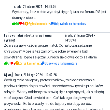
środa, 21 lutego 2024 - 14:58:05
Wystarczy, że z ciebie wydobył się gnój tutaj na forum. PiS jest
dumny z ciebie.
10
6
Zgłoś komentarz
Odpowiedz na komentarz
I znowu jakiś idiot.a uruchamia
środa, 21 lutego 2024 -
syrenę!
14:38:41
Zdarzają się w każdej grupie matoł. Co na to zarządzanie
kryzysowe? Może ja tez zamontuję sobie syrenę na butli
powietrznej i będę załączał. A niech się głowią co to za alarm ..
7
2
Zgłoś komentarz
Odpowiedz na komentarz
Aj waj
środa, 21 lutego 2024 - 14:47:26
Według mnie najlepszy protest rolników, to niedostarczanie
płodów rolnych do przetwórni i sprzedawców tychże produktów
rolnych. Wtedy odbiorcy rozprawią się z rządzącymi, jak nie będą
mieć co jeść. Głód to wielki pan. Coś takiego do głowy mi
przychodzi. Bo te protesty nic do tej pory nie dają, oprócz
utrudniania życia kierowcom, co widać na powyższych zdjęciach.