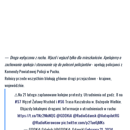
—
Droga wyłączona z ruchu. Wjazd i wyjazd tylko dla mieszkańców. Apelujemy o
zachowanie spokoju i stosowanie się do poleceń policjantów
- apelują policjanci z
Komendy Powiatowej Policji w Pucku.
Rolnicy przede wszystkim blokują główne drogi przejazdowe - krajowe,
wojewódzkie.
⚠️Na 21 lutego zaplanowane kolejne protesty. Utrudnienia od godz. 8 na
#S7
Węzeł Żuławy Wschód i
#S6
Trasa Kaszubska w. Bożepole Wielkie.
Objazdy lokalnymi drogami. Informacje o utrudnieniach w ruchu:
https://t.co/1Nz2NkiNQG
@GDDKiA
@RadioGdansk
@AutopilotRG
@RadioKierowcow
pic.twitter.com/p2Tue6jMKs
— GDDKiA Gdańsk (@GDDKiA_Gdansk)
February 21, 2024