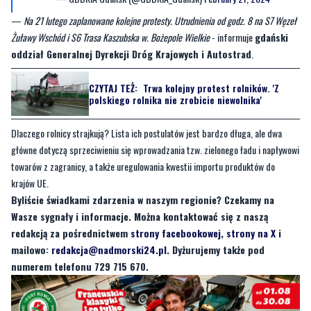
—
Na 21 lutego zaplanowane kolejne protesty. Utrudnienia od godz. 8 na S7 Węzeł
Żuławy Wschód i S6 Trasa Kaszubska w. Bożepole Wielkie
- informuje
gdański
oddział Generalnej Dyrekcji Dróg Krajowych i Autostrad
.
CZYTAJ TEŻ:
Trwa kolejny protest rolników. 'Z
polskiego rolnika nie zrobicie niewolnika'
Dlaczego rolnicy strajkują? Lista ich postulatów jest bardzo długa, ale dwa
główne dotyczą sprzeciwieniu się wprowadzania tzw. zielonego ładu i napływowi
towarów z zagranicy, a także uregulowania kwestii importu produktów do
krajów UE.
Byliście świadkami zdarzenia w naszym regionie? Czekamy na
Wasze sygnały i informacje. Można kontaktować się z naszą
redakcją za pośrednictwem
strony facebookowej
,
strony na X
i
mailowo:
redakcja@nadmorski24.pl
. Dyżurujemy także pod
numerem telefonu 729 715 670.