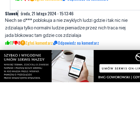
Slawek
środa, 21 lutego 2024 - 15:13:46
Niech se d*** poblokuja a nie zwyklych ludzi gdzie i tak nic nie
zdzialaja tylko normalni ludzie pieniadze przez nich traca niej
jada blokowac tam gdzie cos zdzialaja
11
8
Zgłoś komentarz
Odpowiedz na komentarz
Jan
środa, 21 lutego 2024 - 18:24:13
Niech oddają wszystkie dopłaty jakie mają i wtedy niech rząd
usiądzie do jakichkolwiek rozmów.
12
8
Zgłoś komentarz
Odpowiedz na komentarz
Hehe
środa, 21 lutego 2024 - 20:25:39
Ty rzecznikiem rządu jesteś?
0
0
Zgłoś komentarz
Odpowiedz na komentarz
Marek Babarowski
środa, 21 lutego 2024 - 18:51:30
Ktoś kojarzy, jakie postulaty maja strajkujący myśliwi? ????
Ograniczenie prędkości dla biegających saren? Za dzikie dziki?