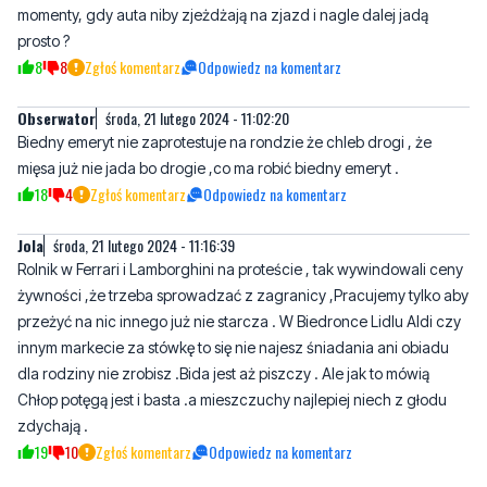
momenty, gdy auta niby zjeżdżają na zjazd i nagle dalej jadą
prosto ?
8
8
Zgłoś komentarz
Odpowiedz na komentarz
Obserwator
środa, 21 lutego 2024 - 11:02:20
Biedny emeryt nie zaprotestuje na rondzie że chleb drogi , że
mięsa już nie jada bo drogie ,co ma robić biedny emeryt .
18
4
Zgłoś komentarz
Odpowiedz na komentarz
Jola
środa, 21 lutego 2024 - 11:16:39
Rolnik w Ferrari i Lamborghini na proteście , tak wywindowali ceny
żywności ,że trzeba sprowadzać z zagranicy ,Pracujemy tylko aby
przeżyć na nic innego już nie starcza . W Biedronce Lidlu Aldi czy
innym markecie za stówkę to się nie najesz śniadania ani obiadu
dla rodziny nie zrobisz .Bida jest aż piszczy . Ale jak to mówią
Chłop potęgą jest i basta .a mieszczuchy najlepiej niech z głodu
zdychają .
19
10
Zgłoś komentarz
Odpowiedz na komentarz