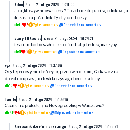
Kibic
środa, 21 lutego 2024 - 13:11:00
Jola ,kto wywindował ceny ? To zobacz ile płaci się rolnikowi ,a
ile zarabia pośrednik.Ty chyba od pizzy.
11
5
Zgłoś komentarz
Odpowiedz na komentarz
stary LOKowiec
środa, 21 lutego 2024 - 19:24:21
ferari lub lambo szału nie robi fend lub john to są maszyny
0
0
Zgłoś komentarz
Odpowiedz na komentarz
xyz
środa, 21 lutego 2024 - 11:37:06
Oby te protesty nie obróciły się przeciw rolnikom , Ciekawe z ilu
dopłat do upraw ,hodowli korzystają obecnie Rolnicy
17
8
Zgłoś komentarz
Odpowiedz na komentarz
Tworki
środa, 21 lutego 2024 - 12:06:16
Czemu nie protestują na Nowogrodzkiej w Warszawie?
24
5
Zgłoś komentarz
Odpowiedz na komentarz
Kierownik działu marketingu
środa, 21 lutego 2024 - 12:53:31