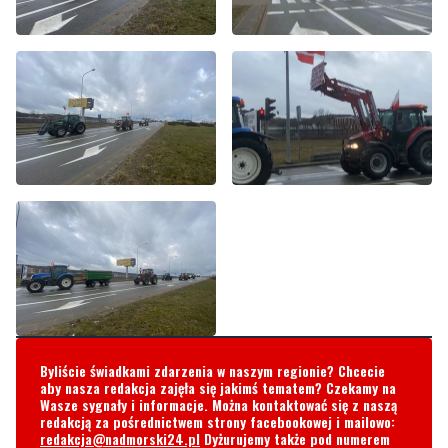
Byliście świadkami zdarzenia w naszym regionie? Chcecie
aby nasza redakcja zajęła się jakimś tematem? Czekamy na
Wasze sygnały i informacje. Można kontaktować się z naszą
redakcją za pośrednictwem strony facebookowej i mailowo:
redakcja@nadmorski24.pl
Dyżurujemy także pod numerem