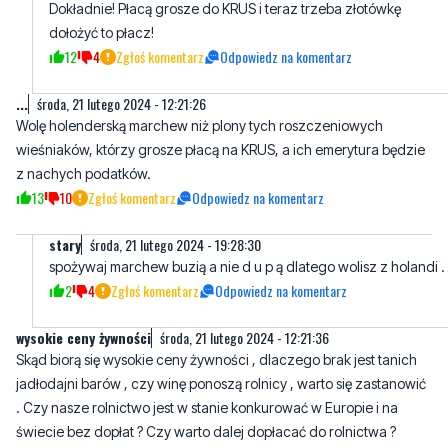
Dokładnie! Płacą grosze do KRUS i teraz trzeba złotówkę
dołożyć to płacz!
12
4
Zgłoś komentarz
Odpowiedz na komentarz
...
środa, 21 lutego 2024 - 12:21:26
Wolę holenderską marchew niż plony tych roszczeniowych
wieśniaków, którzy grosze płacą na KRUS, a ich emerytura będzie
z nachych podatków.
13
10
Zgłoś komentarz
Odpowiedz na komentarz
stary
środa, 21 lutego 2024 - 19:28:30
spożywaj marchew buzią a nie d u p ą dlatego wolisz z holandi .
2
4
Zgłoś komentarz
Odpowiedz na komentarz
wysokie ceny żywności
środa, 21 lutego 2024 - 12:21:36
Skąd biorą się wysokie ceny żywności , dlaczego brak jest tanich
jadłodajni barów , czy winę ponoszą rolnicy , warto się zastanowić
. Czy nasze rolnictwo jest w stanie konkurować w Europie i na
świecie bez dopłat ? Czy warto dalej dopłacać do rolnictwa ?