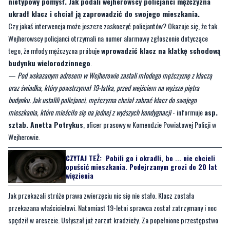
Wejherowscy policjanci otrzymali na numer alarmowy zgłoszenie dotyczące
tego, że młody mężczyzna próbuje
wprowadzić klacz na klatkę schodową
budynku wielorodzinnego
.
—
Pod wskazanym adresem w Wejherowie zastali młodego mężczyznę z klaczą
oraz świadka, który powstrzymał 19-latka, przed wejściem na wyższe piętra
budynku. Jak ustalili policjanci, mężczyzna chciał zabrać klacz do swojego
mieszkania, które mieściło się na jednej z wyższych kondygnacji
- informuje
asp.
sztab. Anetta Potrykus
, oficer prasowy w Komendzie Powiatowej Policji w
Wejherowie.
CZYTAJ TEŻ:
Pobili go i okradli, bo ... nie chcieli
opuścić mieszkania. Podejrzanym grozi do 20 lat
więzienia
Jak przekazali stróże prawa zwierzęciu nic się nie stało. Klacz została
przekazana właścicielowi. Natomiast 19-letni sprawca został zatrzymany i noc
spędził w areszcie. Usłyszał już zarzut kradzieży. Za popełnione przestępstwo
grozi kara pozbawienia wolności od 3 miesięcy do 5 lat.
Byliście świadkami zdarzenia w naszym regionie? Czekamy na
Wasze sygnały i informacje. Można kontaktować się z naszą