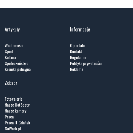
Artykuły
Informacje
Wiadomości
O portalu
Sport
Kontakt
Kultura
Regulamin
Społeczeństwo
Polityka prywatności
Kronika policyjna
Reklama
Zobacz
Fotogalerie
Nasze HotSpoty
Nasze kamery
Praca
Praca IT Gdańsk
GoWork.pl
Dodaj ofertę pracy
Nadmorski24.pl - portal informacyjny z Małego Trójmiasta Kaszubskiego. Twoja
codzienna dawka najnowszych wiadomości z najbliższej okolicy. Informacje