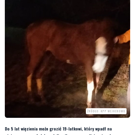
ŹRÓDŁO: KPP WEJHEROWO
Do 5 lat więzienia może grozić 19-latkowi, który wpadł na
nietypowy pomysł. Jak podali wejherowscy policjanci mężczyzna
ukradł klacz i chciał ją zaprowadzić do swojego mieszkania.
Czy jakaś interwencja może jeszcze zaskoczyć policjantów? Okazuje się, że tak.