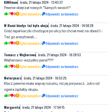
W Rumi kiedys też była akcja
środa, 21 lutego 2024 - 14:58:28
Gość łapał kaczki chodzące po ulicy bo chciał mieć na obiad (-:
Też go aresztowali...
4
0
Zgłoś komentarz
Odpowiedz na komentarz
Tomasz z Wejherowa
środa, 21 lutego 2024 - 16:28:53
Wejherowo i wszystko jasne????
2
5
Zgłoś komentarz
Odpowiedz na komentarz
Weterynarz
środa, 21 lutego 2024 - 16:53:25
Klacz pewnie miała więcej rozumu, niż jej porywacz. Jutro od
ogiera żądałby okupu.
4
0
Zgłoś komentarz
Odpowiedz na komentarz
Margarete
środa, 21 lutego 2024 - 17:54:15
Polecam porywaczowi skonsultowac sie z psychiatra - sprawa
bardzo pilna
7
1
Zgłoś komentarz
Odpowiedz na komentarz