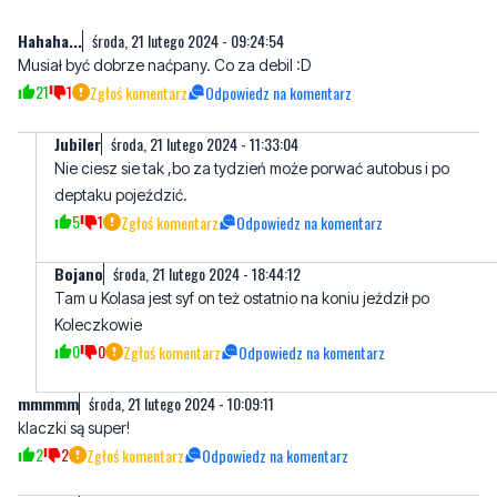
21
1
Zgłoś komentarz
Odpowiedz na komentarz
Jubiler
środa, 21 lutego 2024 - 11:33:04
Nie ciesz sie tak ,bo za tydzień może porwać autobus i po
deptaku pojeździć.
5
1
Zgłoś komentarz
Odpowiedz na komentarz
Bojano
środa, 21 lutego 2024 - 18:44:12
Tam u Kolasa jest syf on też ostatnio na koniu jeździł po
Koleczkowie
0
0
Zgłoś komentarz
Odpowiedz na komentarz
mmmmm
środa, 21 lutego 2024 - 10:09:11
klaczki są super!
2
2
Zgłoś komentarz
Odpowiedz na komentarz
KINOman
środa, 21 lutego 2024 - 13:43:37
Pewnie obejrzał nowych "Samych swoich"!
7
0
Zgłoś komentarz
Odpowiedz na komentarz