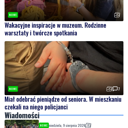
Wakacyjne inspiracje w muzeum. Rodzinne
warsztaty i twórcze spotkania
7
NOWE
Miał odebrać pieniądze od seniora. W mieszkaniu
czekali na niego policjanci
Wiadomości
niedziela, 9 sierpnia 2026
NOWE
Tu można znaleźć prawdziwe perełki. Pchli
targ cieszy się zainteresowaniem