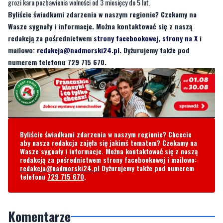
redakcją za pośrednictwem
strony facebookowej
,
strony na X
i
mailowo:
redakcja@nadmorski24.pl
. Dyżurujemy także pod
numerem telefonu 729 715 670.
Byliście świadkami zdarzenia w naszym regionie? Chcecie
aby nasza redakcja zajęła się jakimś tematem? Czekamy na
Wasze sygnały i informacje. Można kontaktować się z naszą
redakcją za pośrednictwem strony facebookowej i mailowo:
redakcja@nadmorski24.pl
Dyżurujemy także pod numerem
telefonu
729 715 670
.
Komentarze
Hahaha...
środa, 21 lutego 2024 - 09:24:54
Musiał być dobrze naćpany. Co za debil :D