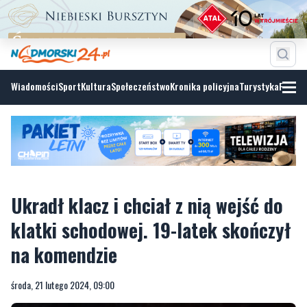
Wiadomości
Sport
Kultura
Społeczeństwo
Kronika policyjna
Turystyka
Fotoga
Ukradł klacz i chciał z nią wejść do
klatki schodowej. 19-latek skończył
na komendzie
środa, 21 lutego 2024, 09:00