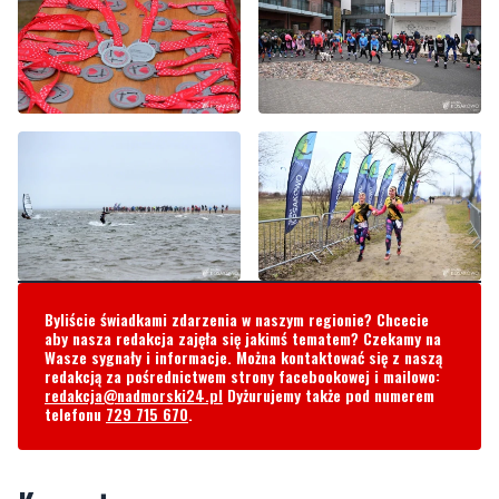
Byliście świadkami zdarzenia w naszym regionie? Chcecie
aby nasza redakcja zajęła się jakimś tematem? Czekamy na
Wasze sygnały i informacje. Można kontaktować się z naszą
redakcją za pośrednictwem strony facebookowej i mailowo:
redakcja@nadmorski24.pl
Dyżurujemy także pod numerem
telefonu
729 715 670
.
Komentarze
Jan kowalski
niedziela, 18 lutego 2024 - 19:00:47