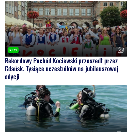
NOWE
Rekordowy Pochód Kociewski przeszedł przez
Gdańsk. Tysiące uczestników na jubileuszowej
edycji
2
Więcej wraków dostępnych dla nurków. Urząd
Morski rozszerzył listę podwodnych atrakcji