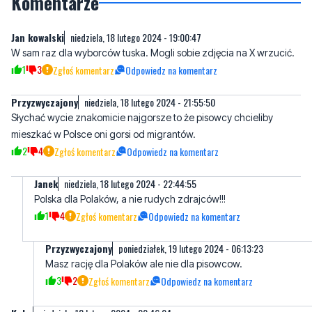
W sam raz dla wyborców tuska. Mogli sobie zdjęcia na X wrzucić.
1
3
Zgłoś komentarz
Odpowiedz na komentarz
Przyzwyczajony
niedziela, 18 lutego 2024 - 21:55:50
Słychać wycie znakomicie najgorsze to że pisowcy chcieliby
mieszkać w Polsce oni gorsi od migrantów.
2
4
Zgłoś komentarz
Odpowiedz na komentarz
Janek
niedziela, 18 lutego 2024 - 22:44:55
Polska dla Polaków, a nie rudych zdrajców!!!
1
4
Zgłoś komentarz
Odpowiedz na komentarz
Przyzwyczajony
poniedziałek, 19 lutego 2024 - 06:13:23
Masz rację dla Polaków ale nie dla pisowcow.
3
2
Zgłoś komentarz
Odpowiedz na komentarz
Kuba
niedziela, 18 lutego 2024 - 22:46:04
W pomorskim bastionie PO najwięcej złodziei i oszustów na km2 w
Polsce
1
4
Zgłoś komentarz
Odpowiedz na komentarz