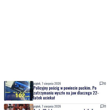
piątek, 7 sierpnia 2026
10
Policyjny pościg w powiecie puckim. Po
zatrzymaniu wyszło na jaw dlaczego 22-
latek uciekał
piątek, 7 sierpnia 2026
11
Tusk: "Polska ma nowego zawodnika".
Premier spotkał się z amerykańskim
aktorem