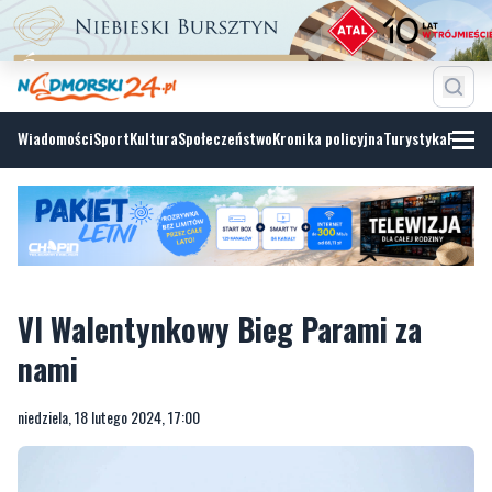
Wiadomości
Sport
Kultura
Społeczeństwo
Kronika policyjna
Turystyka
Fotoga
VI Walentynkowy Bieg Parami za
nami
niedziela, 18 lutego 2024, 17:00