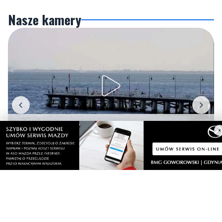
Gdynia
Orłowo
×
Zobacz wszystkie →
Artykuły
Informacje