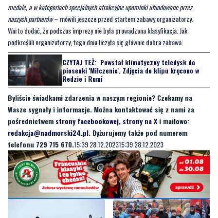
podkreślili organizatorzy, tego dnia liczyła się głównie dobra zabawa.
CZYTAJ TEŻ:
Powstał klimatyczny teledysk do
piosenki 'Milczenie'. Zdjęcia do klipu kręcono w
Redzie i Rumi
Byliście świadkami zdarzenia w naszym regionie? Czekamy na
Wasze sygnały i informacje. Można kontaktować się z nami za
pośrednictwem
strony facebookowej
,
strony na X
i mailowo:
redakcja@nadmorski24.pl
. Dyżurujemy także pod numerem
telefonu 729 715 670.
15:39 28.12.202315:39 28.12.2023