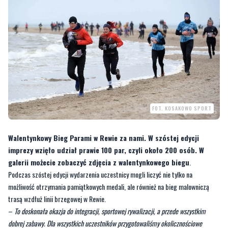
FOT. KOSAKOWO SPORT
Walentynkowy Bieg Parami w Rewie za nami. W szóstej edycji
imprezy wzięło udział prawie 100 par, czyli około 200 osób. W
galerii możecie zobaczyć zdjęcia z walentynkowego biegu
.
Podczas szóstej edycji wydarzenia uczestnicy mogli liczyć nie tylko na
możliwość otrzymania pamiątkowych medali, ale również na bieg malowniczą
trasą wzdłuż linii brzegowej w Rewie.
–
To doskonała okazja do integracji, sportowej rywalizacji, a przede wszystkim
dobrej zabawy. Dla wszystkich uczestników przygotowaliśmy okolicznościowe
medale, a w kategoriach specjalnych atrakcyjne upominki ufundowane przez
naszych partnerów
– mówili jeszcze przed startem zabawy organizatorzy.
Warto dodać, że podczas imprezy nie była prowadzona klasyfikacja. Jak