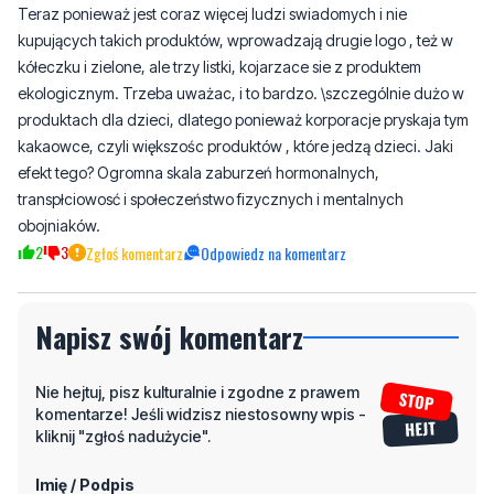
substancją chemiczną, któa zaburza gospodarke hormonalną u
zwierząt i ludzi. (Atrozyna w diświadczeniu zmieniła płeć żabie) ,
śą oznaczane ( o ironio) zieloną żabka jako rain forest alliance.
Teraz ponieważ jest coraz więcej ludzi swiadomych i nie
kupujących takich produktów, wprowadzają drugie logo , też w
kółeczku i zielone, ale trzy listki, kojarzace sie z produktem
ekologicznym. Trzeba uważac, i to bardzo. \szczególnie dużo w
produktach dla dzieci, dlatego ponieważ korporacje pryskaja tym
kakaowce, czyli większośc produktów , które jedzą dzieci. Jaki
efekt tego? Ogromna skala zaburzeń hormonalnych,
transpłciowosć i społeczeństwo fizycznych i mentalnych
obojniaków.
2
3
Zgłoś komentarz
Odpowiedz na komentarz
Napisz swój komentarz
Nie hejtuj, pisz kulturalnie i zgodne z prawem