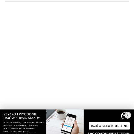
Łosie coraz częściej pojawiają się na
Półwyspie Helskim. Burmistrz chce nowych
znaków drogowych
×