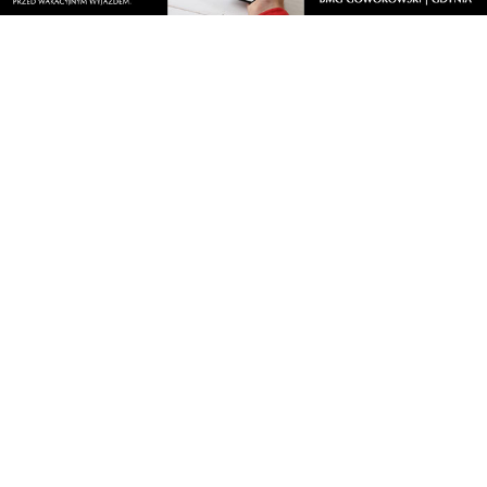
Nasze kamery
Gdynia
Orłowo