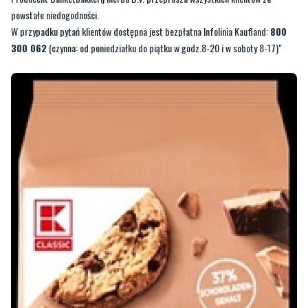
także bez okazywania paragonu, otrzymując zwrot pieniędzy
za
zakup.
Producent Banketbakkerij Merba B.V. przeprasza wszystkich klientów za
powstałe niedogodności.
W przypadku pytań klientów dostępna jest bezpłatna Infolinia Kaufland:
800
300 062
(czynna: od poniedziałku do piątku w godz.8-20 i w soboty 8-17)"