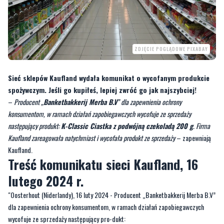
ZDJĘCIE POGLĄDOWE PIXABAY
Sieć sklepów Kaufland wydała komunikat o wycofanym produkcie
spożywczym. Jeśli go kupiłeś, lepiej zwróć go jak najszybciej!
–
Producent „
Banketbakkerij Merba B.V
” dla zapewnienia ochrony
konsumentom, w ramach działań zapobiegawczych wycofuje ze sprzedaży
następujący produkt:
K-Classic Ciastka z podwójną czekoladą 200 g
. Firma
Kaufland zareagowała natychmiast i wycofała produkt ze sprzedaży
– zapewniają
Kaufland.
Treść komunikatu sieci Kaufland, 16
lutego 2024 r.