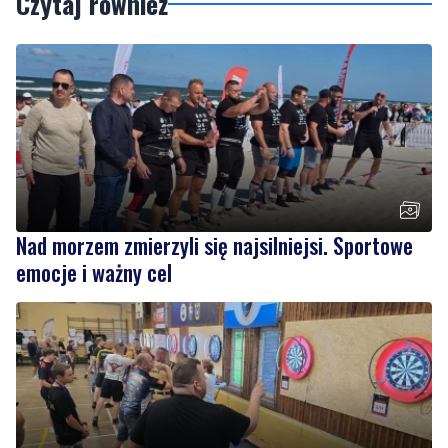
Podziel się tym artkułem z innymi:
Czytaj również
Nad morzem zmierzyli się najsilniejsi. Sportowe
emocje i ważny cel