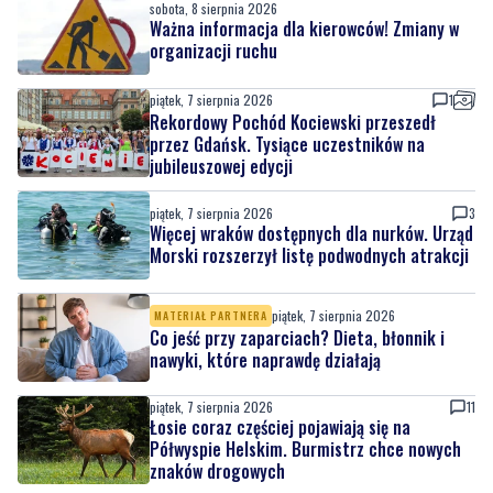
Ochrona przyrody w praktyce. Uczestnicy
usuwali inwazyjne rośliny
sobota, 8 sierpnia 2026
Ważna informacja dla kierowców! Zmiany w
organizacji ruchu
piątek, 7 sierpnia 2026
1
Rekordowy Pochód Kociewski przeszedł
przez Gdańsk. Tysiące uczestników na
jubileuszowej edycji
piątek, 7 sierpnia 2026
3
Więcej wraków dostępnych dla nurków. Urząd
Morski rozszerzył listę podwodnych atrakcji
piątek, 7 sierpnia 2026
MATERIAŁ PARTNERA
Co jeść przy zaparciach? Dieta, błonnik i
nawyki, które naprawdę działają
piątek, 7 sierpnia 2026
11