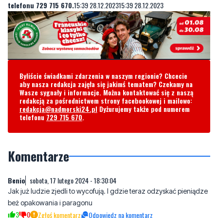
Wasze sygnały i informacje. Można kontaktować się z nami za
pośrednictwem
strony facebookowej
,
strony na X
i mailowo:
redakcja@nadmorski24.pl
. Dyżurujemy także pod numerem
telefonu 729 715 670.
15:39 28.12.202315:39 28.12.2023
Byliście świadkami zdarzenia w naszym regionie? Chcecie
aby nasza redakcja zajęła się jakimś tematem? Czekamy na
Wasze sygnały i informacje. Można kontaktować się z naszą
redakcją za pośrednictwem strony facebookowej i mailowo:
redakcja@nadmorski24.pl
Dyżurujemy także pod numerem
telefonu
729 715 670
.
Komentarze
Benio
sobota, 17 lutego 2024 - 18:30:04