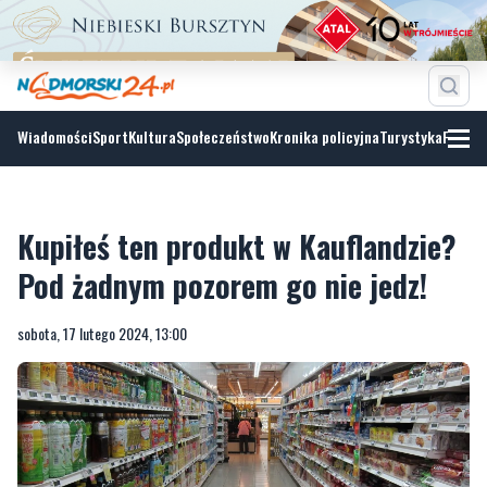
Wiadomości
Sport
Kultura
Społeczeństwo
Kronika policyjna
Turystyka
Fotoga
Kupiłeś ten produkt w Kauflandzie?
Pod żadnym pozorem go nie jedz!
sobota, 17 lutego 2024, 13:00