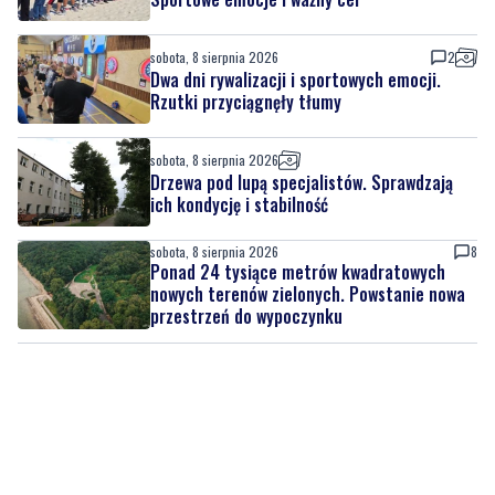
sobota, 8 sierpnia 2026
Nad morzem zmierzyli się najsilniejsi.
Sportowe emocje i ważny cel
sobota, 8 sierpnia 2026
2
Dwa dni rywalizacji i sportowych emocji.
Rzutki przyciągnęły tłumy
sobota, 8 sierpnia 2026
Drzewa pod lupą specjalistów. Sprawdzają
ich kondycję i stabilność
sobota, 8 sierpnia 2026
8
Ponad 24 tysiące metrów kwadratowych
nowych terenów zielonych. Powstanie nowa
przestrzeń do wypoczynku