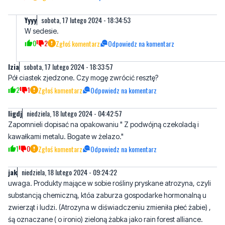
Jak już ludzie zjedli to wycofują. I gdzie teraz odzyskać pieniądze
beż opakowania i paragonu
3
0
Zgłoś komentarz
Odpowiedz na komentarz
Yyyy
sobota, 17 lutego 2024 - 18:34:53
W sedesie.
0
2
Zgłoś komentarz
Odpowiedz na komentarz
Izia
sobota, 17 lutego 2024 - 18:33:57
Pół ciastek zjedzone. Czy mogę zwrócić resztę?
2
1
Zgłoś komentarz
Odpowiedz na komentarz
Iigdj
niedziela, 18 lutego 2024 - 04:42:57
Zapomnieli dopisać na opakowaniu " Z podwójną czekoladą i
kawałkami metalu. Bogate w żelazo."
1
0
Zgłoś komentarz
Odpowiedz na komentarz
jak
niedziela, 18 lutego 2024 - 09:24:22
uwaga. Produkty mające w sobie rośliny pryskane atrozyna, czyli