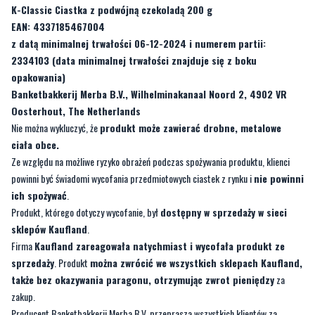
"Oosterhout (Niderlandy), 16 luty 2024 - Producent „Banketbakkerij Merba B.V”
dla zapewnienia ochrony konsumentom, w ramach działań zapobiegawczych
wycofuje ze sprzedaży następujący pro-dukt:
K-Classic Ciastka z podwójną czekoladą 200 g
EAN: 4337185467004
z datą minimalnej trwałości 06-12-2024 i numerem partii:
2334103 (data minimalnej trwałości znajduje się z boku
opakowania)
Banketbakkerij Merba B.V., Wilhelminakanaal Noord 2, 4902 VR
Oosterhout, The Netherlands
Nie można wykluczyć, że
produkt może zawierać drobne, metalowe
ciała obce.
Ze względu na możliwe ryzyko obrażeń podczas spożywania produktu, klienci
powinni być świadomi wycofania przedmiotowych ciastek z rynku i
nie powinni
ich spożywać
.
Produkt, którego dotyczy wycofanie, był
dostępny w sprzedaży w sieci
sklepów Kaufland
.
Firma
Kaufland zareagowała natychmiast i wycofała produkt ze
sprzedaży
. Produkt
można zwrócić we wszystkich sklepach Kaufland,