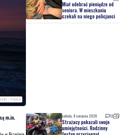
DOWE / PEXELS
sobota, 8 sierpnia 2026
12
są m.in.
Strażacy pokazali swoje
umiejętności. Rodzinny
festyn przyciągnął
ażę w Brzeźnie
mieszkańców oraz gości
sobota, 8 sierpnia 2026
Regionalne smaki, uśmiechu
. Podczas
i dobra zabawa. Za nami
wy Komendy
Dzień Kaszubskiego Ogórka
sobota, 8 sierpnia 2026
7
Nad morzem zmierzyli się
najsilniejsi. Sportowe
emocje i ważny cel