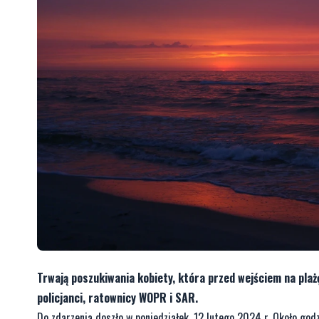
Trwają poszukiwania kobiety, która przed wejściem na plażę
policjanci, ratownicy WOPR i SAR.
Do zdarzenia doszło w poniedziałek, 12 lutego 2024 r. Około godz.
pozostawiono ubrania i rzeczy osobiste, m. in.
płaszcz kobiecy,
–
Po otrzymaniu takiego zgłoszenia rozpoczęły się poszukiwania o
wczorajszych działań nikogo nie znaleziono. Dziś od godz. 7 rano 
Miejskiej Policji w Gdańsku
Czytaj też:
Zaginęła 46-letnia kobieta. Trwają jej poszukiwania
CZYTAJ TEŻ:
Ważne zmiany dla kierowców. Od 1 