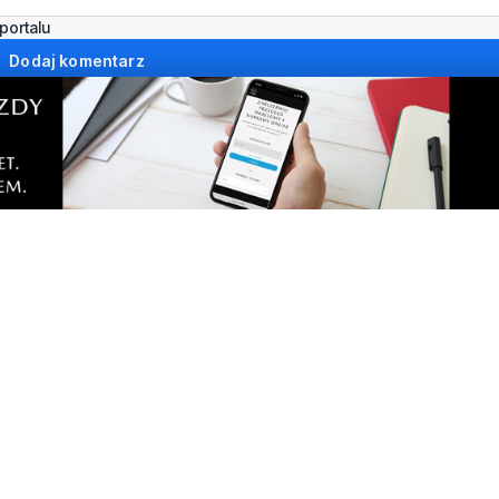
e inspiracje w muzeum.
Miał odebrać pieniądze od
warsztaty i twórcze
W mieszkaniu czekali na 
a
policjanci