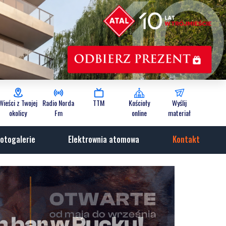
Wieści z Twojej
Radio Norda
TTM
Kościoły
Wyślij
okolicy
Fm
online
materiał
otogalerie
Elektrownia atomowa
Kontakt
ania
Wiadomości
niedziela, 9 sierpnia 2026
NOWE
Tu można znaleźć prawdziwe