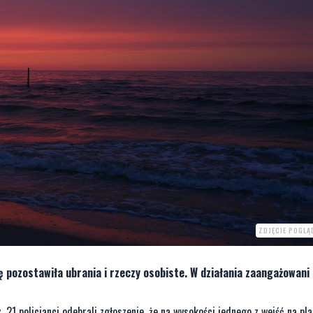
ZDJĘCIE POGLĄ
 pozostawiła ubrania i rzeczy osobiste. W działania zaangażowani 
 21 policjanci odebrali zgłoszenie, że na wysokości jednego z wejść na pl
 buty i klucze od samochodu
.
soby. W działania zaangażowani byli policjanci oraz ratownicy z WOPR i SAR
wznowiono poszukiwania
– mówi podinsp.
Magdalena Ciska
, oficer praso
stycznia zmieniają się zasady rejestracji pojazdów