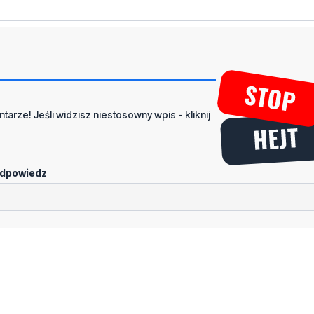
dpowiedz
portalu
Dodaj komentarz