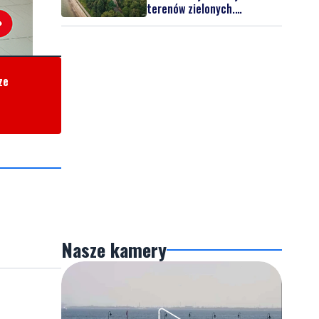
Nasze kamery
Gdynia
Orłowo
Zobacz wszystkie →