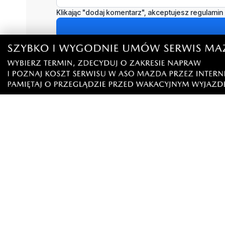
Podziel się tym artkułem z innymi:
Czytaj również
NOWE
NOWE
Tu można znaleźć prawdziwe
Wakacyjn
perełki. Pchli targ cieszy się
Rodzinne 
zainteresowaniem
spotkani