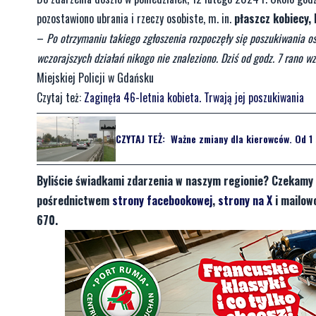
Byliście świadkami zdarzenia w naszym regionie? Czekamy 
pośrednictwem
strony facebookowej
,
strony na X
i mailow
670.
Byliście świadkami zdarzenia w naszym regionie? Chce
sygnały i informacje. Można kontaktować się z naszą r
redakcja@nadmorski24.pl
Dyżurujemy także pod nume