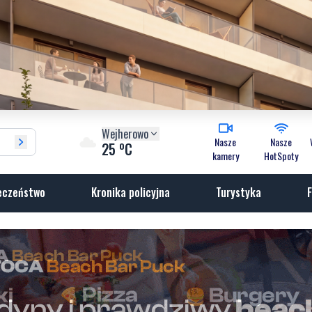
Wejherowo
Nasze
Nasze
o
25
C
kamery
HotSpoty
eczeństwo
Kronika policyjna
Turystyka
F
zy na plaży. Trwają poszukiw