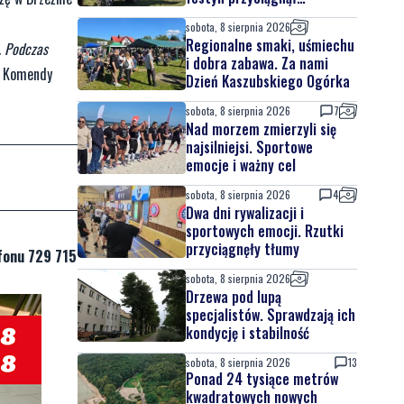
sobota, 8 sierpnia 2026
4
Dwa dni rywalizacji i
sportowych emocji. Rzutki
przyciągnęły tłumy
fonu 729 715
sobota, 8 sierpnia 2026
Drzewa pod lupą
specjalistów. Sprawdzają ich
kondycję i stabilność
sobota, 8 sierpnia 2026
13
Ponad 24 tysiące metrów
kwadratowych nowych
terenów zielonych.
Powstanie nowa przestrzeń
do wypoczynku
ze