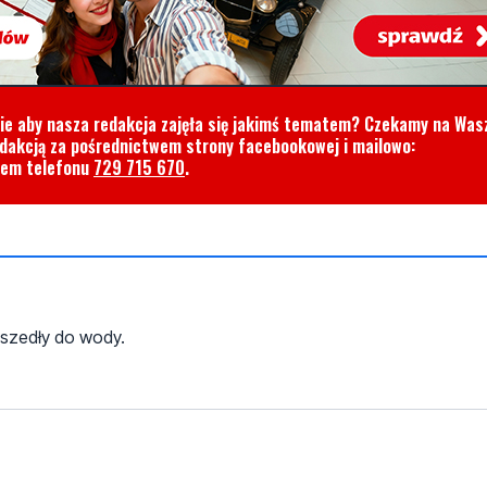
wszedły do wody.
tarze! Jeśli widzisz niestosowny wpis - kliknij