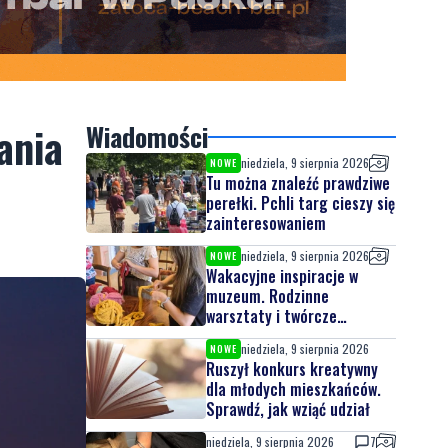
perełki. Pchli targ cieszy się
zainteresowaniem
niedziela, 9 sierpnia 2026
NOWE
Wakacyjne inspiracje w
muzeum. Rodzinne
warsztaty i twórcze
spotkania
niedziela, 9 sierpnia 2026
NOWE
Ruszył konkurs kreatywny
dla młodych mieszkańców.
Sprawdź, jak wziąć udział
niedziela, 9 sierpnia 2026
7
Miał odebrać pieniądze od
seniora. W mieszkaniu
czekali na niego policjanci