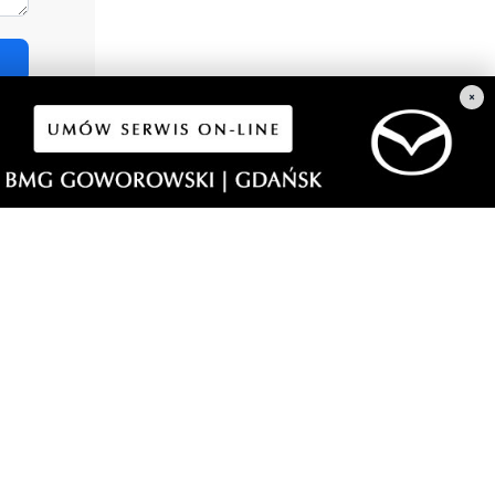
×
7
 seniora.
niego