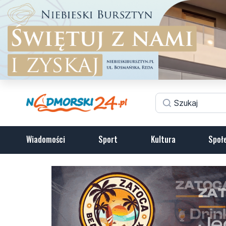
Wiadomości
Sport
Kultura
Społ
Zostawiła ubrania i rzec
kobiety