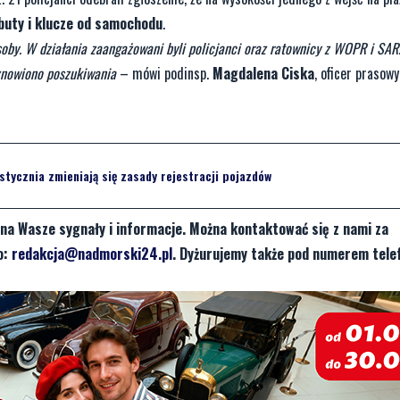
na Wasze sygnały i informacje. Można kontaktować się z nami za
o:
redakcja@nadmorski24.pl
. Dyżurujemy także pod numerem tele
cie aby nasza redakcja zajęła się jakimś tematem? Czekamy na Was
edakcją za pośrednictwem strony facebookowej i mailowo:
rem telefonu
729 715 670
.