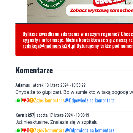
Komentarze
Adamus
wtorek, 13 lutego 2024 - 10:53:22
Chyba że to głupi żart. Bo w sumie kto w taką pogodę 
1
3
Zgłoś komentarz
Odpowiedz na komentarz
Kornick57
sobota, 17 lutego 2024 - 10:03:19
Już nieaktualne. Znalazła się w szpitalu.
1
0
Zgłoś komentarz
Odpowiedz na komentarz
Napisz swój komentarz
Nie hejtuj, pisz kulturalnie i zgodne z prawem komen
"zgłoś nadużycie".