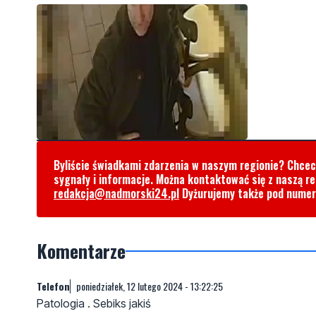
Byliście świadkami zdarzenia w naszym regionie? Chce
sygnały i informacje. Można kontaktować się z naszą r
redakcja@nadmorski24.pl
Dyżurujemy także pod nume
Komentarze
Telefon
poniedziałek, 12 lutego 2024 - 13:22:25
Patologia . Sebiks jakiś