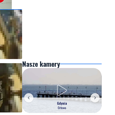
Nasze kamery
Gdynia
Orłowo