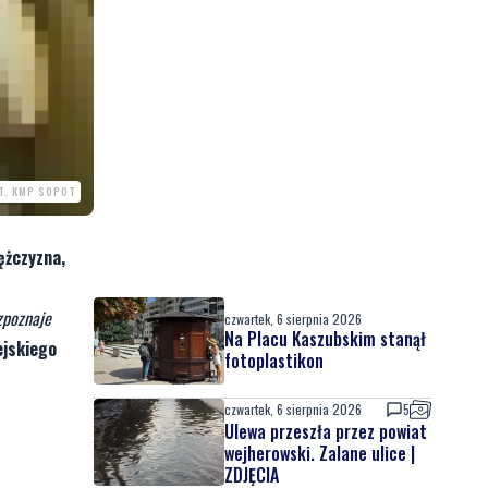
T. KMP SOPOT
ężczyzna,
zpoznaje
czwartek, 6 sierpnia 2026
Na Placu Kaszubskim stanął
jskiego
fotoplastikon
czwartek, 6 sierpnia 2026
5
Ulewa przeszła przez powiat
wejherowski. Zalane ulice |
ZDJĘCIA