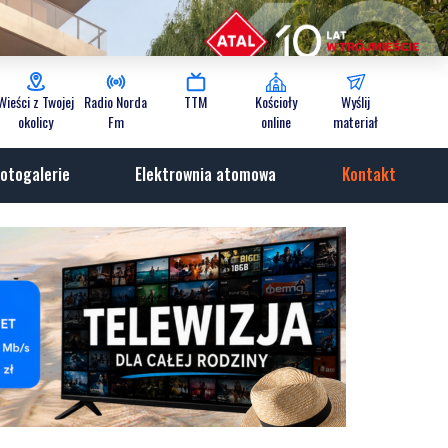
Wieści z Twojej
Radio Norda
TTM
Kościoły
Wyślij
okolicy
Fm
online
materiał
otogalerie
Elektrownia atomowa
Kontakt