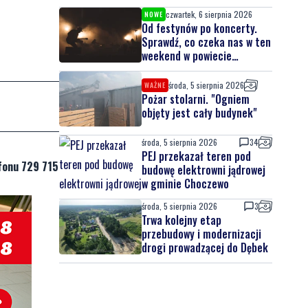
czwartek, 6 sierpnia 2026
NOWE
Od festynów po koncerty.
Sprawdź, co czeka nas w ten
weekend w powiecie
lęborskim
środa, 5 sierpnia 2026
WAŻNE
Pożar stolarni. "Ogniem
objęty jest cały budynek"
środa, 5 sierpnia 2026
34
PEJ przekazał teren pod
fonu 729 715
budowę elektrowni jądrowej
w gminie Choczewo
środa, 5 sierpnia 2026
3
Trwa kolejny etap
przebudowy i modernizacji
drogi prowadzącej do Dębek