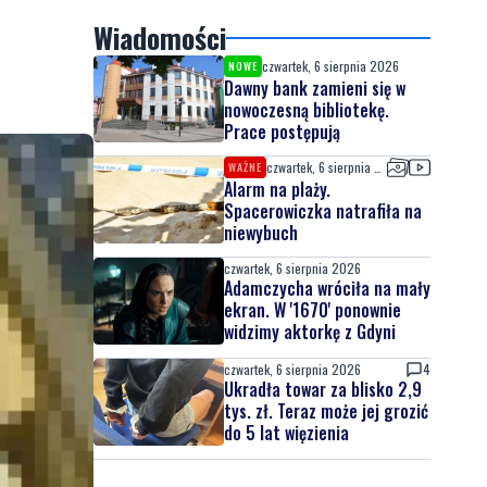
Wiadomości
czwartek, 6 sierpnia 2026
NOWE
Dawny bank zamieni się w
nowoczesną bibliotekę.
Prace postępują
czwartek, 6 sierpnia 2026
WAŻNE
Alarm na plaży.
Spacerowiczka natrafiła na
niewybuch
czwartek, 6 sierpnia 2026
Adamczycha wróciła na mały
ekran. W '1670' ponownie
widzimy aktorkę z Gdyni
czwartek, 6 sierpnia 2026
4
Ukradła towar za blisko 2,9
tys. zł. Teraz może jej grozić
do 5 lat więzienia