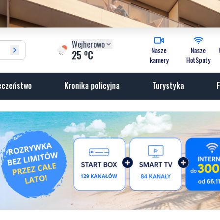
Wejherowo
Nasze
Nasze
o
25
C
kamery
HotSpoty
eczeństwo
Kronika policyjna
Turystyka
F