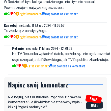
W Redzie też była kolizja kradzionego i nic i tym nie napisali.
Pewnie znajomi najwyższego szczebla.
3
0
Zgłoś komentarz
Odpowiedz na komentarz
Kaszeba
niedziela, 11 lutego 2024 - 11:08:52
To złodziej z bandy ryżego.
2
2
Zgłoś komentarz
Odpowiedz na komentarz
Pytanie
niedziela, 11 lutego 2024 - 12:28:33
Na TV Republika wpłaciłeś datek, bo żebrzą. I nie będziesz miał
skąd czerpać jadu PiSowskiego, jak TV Republika zbankrutuje.
1
2
Zgłoś komentarz
Odpowiedz na komentarz
Napisz swój komentarz
Nie hejtuj, pisz kulturalnie i zgodne z prawem
komentarze! Jeśli widzisz niestosowny wpis -
kliknij "zgłoś nadużycie".