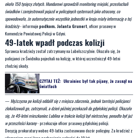
około 150 tysięcy złotych. Mundurowi sprawdzili monitoring miejski, przesłuchali
świadków i zarejestrowali pojazd w policyjnych systemach jako utracony, co
spowodowało, że automatycznie wszystkie jednostki w kraju miały informację o tej
kradzieży
- informuje
podkom. Jolanta Grunert
, oficer prasowy w
Komendzie Powiatowej Policji w Gdyni.
49-latek wpadł podczas kolizji
Sprawca kradzieży został zatrzymany na Lubelszczyźnie. Okazało się, że
policjanci ze Świdnika pojechali na kolizję, w której uczestniczył 49-letni
złodziej skody.
CZYTAJ TEŻ:
Ukrainiec był tak pijany, że zasnął na
światłach
—
Mężczyzna po kolizji oddalił się z miejsca zdarzenia, jednak tamtejsi policjanci
zlokalizowali go, zatrzymali, a dzień później przekazali do gdyńskiej policji. Okazało
się, że 49-letni mieszkaniec Lublina w trakcie kolizji był nietrzeźwy, ponadto był już
w przeszłości karany
- przekazuje oficer prasowy gdyńskiej policji.
Decyzją prokuratury wobec 49-latka zastosowano dozór policyjny. Za kradzież z
włamaniem grozi kara pozbawienia wolności do 10 lat.