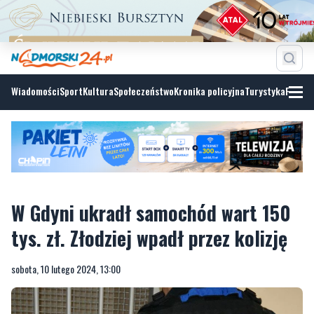
Wiadomości
Sport
Kultura
Społeczeństwo
Kronika policyjna
Turystyka
Fotoga
W Gdyni ukradł samochód wart 150
tys. zł. Złodziej wpadł przez kolizję
sobota, 10 lutego 2024, 13:00