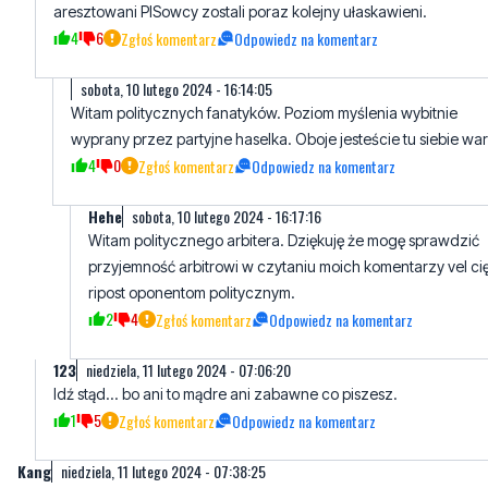
aresztowani PISowcy zostali poraz kolejny ułaskawieni.
4
6
Zgłoś komentarz
Odpowiedz na komentarz
sobota, 10 lutego 2024 - 16:14:05
Witam politycznych fanatyków. Poziom myślenia wybitnie
wyprany przez partyjne haselka. Oboje jesteście tu siebie war
4
0
Zgłoś komentarz
Odpowiedz na komentarz
Hehe
sobota, 10 lutego 2024 - 16:17:16
Witam politycznego arbitera. Dziękuję że mogę sprawdzić
przyjemność arbitrowi w czytaniu moich komentarzy vel ci
ripost oponentom politycznym.
2
4
Zgłoś komentarz
Odpowiedz na komentarz
123
niedziela, 11 lutego 2024 - 07:06:20
Idź stąd... bo ani to mądre ani zabawne co piszesz.
1
5
Zgłoś komentarz
Odpowiedz na komentarz
Kang
niedziela, 11 lutego 2024 - 07:38:25