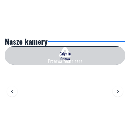
Nasze kamery
Gdynia
Orłowo
Przerwa techniczna