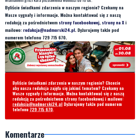
Byliście świadkami zdarzenia w naszym regionie? Czekamy na
Wasze sygnały i informacje. Można kontaktować się z naszą
redakcją za pośrednictwem
strony facebookowej
,
strony na X
i
mailowo:
redakcja@nadmorski24.pl
. Dyżurujemy także pod
numerem telefonu 729 715 670.
Byliście świadkami zdarzenia w naszym regionie? Chcecie
aby nasza redakcja zajęła się jakimś tematem? Czekamy na
Wasze sygnały i informacje. Można kontaktować się z naszą
redakcją za pośrednictwem strony facebookowej i mailowo:
redakcja@nadmorski24.pl
Dyżurujemy także pod numerem
telefonu
729 715 670
.
Komentarze