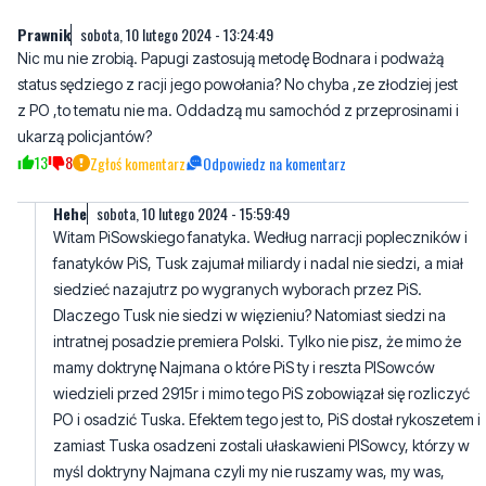
Prawnik
sobota, 10 lutego 2024 - 13:24:49
Nic mu nie zrobią. Papugi zastosują metodę Bodnara i podważą
status sędziego z racji jego powołania? No chyba ,ze złodziej jest
z PO ,to tematu nie ma. Oddadzą mu samochód z przeprosinami i
ukarzą policjantów?
13
8
Zgłoś komentarz
Odpowiedz na komentarz
Hehe
sobota, 10 lutego 2024 - 15:59:49
Witam PiSowskiego fanatyka. Według narracji popleczników i
fanatyków PiS, Tusk zajumał miliardy i nadal nie siedzi, a miał
siedzieć nazajutrz po wygranych wyborach przez PiS.
Dlaczego Tusk nie siedzi w więzieniu? Natomiast siedzi na
intratnej posadzie premiera Polski. Tylko nie pisz, że mimo że
mamy doktrynę Najmana o które PiS ty i reszta PISowców
wiedzieli przed 2915r i mimo tego PiS zobowiązał się rozliczyć
PO i osadzić Tuska. Efektem tego jest to, PiS dostał rykoszetem i
zamiast Tuska osadzeni zostali ułaskawieni PISowcy, którzy w
myśl doktryny Najmana czyli my nie ruszamy was, my was,