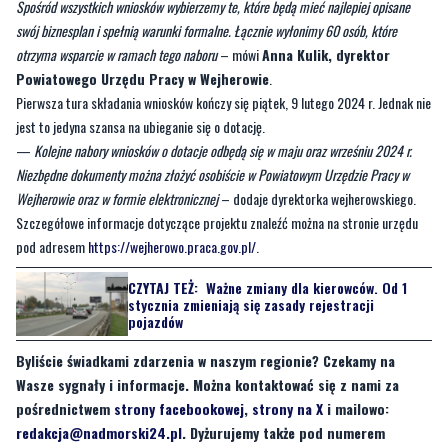
–
Rozpoczęliśmy już nabór wniosków. Od poniedziałku do piątku przyjmujemy
zgłoszenia od osób bezrobotnych zainteresowanych rozpoczęciem działalności
gospodarczej. Kwota, o którą mogą się ubiegać osoby bezrobotne to
25 tys. zł
.
Spośród wszystkich wniosków wybierzemy te, które będą mieć najlepiej opisane
swój biznesplan i spełnią warunki formalne. Łącznie wyłonimy 60 osób, które
otrzyma wsparcie w ramach tego naboru
– mówi
Anna Kulik, dyrektor
Powiatowego Urzędu Pracy w Wejherowie
.
Pierwsza tura składania wniosków kończy się piątek, 9 lutego 2024 r. Jednak nie
jest to jedyna szansa na ubieganie się o dotację.
—
Kolejne nabory wniosków o dotacje odbędą się w maju oraz wrześniu 2024 r.
Niezbędne dokumenty można złożyć osobiście w Powiatowym Urzędzie Pracy w
Wejherowie oraz w formie elektronicznej
– dodaje dyrektorka wejherowskiego.
Szczegółowe informacje dotyczące projektu znaleźć można na stronie urzędu
pod adresem
https://wejherowo.praca.gov.pl/
.
CZYTAJ TEŻ:
Ważne zmiany dla kierowców. Od 1
stycznia zmieniają się zasady rejestracji
pojazdów
Byliście świadkami zdarzenia w naszym regionie? Czekamy na