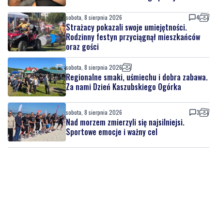
niedziela, 9 sierpnia 2026
NOWE
Miał odebrać pieniądze od seniora. W
mieszkaniu czekali na niego policjanci
sobota, 8 sierpnia 2026
4
Strażacy pokazali swoje umiejętności.
Rodzinny festyn przyciągnął mieszkańców
oraz gości
sobota, 8 sierpnia 2026
Regionalne smaki, uśmiechu i dobra zabawa.
Za nami Dzień Kaszubskiego Ogórka
sobota, 8 sierpnia 2026
3
Nad morzem zmierzyli się najsilniejsi.
Sportowe emocje i ważny cel