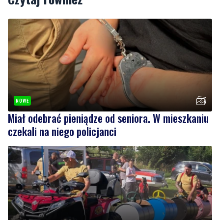
Podziel się tym artkułem z innymi:
Czytaj również
NOWE
Miał odebrać pieniądze od seniora. W mieszkaniu
czekali na niego policjanci