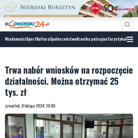
Wiadomości
Sport
Kultura
Społeczeństwo
Kronika policyjna
Turystyka
Fotoga
Trwa nabór wniosków na rozpoczęcie
działalności. Można otrzymać 25
tys. zł
czwartek, 8 lutego 2024, 10:00