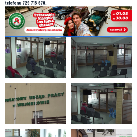
Wasze sygnały i informacje. Można kontaktować się z nami za
pośrednictwem
strony facebookowej
,
strony na X
i mailowo:
redakcja@nadmorski24.pl
. Dyżurujemy także pod numerem
telefonu 729 715 670.