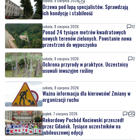
Dwa dni rywalizacji i sportowych emocji.
Rzutki przyciągnęły tłumy
sobota, 8 sierpnia 2026
Drzewa pod lupą specjalistów. Sprawdzają
ich kondycję i stabilność
sobota, 8 sierpnia 2026
12
Ponad 24 tysiące metrów kwadratowych
nowych terenów zielonych. Powstanie nowa
przestrzeń do wypoczynku
sobota, 8 sierpnia 2026
2
Ochrona przyrody w praktyce. Uczestnicy
usuwali inwazyjne rośliny
sobota, 8 sierpnia 2026
Ważna informacja dla kierowców! Zmiany w
organizacji ruchu
piątek, 7 sierpnia 2026
1