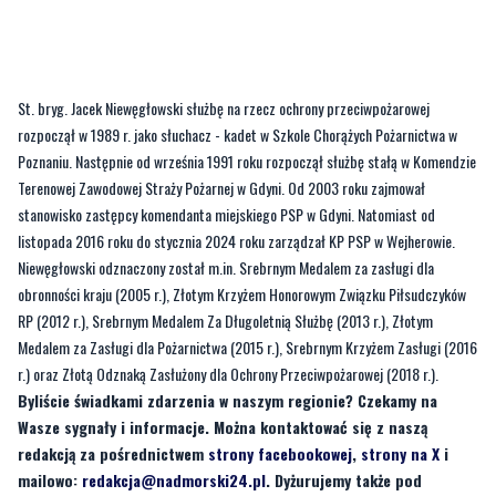
St. bryg. Jacek Niewęgłowski służbę na rzecz ochrony przeciwpożarowej
rozpoczął w 1989 r. jako słuchacz - kadet w Szkole Chorążych Pożarnictwa w
Poznaniu. Następnie od września 1991 roku rozpoczął służbę stałą w Komendzie
Terenowej Zawodowej Straży Pożarnej w Gdyni. Od 2003 roku zajmował
stanowisko zastępcy komendanta miejskiego PSP w Gdyni. Natomiast od
listopada 2016 roku do stycznia 2024 roku zarządzał KP PSP w Wejherowie.
Niewęgłowski odznaczony został m.in. Srebrnym Medalem za zasługi dla
obronności kraju (2005 r.), Złotym Krzyżem Honorowym Związku Piłsudczyków
RP (2012 r.), Srebrnym Medalem Za Długoletnią Służbę (2013 r.), Złotym
Medalem za Zasługi dla Pożarnictwa (2015 r.), Srebrnym Krzyżem Zasługi (2016
r.) oraz Złotą Odznaką Zasłużony dla Ochrony Przeciwpożarowej (2018 r.).
Byliście świadkami zdarzenia w naszym regionie? Czekamy na
Wasze sygnały i informacje. Można kontaktować się z naszą
redakcją za pośrednictwem
strony facebookowej
,
strony na X
i
mailowo:
redakcja@nadmorski24.pl
. Dyżurujemy także pod
numerem telefonu 729 715 670.