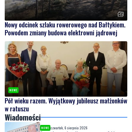
Nowy odcinek szlaku rowerowego nad Bałtykiem.
Powodem zmiany budowa elektrowni jądrowej
NOWE
Pół wieku razem. Wyjątkowy jubileusz małżonków
w ratuszu
Wiadomości
czwartek, 6 sierpnia 2026
NOWE
Szpital w żałobie. Nie żyje położna Oddziału
Ginekologiczno-Położniczego