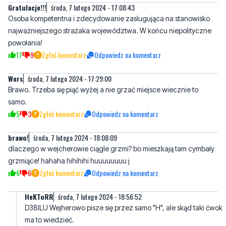
powołania!
17
9
Zgłoś komentarz
Odpowiedz na komentarz
Wers
środa, 7 lutego 2024 - 17:29:00
Brawo. Trzeba się piąć wyżej a nie grzać miejsce wiecznie to
samo.
5
3
Zgłoś komentarz
Odpowiedz na komentarz
brawo!
środa, 7 lutego 2024 - 18:08:09
dlaczego w wejcherowie ciągle grzmi? bo mieszkają tam cymbały
grzmiące! hahaha hihihihi huuuuuuuu j
6
6
Zgłoś komentarz
Odpowiedz na komentarz
HeKToRR
środa, 7 lutego 2024 - 18:56:52
D38ILU Wejherowo pisze się przez samo "H", ale skąd taki ćwok
ma to wiedzieć.
10
0
Zgłoś komentarz
Odpowiedz na komentarz
Jan kowalski
środa, 7 lutego 2024 - 22:35:50