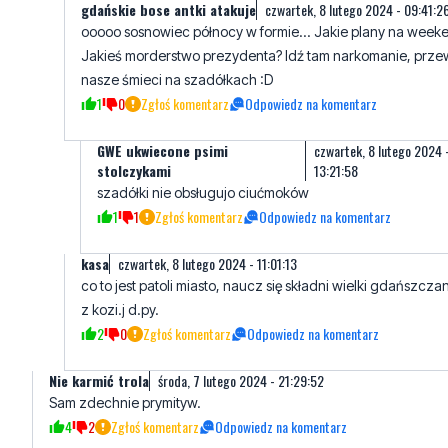
nasze śmieci na szadółkach :D
1
0
Zgłoś komentarz
Odpowiedz na komentarz
GWE ukwiecone psimi
czwartek, 8 lutego 2024 
stolczykami
13:21:58
szadółki nie obsługujo ciućmoków
1
1
Zgłoś komentarz
Odpowiedz na komentarz
kasa
czwartek, 8 lutego 2024 - 11:01:13
co to jest patoli miasto, naucz się składni wielki gdańszczan
z kozi.j d.py.
2
0
Zgłoś komentarz
Odpowiedz na komentarz
Nie karmić trola
środa, 7 lutego 2024 - 21:29:52
Sam zdechnie prymityw.
4
2
Zgłoś komentarz
Odpowiedz na komentarz
kasa
czwartek, 8 lutego 2024 - 10:58:55
odezwał pajac z pajacowa i pajacuje.