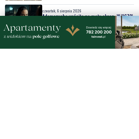
ponownie widzimy aktorkę z Gdyni
czwartek, 6 sierpnia 2026
4
Ukradła towar za blisko 2,9 tys. zł. Teraz
może jej grozić do 5 lat więzienia
czwartek, 6 sierpnia 2026
Na Placu Kaszubskim stanął fotoplastikon
czwartek, 6 sierpnia 2026
5
Ulewa przeszła przez powiat wejherowski.
Zalane ulice | ZDJĘCIA
czwartek, 6 sierpnia 2026
NOWE
Od festynów po koncerty. Sprawdź, co czeka
nas w ten weekend w powiecie lęborskim