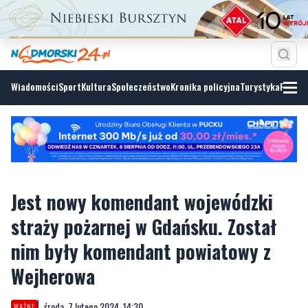
Wiadomości
Sport
Kultura
Społeczeństwo
Kronika policyjna
Turystyka
Fotoga
Jest nowy komendant wojewódzki
straży pożarnej w Gdańsku. Został
nim były komendant powiatowy z
Wejherowa
środa, 7 lutego 2024, 14:30
WAŻNE