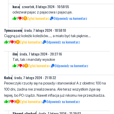
1
1
Zgłoś komentarz
Odpowiedz na komentarz
Tymczasem
środa, 7 lutego 2024 - 18:58:10
Ciągną już koleżki koleżków..., a miało być tak pięknie...
9
9
Zgłoś komentarz
Odpowiedz na komentarz
ilm
środa, 7 lutego 2024 - 20:27:16
Tak, tak i mandaty wysokie
3
0
Zgłoś komentarz
Odpowiedz na komentarz
Kuba
środa, 7 lutego 2024 - 21:18:32
Peowczyki rzuciły się na posady i stanowiska! A z obietnic 100 na
100 dni, żadna nie zrealizowana. Ale teraz wszystkim żyje się
lepiej, bo PO rządzi. Nawet inflacja już nikomu nie przeszkadza.
8
9
Zgłoś komentarz
Odpowiedz na komentarz
Skowyt słychać
środa, 7 lutego 2024 - 21:29:03
Ale to uwielbiam. Ci co obsadzili wszystkie stanowiska gdzie był
skarb państwa swoimi marnymi ale wiernymi, teraz skowyczą...