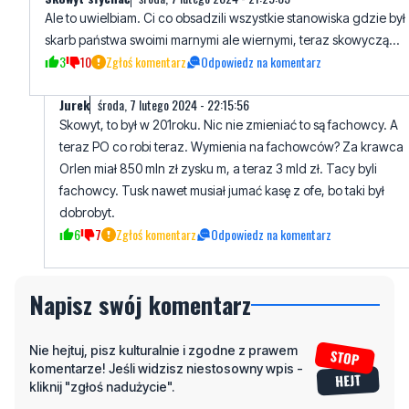
3
10
Zgłoś komentarz
Odpowiedz na komentarz
Jurek
środa, 7 lutego 2024 - 22:15:56
Skowyt, to był w 201roku. Nic nie zmieniać to są fachowcy. A
teraz PO co robi teraz. Wymienia na fachowców? Za krawca
Orlen miał 850 mln zł zysku m, a teraz 3 mld zł. Tacy byli
fachowcy. Tusk nawet musiał jumać kasę z ofe, bo taki był
dobrobyt.
6
7
Zgłoś komentarz
Odpowiedz na komentarz
Napisz swój komentarz
Nie hejtuj, pisz kulturalnie i zgodne z prawem
komentarze! Jeśli widzisz niestosowny wpis -
kliknij "zgłoś nadużycie".
Imię / Podpis