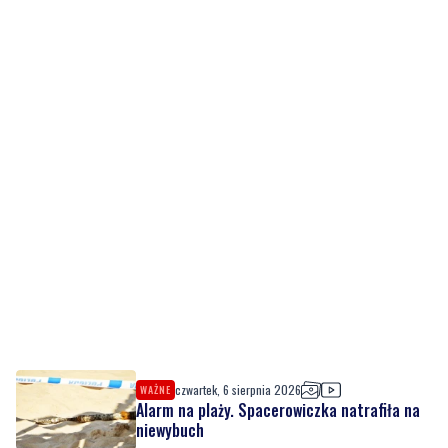
czwartek, 6 sierpnia 2026
WAŻNE
Alarm na plaży. Spacerowiczka natrafiła na
niewybuch
czwartek, 6 sierpnia 2026
Adamczycha wróciła na mały ekran. W '1670'