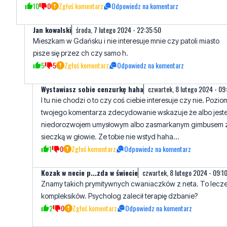
Mieszkam w Gdańsku i nie interesuje mnie czy patoli miasto
pisze się przez ch czy samo h.
5
5
Zgłoś komentarz
Odpowiedz na komentarz
Wystawiasz sobie cenzurkę haha
czwartek, 8 lutego 2024 - 09
I tu nie chodzi o to czy coś ciebie interesuje czy nie. Pozio
twojego komentarza zdecydowanie wskazuje że albo jest
niedorozwojem umysłowym albo zasmarkanym gimbusem 
sieczką w głowie. Ze tobie nie wstyd haha...
1
0
Zgłoś komentarz
Odpowiedz na komentarz
Kozak w necie p...zda w świecie
czwartek, 8 lutego 2024 - 09:10
Znamy takich prymitywnych cwaniaczków z neta. To lecz
kompleksików. Psycholog zalecił terapię dzbanie?
2
0
Zgłoś komentarz
Odpowiedz na komentarz
gdańskie bose antki atakuje
czwartek, 8 lutego 2024 - 09:41:2
ooooo sosnowiec północy w formie... Jakie plany na week
Jakieś morderstwo prezydenta? Idź tam narkomanie, prze