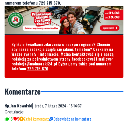
Byliście świadkami zdarzenia w naszym regionie? Chcecie
aby nasza redakcja zajęła się jakimś tematem? Czekamy na
Wasze sygnały i informacje. Można kontaktować się z naszą
redakcją za pośrednictwem strony facebookowej i mailowo:
redakcja@nadmorski24.pl
Dyżurujemy także pod numerem
telefonu
729 715 670
.
Komentarze
Np.Jan Kowalski
środa, 7 lutego 2024 - 16:14:37
Gratulacje
15
5
Zgłoś komentarz
Odpowiedz na komentarz
Gratulacje!!!
środa, 7 lutego 2024 - 17:08:43
Osoba kompetentna i zdecydowanie zaslugująca na stanowisko
najważniejszego strażaka województwa. W końcu niepolityczne