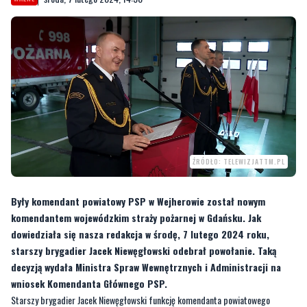
ŹRÓDŁO: TELEWIZJATTM.PL
Były komendant powiatowy PSP w Wejherowie został nowym
komendantem wojewódzkim straży pożarnej w Gdańsku. Jak
dowiedziała się nasza redakcja w środę, 7 lutego 2024 roku,
starszy brygadier Jacek Niewęgłowski odebrał powołanie. Taką
decyzją wydała Ministra Spraw Wewnętrznych i Administracji na
wniosek Komendanta Głównego PSP.
Starszy brygadier Jacek Niewęgłowski funkcję komendanta powiatowego
Państwowej Straży Pożarnej w Wejherowie pełnił ponad siedem lat. W piątek, 26
stycznia 2024 roku, odbyło się jego pożegnanie z jednostką.
—
Jestem w dyspozycji Komendanta Głównego PSP. Jakie będą decyzje z