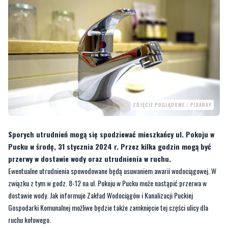
ZDJĘCIE POGLĄDOWE / PIXABAY
Sporych utrudnień mogą się spodziewać mieszkańcy ul. Pokoju w
Pucku w środę, 31 stycznia 2024 r. Przez kilka godzin mogą być
przerwy w dostawie wody oraz utrudnienia w ruchu.
Ewentualne utrudnienia spowodowane będą usuwaniem awarii wodociągowej. W
związku z tym w godz. 8-12 na ul. Pokoju w Pucku może nastąpić przerwa w
dostawie wody. Jak informuje Zakład Wodociągów i Kanalizacji Puckiej
Gospodarki Komunalnej możliwe będzie także zamknięcie tej części ulicy dla
ruchu kołowego.
–
Zakład Wodociągów i Kanalizacji Puckiej Gospodarki Komunalnej informuję, że w
31 stycznia w godz. 8-12 w związku z usuwaniem awarii wodociągowej może
nastąpić przerwa w dostawie wody na ulicy Pokoju, jak również zamknięcie części