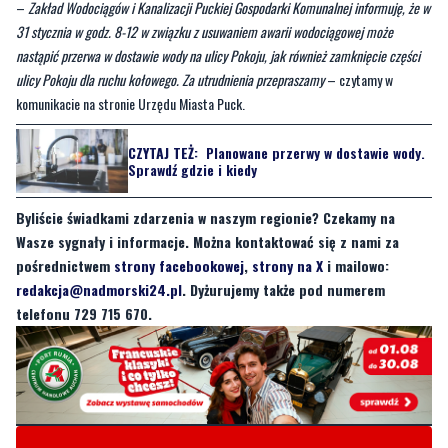
ulicy Pokoju dla ruchu kołowego. Za utrudnienia przepraszamy
– czytamy w
komunikacie na stronie Urzędu Miasta Puck.
CZYTAJ TEŻ:
Planowane przerwy w dostawie wody.
Sprawdź gdzie i kiedy
Byliście świadkami zdarzenia w naszym regionie? Czekamy na
Wasze sygnały i informacje. Można kontaktować się z nami za
pośrednictwem
strony facebookowej
,
strony na X
i mailowo:
redakcja@nadmorski24.pl
. Dyżurujemy także pod numerem
telefonu 729 715 670.
Byliście świadkami zdarzenia w naszym regionie? Chcecie
aby nasza redakcja zajęła się jakimś tematem? Czekamy na
Wasze sygnały i informacje. Można kontaktować się z naszą
redakcją za pośrednictwem strony facebookowej i mailowo: