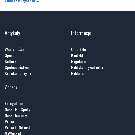
Artykuły
Informacje
Wiadomości
O portalu
Sport
Kontakt
Kultura
Regulamin
Społeczeństwo
Polityka prywatności
Kronika policyjna
Reklama
Zobacz
Fotogalerie
Nasze HotSpoty
Nasze kamery
Praca
Praca IT Gdańsk
GoWork.pl
Dodaj ofertę pracy
Nadmorski24.pl - portal informacyjny z Małego Trójmiasta Kaszubskiego. Twoja