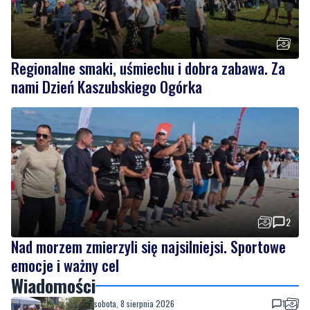
Regionalne smaki, uśmiechu i dobra zabawa. Za
nami Dzień Kaszubskiego Ogórka
2
Nad morzem zmierzyli się najsilniejsi. Sportowe
emocje i ważny cel
Wiadomości
sobota, 8 sierpnia 2026
1
Strażacy pokazali swoje umiejętności.
Rodzinny festyn przyciągnął mieszkańców
oraz gości