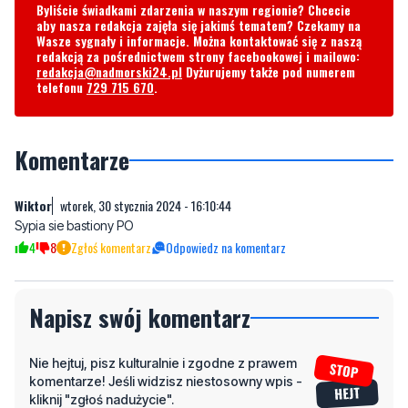
redakcja@nadmorski24.pl
Dyżurujemy także pod numerem
telefonu
729 715 670
.
Komentarze
Wiktor
wtorek, 30 stycznia 2024 - 16:10:44
Sypia sie bastiony PO
4
8
Zgłoś komentarz
Odpowiedz na komentarz
Napisz swój komentarz
Nie hejtuj, pisz kulturalnie i zgodne z prawem
komentarze! Jeśli widzisz niestosowny wpis -
kliknij "zgłoś nadużycie".
Imię / Podpis