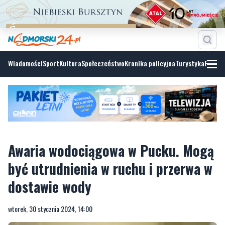
Wiadomości
Sport
Kultura
Społeczeństwo
Kronika policyjna
Turystyka
Fotoga
Awaria wodociągowa w Pucku. Mogą
być utrudnienia w ruchu i przerwa w
dostawie wody
wtorek, 30 stycznia 2024, 14:00