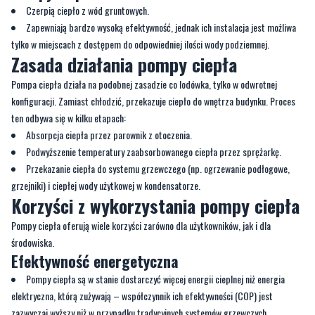
Czerpią ciepło z wód gruntowych.
Zapewniają bardzo wysoką efektywność, jednak ich instalacja jest możliwa
tylko w miejscach z dostępem do odpowiedniej ilości wody podziemnej.
Zasada działania pompy ciepła
Pompa ciepła działa na podobnej zasadzie co lodówka, tylko w odwrotnej
konfiguracji. Zamiast chłodzić, przekazuje ciepło do wnętrza budynku. Proces
ten odbywa się w kilku etapach:
Absorpcja ciepła przez parownik z otoczenia.
Podwyższenie temperatury zaabsorbowanego ciepła przez sprężarkę.
Przekazanie ciepła do systemu grzewczego (np. ogrzewanie podłogowe,
grzejniki) i ciepłej wody użytkowej w kondensatorze.
Korzyści z wykorzystania pompy ciepła
Pompy ciepła oferują wiele korzyści zarówno dla użytkowników, jak i dla
środowiska.
Efektywność energetyczna
Pompy ciepła są w stanie dostarczyć więcej energii cieplnej niż energia
elektryczna, którą zużywają – współczynnik ich efektywności (COP) jest
zazwyczaj wyższy niż w przypadku tradycyjnych systemów grzewczych.