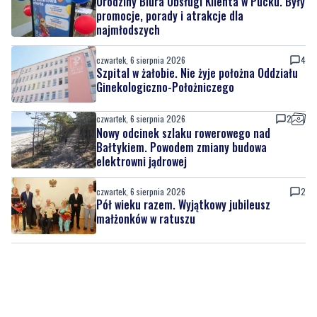
Urodziny Biura Obsługi Klienta w Pucku. Były
promocje, porady i atrakcje dla
najmłodszych
czwartek, 6 sierpnia 2026
4
Szpital w żałobie. Nie żyje położna Oddziału
Ginekologiczno-Położniczego
czwartek, 6 sierpnia 2026
2
Nowy odcinek szlaku rowerowego nad
Bałtykiem. Powodem zmiany budowa
elektrowni jądrowej
czwartek, 6 sierpnia 2026
2
Pół wieku razem. Wyjątkowy jubileusz
małżonków w ratuszu