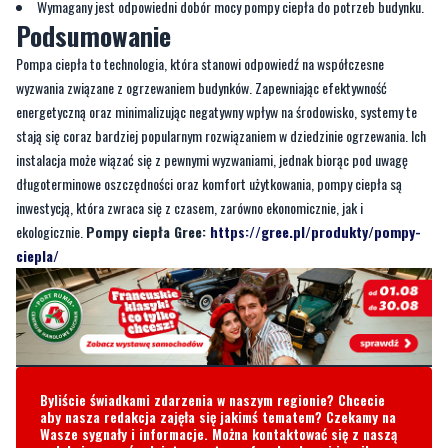
Wymagany jest odpowiedni dobór mocy pompy ciepła do potrzeb budynku.
Podsumowanie
Pompa ciepła
to technologia, która stanowi odpowiedź na współczesne
wyzwania związane z ogrzewaniem budynków. Zapewniając efektywność
energetyczną oraz minimalizując negatywny wpływ na środowisko, systemy te
stają się coraz bardziej popularnym rozwiązaniem w dziedzinie ogrzewania. Ich
instalacja może wiązać się z pewnymi wyzwaniami, jednak biorąc pod uwagę
długoterminowe oszczędności oraz komfort użytkowania, pompy ciepła są
inwestycją, która zwraca się z czasem, zarówno ekonomicznie, jak i
ekologicznie.
Pompy ciepła Gree:
https://gree.pl/produkty/pompy-
ciepla/
Byliście świadkami zdarzenia w naszym regionie? Chcecie
aby nasza redakcja zajęła się jakimś tematem? Czekamy na
Wasze sygnały i informacje. Można kontaktować się z naszą