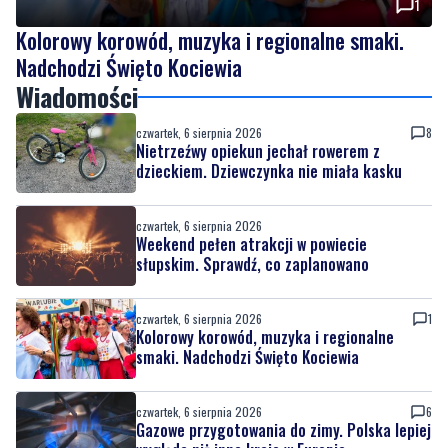
Wiadomości
czwartek, 6 sierpnia 2026
8
Nietrzeźwy opiekun jechał rowerem z
dzieckiem. Dziewczynka nie miała kasku
czwartek, 6 sierpnia 2026
Weekend pełen atrakcji w powiecie
słupskim. Sprawdź, co zaplanowano
czwartek, 6 sierpnia 2026
1
Kolorowy korowód, muzyka i regionalne
smaki. Nadchodzi Święto Kociewia
czwartek, 6 sierpnia 2026
6
Gazowe przygotowania do zimy. Polska lepiej
wygląda niż inne kraje w Europie