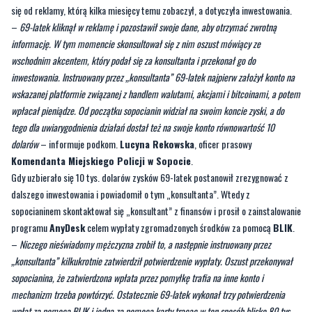
wschodnim akcentem, który podał się za konsultanta i przekonał go do
inwestowania. Instruowany przez „konsultanta” 69-latek najpierw założył konto na
wskazanej platformie związanej z handlem walutami, akcjami i bitcoinami, a potem
wpłacał pieniądze. Od początku sopocianin widział na swoim koncie zyski, a do
tego dla uwiarygodnienia działań dostał też na swoje konto równowartość 10
dolarów
– informuje podkom.
Lucyna Rekowska
, oficer prasowy
Komendanta Miejskiego Policji w Sopocie
.
Gdy uzbierało się 10 tys. dolarów zysków 69-latek postanowił zrezygnować z
dalszego inwestowania i powiadomił o tym „konsultanta”. Wtedy z
sopocianinem skontaktował się „konsultant” z finansów i prosił o zainstalowanie
programu
AnyDesk
celem wypłaty zgromadzonych środków za pomocą
BLIK
.
–
Niczego nieświadomy mężczyzna zrobił to, a następnie instruowany przez
„konsultanta” kilkukrotnie zatwierdził potwierdzenie wypłaty. Oszust przekonywał
sopocianina, że zatwierdzona wpłata przez pomyłkę trafia na inne konto i
mechanizm trzeba powtórzyć. Ostatecznie 69-latek wykonał trzy potwierdzenia
wpłat za pomocą BLIK i jedną za pomocą karty tracąc w ten sposób blisko 80 tys.
złotych
– dodaje rzeczniczka sopockiej policji.
Z pokrzywdzonym kontaktował się jeszcze trzeci „konsultant” i twierdził, że
chce mu przekazać 3 tys. dolarów, ale ten już mu nie uwierzył. Zamiast zysków