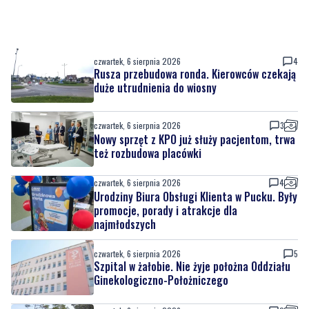
czwartek, 6 sierpnia 2026
4
Rusza przebudowa ronda. Kierowców czekają
duże utrudnienia do wiosny
czwartek, 6 sierpnia 2026
3
Nowy sprzęt z KPO już służy pacjentom, trwa
też rozbudowa placówki
czwartek, 6 sierpnia 2026
4
Urodziny Biura Obsługi Klienta w Pucku. Były
promocje, porady i atrakcje dla
najmłodszych
czwartek, 6 sierpnia 2026
5
Szpital w żałobie. Nie żyje położna Oddziału
Ginekologiczno-Położniczego
czwartek, 6 sierpnia 2026
2
Nowy odcinek szlaku rowerowego nad
Bałtykiem. Powodem zmiany budowa
elektrowni jądrowej