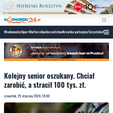
Wiadomości
Sport
Kultura
Społeczeństwo
Kronika policyjna
Turystyka
Fotoga
Kolejny senior oszukany. Chciał
zarobić, a stracił 100 tys. zł.
czwartek, 25 stycznia 2024, 18:00