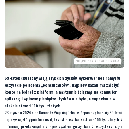
ZDJĘCIE POGLĄDOWE / PIXABAY
69-latek skuszony wizją szybkich zysków wykonywał bez namysłu
wszystkie polecenia „konsultantów”. Najpierw kazali mu założyć
konto na jednej z platform, a następnie ściągnąć na komputer
aplikację i wpłacać pieniądze. Zysków nie było, a sopocianin w
efekcie stracił 100 tys. złotych.
23 stycznia 2024 r. do Komendy Miejskiej Policji w Sopocie zgłosił się 69-letni
mężczyzna, który poinformował, że został oszukany i stracił 100 tys. złotych. Z
informacji przekazanych przez pokrzywdzonego wynikało, że wszystko zaczęło
się od reklamy, którą kilka miesięcy temu zobaczył, a dotyczyła inwestowania.
–
69-latek kliknął w reklamę i pozostawił swoje dane, aby otrzymać zwrotną
informację. W tym momencie skonsultował się z nim oszust mówiący ze