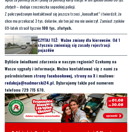
69-latek stracił łącznie
100 tys. złotych.
CZYTAJ TEŻ:
Ważne zmiany dla kierowców. Od 1
stycznia zmieniają się zasady rejestracji
pojazdów
Byliście świadkami zdarzenia w naszym regionie? Czekamy na
Wasze sygnały i informacje. Można kontaktować się z nami za
pośrednictwem
strony facebookowej
,
strony na X
i mailowo:
redakcja@nadmorski24.pl
. Dyżurujemy także pod numerem
telefonu 729 715 670.
Byliście świadkami zdarzenia w naszym regionie? Chcecie
aby nasza redakcja zajęła się jakimś tematem? Czekamy na
Wasze sygnały i informacje. Można kontaktować się z naszą
redakcją za pośrednictwem strony facebookowej i mailowo:
redakcja@nadmorski24.pl
Dyżurujemy także pod numerem