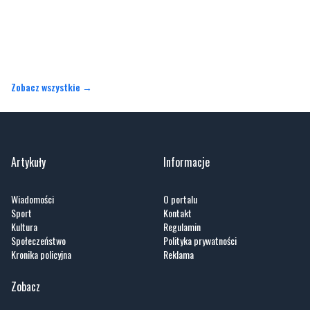
Zobacz wszystkie →
Artykuły
Informacje
Wiadomości
O portalu
Sport
Kontakt
Kultura
Regulamin
Społeczeństwo
Polityka prywatności
Kronika policyjna
Reklama
Zobacz
Fotogalerie
Nasze HotSpoty
Nasze kamery