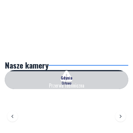
Nasze kamery
Gdynia
Orłowo
Przerwa techniczna