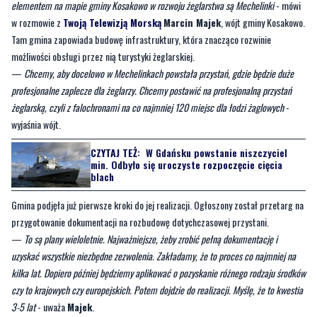
możliwości obsługi przez nią turystyki żeglarskiej.
—
Chcemy, aby docelowo w Mechelinkach powstała przystań, gdzie będzie duże
profesjonalne zaplecze dla żeglarzy. Chcemy postawić na profesjonalną przystań
żeglarską, czyli z falochronami na co najmniej 120 miejsc dla łodzi żaglowych
-
wyjaśnia wójt.
CZYTAJ TEŻ:
W Gdańsku powstanie niszczyciel
min. Odbyło się uroczyste rozpoczęcie cięcia
blach
Gmina podjęła już pierwsze kroki do jej realizacji. Ogłoszony został przetarg na
przygotowanie dokumentacji na rozbudowę dotychczasowej przystani.
—
To są plany wieloletnie. Najważniejsze, żeby zrobić pełną dokumentację i
uzyskać wszystkie niezbędne zezwolenia. Zakładamy, że to proces co najmniej na
kilka lat. Dopiero później będziemy aplikować o pozyskanie różnego rodzaju środków
czy to krajowych czy europejskich. Potem dojdzie do realizacji. Myślę, że to kwestia
3-5 lat
- uważa
Majek
.
Tymczasem jeszcze w 2024 roku ma rozpocząć się rozbudowa zaplecza dla
tamtejszej infrastruktury związanej z wodą, na co gmina otrzymała
dofinansowanie zewnętrzne.