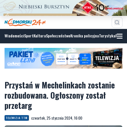
Wiadomości
Sport
Kultura
Społeczeństwo
Kronika policyjna
Turystyka
Fotoga
Przystań w Mechelinkach zostanie
rozbudowana. Ogłoszony został
przetarg
czwartek, 25 stycznia 2024, 16:00
TELEWIZJA TTM