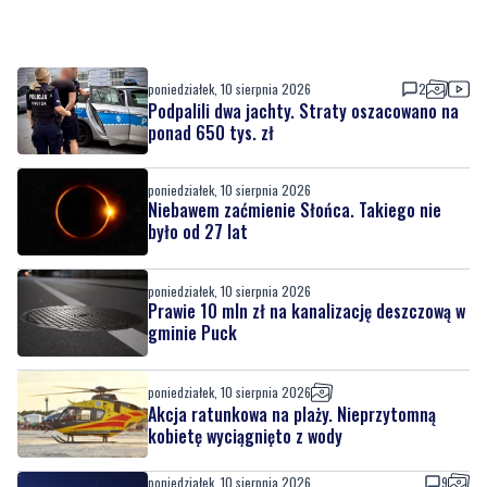
poniedziałek, 10 sierpnia 2026
2
Podpalili dwa jachty. Straty oszacowano na
ponad 650 tys. zł
poniedziałek, 10 sierpnia 2026
Niebawem zaćmienie Słońca. Takiego nie
było od 27 lat
poniedziałek, 10 sierpnia 2026
Prawie 10 mln zł na kanalizację deszczową w
gminie Puck
poniedziałek, 10 sierpnia 2026
Akcja ratunkowa na plaży. Nieprzytomną
kobietę wyciągnięto z wody
poniedziałek, 10 sierpnia 2026
9
'Wicher' coraz bliżej wody. W Gdyni odbędzie
się chrzest pierwszej fregaty programu
'Miecznik'