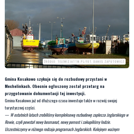
ŹRÓDŁO: TELEWIZJATTM.PL/FOT. DANIEL ZAPUTOWICZ
Gmina Kosakowo szykuje się do rozbudowy przystani w
Mechelinkach. Obecnie ogłoszony został przetarg na
przygotowanie dokumentacji tej inwestycji.
Gmina Kosakowo już od dłuższego czasu inwestuje także w rozwój swojej
turystycznej części.
—
W ostatnich latach zrobiliśmy kompleksową rozbudowę zaplecza żeglarskiego w
Rewie, czyli powstał nowy bosmanat, nowy pomost i zakupiliśmy łodzie.
Uczestniczymy w różnego rodzaju programach żeglarskich. Kolejnym ważnym
elementem na mapie gminy Kosakowo w rozwoju żeglarstwa są Mechelinki
- mówi
w rozmowie z
Twoją Telewizją Morską
Marcin Majek
, wójt gminy Kosakowo.
Tam gmina zapowiada budowę infrastruktury, która znacząco rozwinie