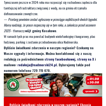
—
Przetarg powinien zostać ogłoszony w przeciągu najbliższych dwóch tygodni.
Mamy nadzieję, że prace rozpoczną się w tym roku, a zakończa przed sezonem
2025
- tłumaczy
wójt gminy Kosakowo
.
W ramach tych prac ma powstać budynek wielofunkcyjny i hangarowy, plac
łodziowy, parking i zostanie przebudowana ulica Nadmorska.
Byliście świadkami zdarzenia w naszym regionie? Czekamy na
Wasze sygnały i informacje. Można kontaktować się z naszą
redakcją za pośrednictwem
strony facebookowej
,
strony na X
i
mailowo:
redakcja@nadmorski24.pl
. Dyżurujemy także pod
numerem telefonu 729 715 670.
Byliście świadkami zdarzenia w naszym regionie? Chcecie
aby nasza redakcja zajęła się jakimś tematem? Czekamy na
Wasze sygnały i informacje. Można kontaktować się z naszą
redakcją za pośrednictwem strony facebookowej i mailowo:
redakcja@nadmorski24.pl
Dyżurujemy także pod numerem