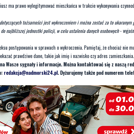
onariusz ma prawo wylegitymować mieszkańca w trakcie wykonywania czynnoś
dotyczących tożsamości jest wykroczeniem i można zostać za to ukaranym 
do najbliższej jednostki policji, w celu ustalenia danych osobowych
- wyjaśn
eksu postępowania w sprawach o wykroczenia. Pamiętaj, że chociaż nie m
kazać prawdziwe dane, takie jak imię i nazwisko czy adres zamieszkania.
na Wasze sygnały i informacje. Można kontaktować się z naszą red
o:
redakcja@nadmorski24.pl
. Dyżurujemy także pod numerem tele