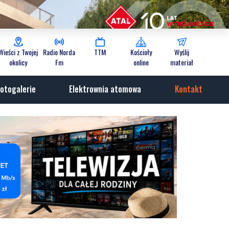
Wieści z Twojej
Radio Norda
TTM
Kościoły
Wyślij
okolicy
Fm
online
materiał
otogalerie
Elektrownia atomowa
Kontakt