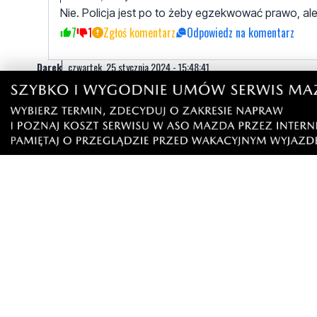
Nie. Policja jest po to żeby egzekwować prawo, al
7
1
Zgłoś komentarz
Odpowiedz na komentarz
Darek
czwartek, 25 stycznia 2024 - 15:48:41
Mieli rację to policja ma im służyć, a nie oni policjantom.
6
11
Zgłoś komentarz
Odpowiedz na komentarz
romek
czwartek, 25 stycznia 2024 - 16:03:38
zgadzam sie. ludzie sa wolnymi jak sie urodzą, a pozniej
6
3
Zgłoś komentarz
Odpowiedz na komentarz
Jest taki jeden typ na YT
czwartek, 25 stycznia 2024 - 17:30:34
Co praktycznie przy każdej interwencji utrudnial im czy
Polski. Chlop pewnie chcial ukazać absurdy czy nadużycia
2
2
Zgłoś komentarz
Odpowiedz na komentarz
Aster
czwartek, 25 stycznia 2024 - 19:02:59