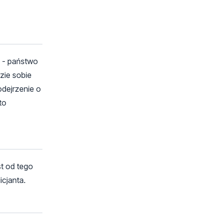
e - państwo
zie sobie
odejrzenie o
to
st od tego
icjanta.