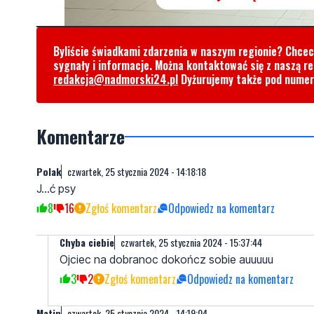
Byliście świadkami zdarzenia w naszym regionie? Chce
sygnały i informacje. Można kontaktować się z naszą r
redakcja@nadmorski24.pl
Dyżurujemy także pod nume
Komentarze
Polak
czwartek, 25 stycznia 2024 - 14:18:18
J...ć psy
8
16
Zgłoś komentarz
Odpowiedz na komentarz
Chyba ciebie
czwartek, 25 stycznia 2024 - 15:37:44
Ojciec na dobranoc dokończ sobie auuuuu
3
2
Zgłoś komentarz
Odpowiedz na komentarz
Matin
czwartek, 25 stycznia 2024 - 14:19:04