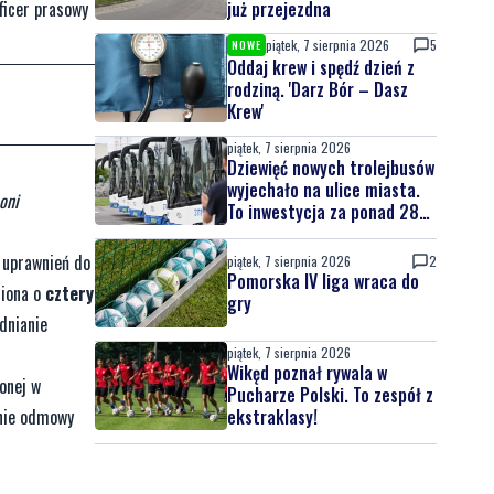
oficer prasowy
już przejezdna
piątek, 7 sierpnia 2026
5
NOWE
Oddaj krew i spędź dzień z
rodziną. 'Darz Bór – Dasz
Krew'
piątek, 7 sierpnia 2026
Dziewięć nowych trolejbusów
wyjechało na ulice miasta.
oni
To inwestycja za ponad 28
mln zł
 uprawnień do
piątek, 7 sierpnia 2026
2
Pomorska IV liga wraca do
niona o
cztery
gry
dnianie
piątek, 7 sierpnia 2026
Wikęd poznał rywala w
onej w
Pucharze Polski. To zespół z
enie odmowy
ekstraklasy!