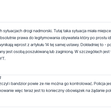
h sytuacjach drogi nadmorski. Tutaj taka sytuacja miała miejsc
 absolutnie prawa do legitymowania obywatela który po prostu id
ynikają wprost z artykułu 14 tej samej ustawy. Dokładniej to - p
ny jest osobą poszukiwaną lub zaginioną. W szczegółach jest 
YT.
7
zczyl i bandzior powie ze nie można go kontrolować. Policja je
owanie więc teraz jest to konieczny obowiązek na żądanie pol