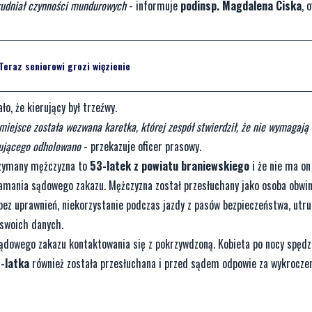
trudniał czynności mundurowych
- informuje
podinsp. Magdalena Ciska
, 
Teraz seniorowi grozi więzienie
, że kierujący był trzeźwy.
ejsce została wezwana karetka, której zespół stwierdził, że nie wymagają 
erującego odholowano
- przekazuje oficer prasowy.
trzymany mężczyzna to
53-latek z powiatu braniewskiego
i że nie ma on
łamania sądowego zakazu. Mężczyzna został przesłuchany jako osoba obwi
z uprawnień, niekorzystanie podczas jazdy z pasów bezpieczeństwa, utru
 swoich danych.
sądowego zakazu kontaktowania się z pokrzywdzoną. Kobieta po nocy spędz
-latka
również została przesłuchana i przed sądem odpowie za wykrocz