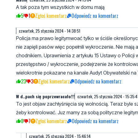
A tak poza tym wszystkich w domu mają
5
1
Zgłoś komentarz
Odpowiedz na komentarz
czwartek, 25 stycznia 2024 - 14:38:51
Policja ma prawo legitymwoać tylko w ściśle określonyc
nie zapięli pasów więc popełnili wykroczenie. Nie mają
chodnikiem. Uprawnienia z artykułu 15 Ustawy o Policji w
przestępstwo / wykroczenie, podejrzenie że kontrolowa
wielokrotnie pokazane na kanale Audyt Obywatelski na 
23
3
Zgłoś komentarz
Odpowiedz na komentarz
W d..pach się poprzewracało!!!
czwartek, 25 stycznia 2024 - 15:35:4
To jest objaw zachłyśnięcia się wolnością. Teraz byle s
żeby kontrolować. Juz mamy za sobą polityczne legitym
8
7
Zgłoś komentarz
Odpowiedz na komentarz
czwartek, 25 stycznia 2024 - 15:46:14