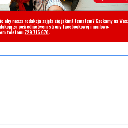
cie aby nasza redakcja zajęła się jakimś tematem? Czekamy na Was
edakcją za pośrednictwem strony facebookowej i mailowo:
rem telefonu
729 715 670
.