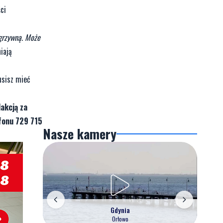
ci
grzywną. Może
iają
usisz mieć
akcją za
fonu 729 715
Nasze kamery
Gdynia
Orłowo