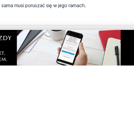
e sama musi poruszać się w jego ramach.
 jak wypiją, a nastepnie jak sie zapisza do piusu
nności i twierdził ze wszelkie zakazy są łamaniem praw i wolno
 w kraju, ale coś nie wyszło. Ale tacy chętni na wyświetlenia j