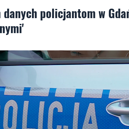
h danych policjantom w Gda
lnymi'