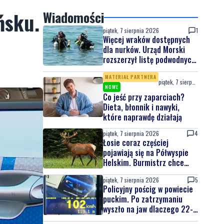
ńsku.
Wiadomości
piątek, 7 sierpnia 2026
1
Więcej wraków dostępnych
dla nurków. Urząd Morski
rozszerzył listę podwodnych
atrakcji
MATERIAŁ PARTNERA
piątek, 7 sierpnia 2026
NOWE
Co jeść przy zaparciach?
Dieta, błonnik i nawyki,
które naprawdę działają
piątek, 7 sierpnia 2026
4
Łosie coraz częściej
pojawiają się na Półwyspie
Helskim. Burmistrz chce
nowych znaków drogowych
piątek, 7 sierpnia 2026
5
Policyjny pościg w powiecie
puckim. Po zatrzymaniu
wyszło na jaw dlaczego 22-
latek uciekał