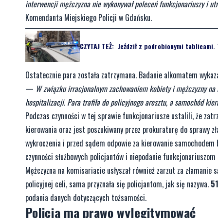
interwencji mężczyzna nie wykonywał poleceń funkcjonariuszy i u
Komendanta Miejskiego Policji w Gdańsku.
CZYTAJ TEŻ:
Jeździł z podrobionymi tablicami. 
Ostatecznie para została zatrzymana. Badanie alkomatem wykazało
—
W związku irracjonalnym zachowaniem kobiety i mężczyzny na mi
hospitalizacji. Para trafiła do policyjnego aresztu, a samochód ki
Podczas czynności w tej sprawie funkcjonariusze ustalili, że za
kierowania oraz jest poszukiwany przez prokuraturę do sprawy z
wykroczenia i przed sądem odpowie za kierowanie samochodem be
czynności służbowych policjantów i niepodanie funkcjonariuszom
Mężczyzna na komisariacie usłyszał również zarzut za złamanie 
policyjnej celi, sama przyznała się policjantom, jak się nazywa.
51
podania danych dotyczących tożsamości.
Policja ma prawo wylegitymować