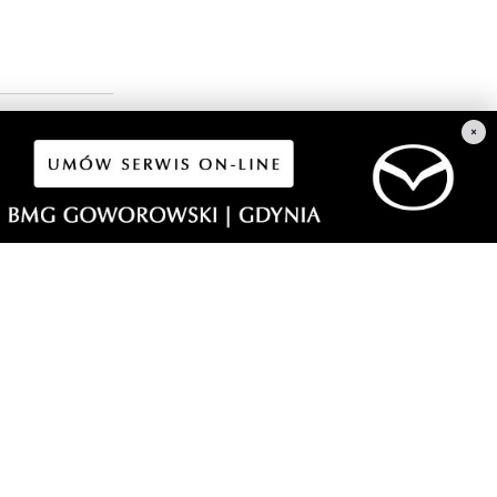
×
ści obywatela
uż tak mają.