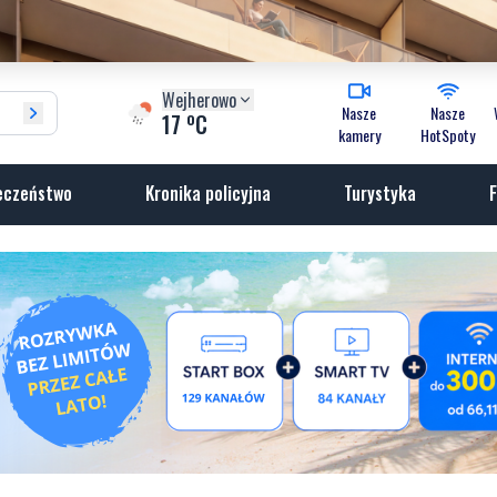
Wejherowo
Nasze
Nasze
o
17
C
kamery
HotSpoty
eczeństwo
Kronika policyjna
Turystyka
F