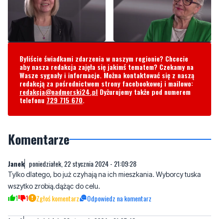
Byliście świadkami zdarzenia w naszym regionie? Chcecie
aby nasza redakcja zajęła się jakimś tematem? Czekamy na
Wasze sygnały i informacje. Można kontaktować się z naszą
redakcją za pośrednictwem strony facebookowej i mailowo:
redakcja@nadmorski24.pl
Dyżurujemy także pod numerem
telefonu
729 715 670
.
Komentarze
Janek
poniedziałek, 22 stycznia 2024 - 21:09:28
Tylko dlatego, bo już czyhają na ich mieszkania. Wyborcy tuska
wszytko zrobią.dążąc do celu.
1
1
Zgłoś komentarz
Odpowiedz na komentarz
Jarek
poniedziałek, 22 stycznia 2024 - 21:27:48