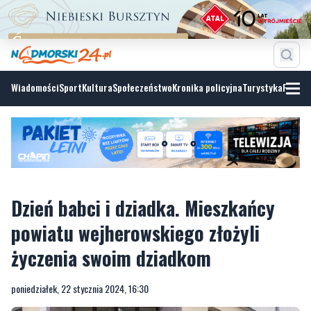
Wiadomości
Sport
Kultura
Społeczeństwo
Kronika policyjna
Turystyka
Fotoga
Dzień babci i dziadka. Mieszkańcy
powiatu wejherowskiego złożyli
życzenia swoim dziadkom
poniedziałek, 22 stycznia 2024, 16:30