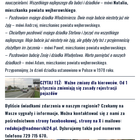
nauczycielami. Wszystkiego najlepszego dla babci i dziadków
– mówi
Natalia,
mieszkanka powiatu wejherowskiego
.
–
Pozdrawiam mojego dziadka Włodzimierza. Dwie moje babcie niestety już nie
żyją
– mówi Andrzej, mieszkaniec powiatu wejherowskiego.
–
Chciałbym pozdrowić mojego dziadka Stefana i życzyć mu wszystkiego
najlepszego. Moje babcie już niestety nie żyją, ale gdyby żyły też z przyjemnością
złożyłbym im życzenia
– mówi Paweł, mieszkaniec powiatu wejherowskiego.
–
Pozdrawiam babcię Zosię i dziadka Władysława. Warto pamiętać o naszych
dziadkach
– mówi Adam, mieszkaniec powiatu wejherowskiego.
Przypomnijmy, że dzień dziadka ustanowiono w Polsce w 1978 roku.
CZYTAJ TEŻ:
Ważne zmiany dla kierowców. Od 1
stycznia zmieniają się zasady rejestracji
pojazdów
Byliście świadkami zdarzenia w naszym regionie? Czekamy na
Wasze sygnały i informacje. Można kontaktować się z nami za
pośrednictwem
strony facebookowej
,
strony na X
i mailowo:
redakcja@nadmorski24.pl
. Dyżurujemy także pod numerem
telefonu 729 715 670.