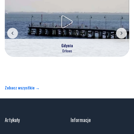
Gdynia
Orłowo
Zobacz wszystkie →
Artykuły
Informacje