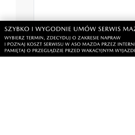
Klikając "dodaj komentarz", akceptujesz regulamin 
Podziel się tym artkułem z innymi:
Czytaj również