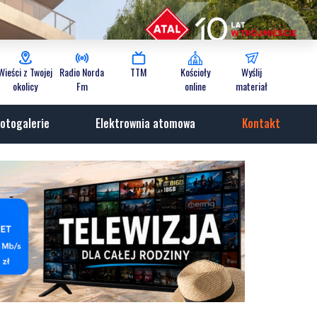
Wieści z Twojej
Radio Norda
TTM
Kościoły
Wyślij
okolicy
Fm
online
materiał
otogalerie
Elektrownia atomowa
Kontakt