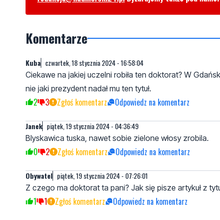
Komentarze
Kuba
czwartek, 18 stycznia 2024 - 16:58:04
Ciekawe na jakiej uczelni robiła ten doktorat? W Gdańsku
nie jaki prezydent nadał mu ten tytuł.
2
3
Zgłoś komentarz
Odpowiedz na komentarz
Janek
piątek, 19 stycznia 2024 - 04:36:49
Blyskawica tuska, nawet sobie zielone włosy zrobila.
0
2
Zgłoś komentarz
Odpowiedz na komentarz
Obywatel
piątek, 19 stycznia 2024 - 07:26:01
Z czego ma doktorat ta pani? Jak się pisze artykuł z ty
1
1
Zgłoś komentarz
Odpowiedz na komentarz