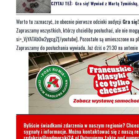
CZYTAJ TEŻ:
Gra się! Wywiad z Martą Tymińską, 
Warto tu zaznaczyć, że obecnie pierwsze odcinki audycji
Gra się!
Zapraszamy wszystkich, którzy chcieliby posłuchać, ale nie mo
si=_VjYATAbOw2ygcgZ[/youtube]. Pozostałe są umieszczone na pla
Zapraszamy do posłuchania wywiadu. Już dziś o 21:30 na antenie 
Byliście świadkami zdarzenia w naszym regionie? Chce
sygnały i informacje. Można kontaktować się z naszą r
redakcja@nadmorski24.pl
Dyżurujemy także pod nume