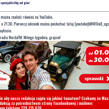
specjalistką od gier
można znaleźć również na YouTubie.
gą o 21:30. Pierwszy odcinek można posłuchać tutaj [youtube]bNWl0n8_sg
yliście.
radia NordaFM. Miłego tygodnia, grajcie!
cie aby nasza redakcja zajęła się jakimś tematem? Czekamy na Was
edakcją za pośrednictwem strony facebookowej i mailowo:
rem telefonu
729 715 670
.