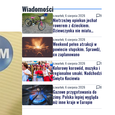
Wiadomości
czwartek, 6 sierpnia 2026
9
Nietrzeźwy opiekun jechał
rowerem z dzieckiem.
Dziewczynka nie miała
kasku
czwartek, 6 sierpnia 2026
Weekend pełen atrakcji w
powiecie słupskim. Sprawdź,
co zaplanowano
czwartek, 6 sierpnia 2026
1
Kolorowy korowód, muzyka i
regionalne smaki. Nadchodzi
Święto Kociewia
czwartek, 6 sierpnia 2026
8
Gazowe przygotowania do
zimy. Polska lepiej wygląda
niż inne kraje w Europie