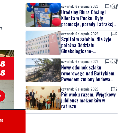
czwartek, 6 sierpnia 2026
4
Urodziny Biura Obsługi
Klienta w Pucku. Były
promocje, porady i atrakcje
c?
dla najmłodszych
czwartek, 6 sierpnia 2026
7
Szpital w żałobie. Nie żyje
położna Oddziału
Ginekologiczno-
Położniczego
czwartek, 6 sierpnia 2026
2
Nowy odcinek szlaku
rowerowego nad Bałtykiem.
Powodem zmiany budowa
elektrowni jądrowej
czwartek, 6 sierpnia 2026
2
Pół wieku razem. Wyjątkowy
jubileusz małżonków w
ratuszu
ze