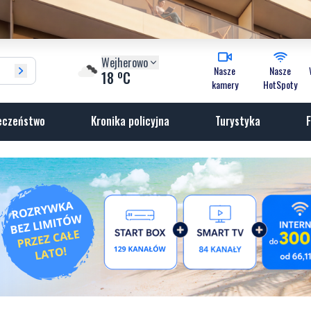
Wejherowo
Nasze
Nasze
o
18
C
kamery
HotSpoty
eczeństwo
Kronika policyjna
Turystyka
F