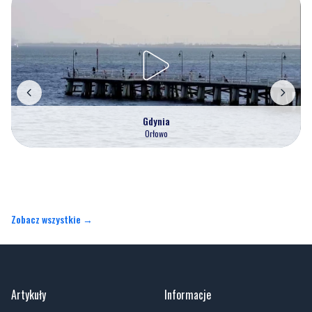
Gdynia
Orłowo
Zobacz wszystkie →
Artykuły
Informacje