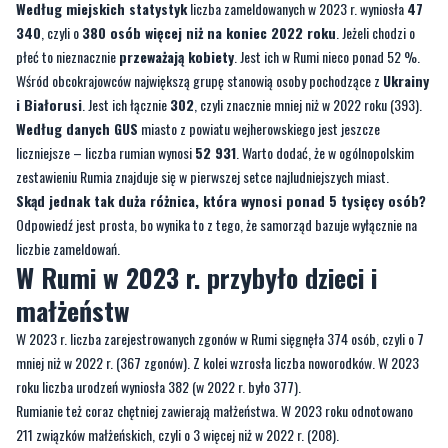
Według miejskich statystyk
liczba zameldowanych w 2023 r. wyniosła
47
340
, czyli o
380 osób więcej niż na koniec 2022 roku
. Jeżeli chodzi o
płeć to nieznacznie
przeważają kobiety
. Jest ich w Rumi nieco ponad 52 %.
Wśród obcokrajowców największą grupę stanowią osoby pochodzące z
Ukrainy
i Białorusi
. Jest ich łącznie
302
, czyli znacznie mniej niż w 2022 roku (393).
Według danych GUS
miasto z powiatu wejherowskiego jest jeszcze
liczniejsze – liczba rumian wynosi
52 931
. Warto dodać, że w ogólnopolskim
zestawieniu Rumia znajduje się w pierwszej setce najludniejszych miast.
Skąd jednak tak duża różnica, która wynosi ponad 5 tysięcy osób?
Odpowiedź jest prosta, bo wynika to z tego, że samorząd bazuje wyłącznie na
liczbie zameldowań.
W Rumi w 2023 r. przybyło dzieci i
małżeństw
W 2023 r. liczba zarejestrowanych zgonów w Rumi sięgnęła 374 osób, czyli o 7
mniej niż w 2022 r. (367 zgonów). Z kolei wzrosła liczba noworodków. W 2023
roku liczba urodzeń wyniosła 382 (w 2022 r. było 377).
Rumianie też coraz chętniej zawierają małżeństwa. W 2023 roku odnotowano
211 związków małżeńskich, czyli o 3 więcej niż w 2022 r. (208).