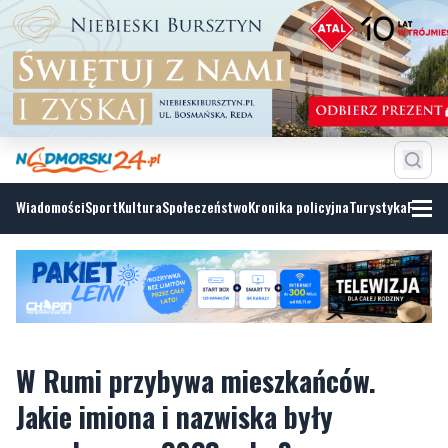
Wiadomości
Sport
Kultura
Społeczeństwo
Kronika policyjna
Turystyka
Fotoga
W Rumi przybywa mieszkańców.
Jakie imiona i nazwiska były