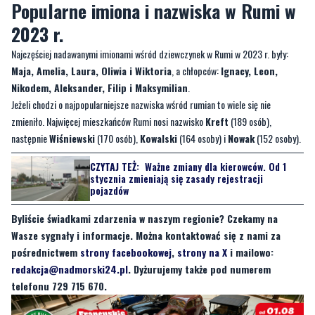
Popularne imiona i nazwiska w Rumi w
2023 r.
Najczęściej nadawanymi imionami wśród dziewczynek w Rumi w 2023 r. były:
Maja, Amelia, Laura, Oliwia i Wiktoria
, a chłopców:
Ignacy, Leon,
Nikodem, Aleksander, Filip i Maksymilian
.
Jeżeli chodzi o najpopularniejsze nazwiska wśród rumian to wiele się nie
zmieniło. Najwięcej mieszkańców Rumi nosi nazwisko
Kreft
(189 osób),
następnie
Wiśniewski
(170 osób),
Kowalski
(164 osoby) i
Nowak
(152 osoby).
CZYTAJ TEŻ:
Ważne zmiany dla kierowców. Od 1
stycznia zmieniają się zasady rejestracji
pojazdów
Byliście świadkami zdarzenia w naszym regionie? Czekamy na
Wasze sygnały i informacje. Można kontaktować się z nami za
pośrednictwem
strony facebookowej
,
strony na X
i mailowo:
redakcja@nadmorski24.pl
. Dyżurujemy także pod numerem
telefonu 729 715 670.