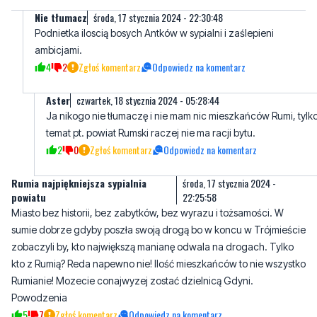
Nie tłumacz
środa, 17 stycznia 2024 - 22:30:48
Podnietka iloscią bosych Antków w sypialni i zaślepieni
ambicjami.
4
2
Zgłoś komentarz
Odpowiedz na komentarz
Aster
czwartek, 18 stycznia 2024 - 05:28:44
Ja nikogo nie tłumaczę i nie mam nic mieszkańców Rumi, tylk
temat pt. powiat Rumski raczej nie ma racji bytu.
2
0
Zgłoś komentarz
Odpowiedz na komentarz
Rumia najpiękniejsza sypialnia
środa, 17 stycznia 2024 -
powiatu
22:25:58
Miasto bez historii, bez zabytków, bez wyrazu i tożsamości. W
sumie dobrze gdyby poszła swoją drogą bo w koncu w Trójmieście
zobaczyli by, kto największą manianę odwala na drogach. Tylko
kto z Rumią? Reda napewno nie! Ilość mieszkańców to nie wszystko
Rumianie! Mozecie conajwyzej zostać dzielnicą Gdyni.
Powodzenia
5
7
Zgłoś komentarz
Odpowiedz na komentarz