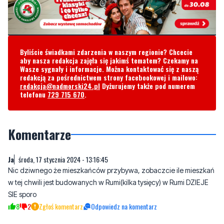
Byliście świadkami zdarzenia w naszym regionie? Chcecie
aby nasza redakcja zajęła się jakimś tematem? Czekamy na
Wasze sygnały i informacje. Można kontaktować się z naszą
redakcją za pośrednictwem strony facebookowej i mailowo:
redakcja@nadmorski24.pl
Dyżurujemy także pod numerem
telefonu
729 715 670
.
Komentarze
Ja
środa, 17 stycznia 2024 - 13:16:45
Nic dziwnego że mieszkańców przybywa, zobaczcie ile mieszkań
w tej chwili jest budowanych w Rumi(kilka tysięcy) w Rumi DZIEJE
SIE sporo
8
2
Zgłoś komentarz
Odpowiedz na komentarz