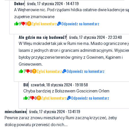
Dekor
środa, 17 stycznia 2024 - 14:47:19
A Wejherowie nic. Pod rządami hildka ostatnie dwie kadencje są
zupełnie zmarnowane
9
1
Zgłoś komentarz
Odpowiedz na komentarz
Ale gdzie ma się budować?
środa, 17 stycznia 2024 - 22:33:40
W Weju mokradeł tak jak w Rumi nie ma. Miasto ograniczone j
lasami z jednych stron i granicami administracyjnymi. Wyjsci
byłoby przyłączenie terenów gminy z Gowinem, Kąpinem i
Gniewowem.
7
0
Zgłoś komentarz
Odpowiedz na komentarz
Bil
czwartek, 18 stycznia 2024 - 19:18:58
Chyba bardziej z Bolszewem Goscicinem Orlem
2
0
Zgłoś komentarz
Odpowiedz na komentarz
mieszkaniec
środa, 17 stycznia 2024 - 13:41:19
Pewnie zaraz znowu mieszkańcy Rumi zaczną krzyczeć, żeby
stolicę powiatu przenieść do nich...