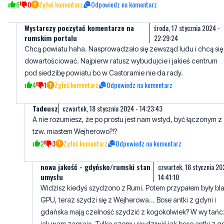
6
0
Zgłoś komentarz
Odpowiedz na komentarz
Wystarczy poczytać komentarze na
środa, 17 stycznia 2024 -
rumskim portalu
22:29:24
Chcą powiatu haha. Nasprowadzało się zewsząd ludu i chcą się
dowartościować. Najpierw ratusz wybudujcie i jakieś centrum
pod siedzibę powiatu bo w Castoramie nie da rady.
4
1
Zgłoś komentarz
Odpowiedz na komentarz
Tadeusz
czwartek, 18 stycznia 2024 - 14:23:43
A nie rozumiesz, że po prostu jest nam wstyd, być łączonym z
tzw. miastem Wejherowo?!?
2
3
Zgłoś komentarz
Odpowiedz na komentarz
nowa jakość - gdyńsko/rumski stan
czwartek, 18 stycznia 20
umysłu
14:41:10
Widzisz kiedyś szydzono z Rumi. Potem przypałem były bl
GPU, teraz szydzi się z Wejherowa... Bose antki z gdyni i
gdańska mają czelność szydzić z kogokolwiek? W wy tańc
jak wam zagrają. Tylko czemu się dziwić jak bose antki z g