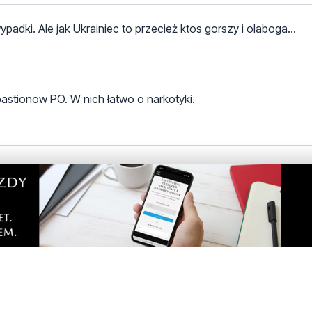
adki. Ale jak Ukrainiec to przecież ktos gorszy i olaboga...
 bastionow PO. W nich łatwo o narkotyki.
 balbina
eby mieli na nowe samochody
. Ostatnio co raz więcej przestępstw popełnianych przez Ukr