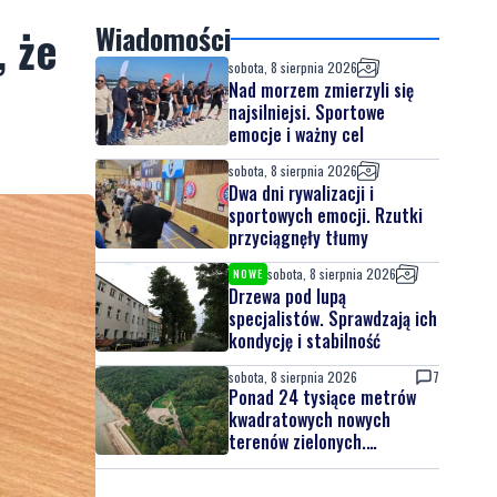
, że
Wiadomości
sobota, 8 sierpnia 2026
Nad morzem zmierzyli się
najsilniejsi. Sportowe
emocje i ważny cel
sobota, 8 sierpnia 2026
Dwa dni rywalizacji i
sportowych emocji. Rzutki
przyciągnęły tłumy
sobota, 8 sierpnia 2026
NOWE
Drzewa pod lupą
specjalistów. Sprawdzają ich
kondycję i stabilność
sobota, 8 sierpnia 2026
7
Ponad 24 tysiące metrów
kwadratowych nowych
terenów zielonych.
Powstanie nowa przestrzeń
do wypoczynku