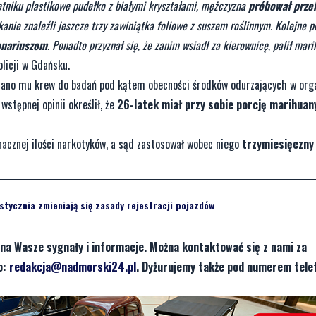
ietniku plastikowe pudełko z białymi kryształami, mężczyzna
próbował prze
anie znaleźli jeszcze trzy zawiniątka foliowe z suszem roślinnym. Kolejne p
jonariuszom
. Ponadto przyznał się, że zanim wsiadł za kierownicę, palił mar
olicji w Gdańsku.
obrano mu krew do badań pod kątem obecności środków odurzających w org
stępnej opinii określił, że
26-latek miał przy sobie porcję marihuany
nacznej ilości narkotyków, a sąd zastosował wobec niego
trzymiesięczny
stycznia zmieniają się zasady rejestracji pojazdów
na Wasze sygnały i informacje. Można kontaktować się z nami za
o:
redakcja@nadmorski24.pl
. Dyżurujemy także pod numerem tele