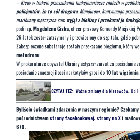
–
Kiedy w trakcie przeszukania funkcjonariusze znaleźli w podłok
policjantów, że to sól drogowa
. Mundurowi, kontynuując przeszuk
marihuany mężczyzna sam
wyjął z bielizny i przekazał je funkc
podinsp.
Magdalena Ciska
, oficer prasowy Komendy Miejskiej P
26-latek został zatrzymany i przewieziony do szpitala, gdzie p
Zabezpieczone substancje zostały przekazane biegłemu, który we w
mefedronu
.
W prokuraturze obywatel Ukrainy usłyszał zarzut za posiadanie z
posiadanie znacznej ilości narkotyków grozi do
10 lat więzienia
.
CZYTAJ TEŻ:
Ważne zmiany dla kierowców. Od 1 
Byliście świadkami zdarzenia w naszym regionie? Czekamy 
pośrednictwem
strony facebookowej
,
strony na X
i mailow
670.