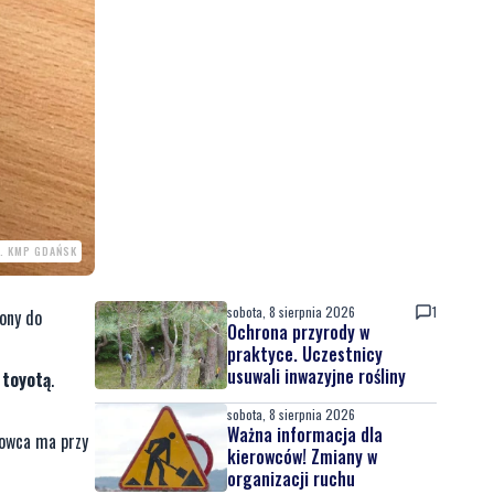
. KMP GDAŃSK
sobota, 8 sierpnia 2026
1
ony do
Ochrona przyrody w
praktyce. Uczestnicy
usuwali inwazyjne rośliny
 toyotą
.
sobota, 8 sierpnia 2026
Ważna informacja dla
rowca ma przy
kierowców! Zmiany w
organizacji ruchu