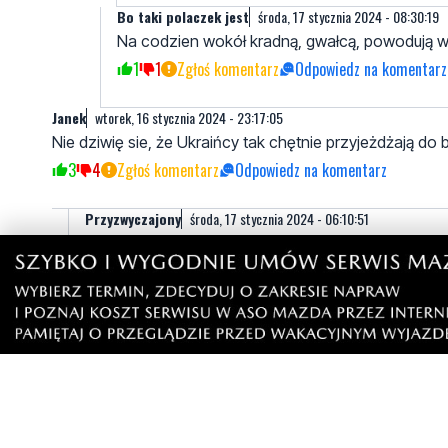
Bo taki polaczek jest
środa, 17 stycznia 2024 - 08:30:19
Na codzien wokół kradną, gwałcą, powodują wyp
1
1
Zgłoś komentarz
Odpowiedz na komentarz
Janek
wtorek, 16 stycznia 2024 - 23:17:05
Nie dziwię sie, że Ukraińcy tak chętnie przyjeżdżają do
3
4
Zgłoś komentarz
Odpowiedz na komentarz
Przyzwyczajony
środa, 17 stycznia 2024 - 06:10:51
Oni nie przyjeżdżają oni już są wiadomo przez kogo
2
1
Zgłoś komentarz
Odpowiedz na komentarz
Mają na ćpanie
środa, 17 stycznia 2024 - 06:13:30
A nie mają żeby wysłać pare hrywien swoim braciom ż
1
1
Zgłoś komentarz
Odpowiedz na komentarz
Jurek
środa, 17 stycznia 2024 - 07:50:18
Następny zamiast na front,to życie z naszych podatków