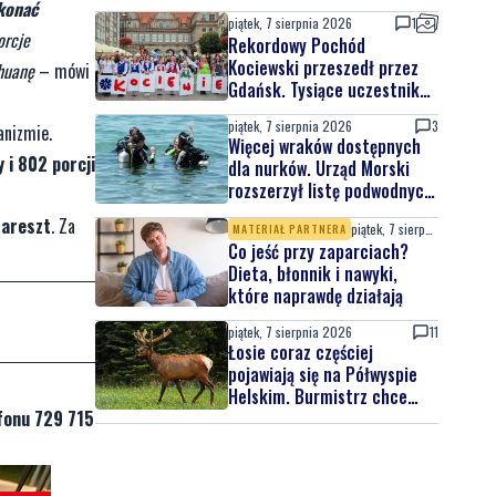
konać
piątek, 7 sierpnia 2026
1
orcje
Rekordowy Pochód
Kociewski przeszedł przez
ihuanę
– mówi
Gdańsk. Tysiące uczestników
na jubileuszowej edycji
piątek, 7 sierpnia 2026
3
anizmie.
Więcej wraków dostępnych
 i 802 porcji
dla nurków. Urząd Morski
rozszerzył listę podwodnych
atrakcji
 areszt
. Za
piątek, 7 sierpnia 2026
MATERIAŁ PARTNERA
Co jeść przy zaparciach?
Dieta, błonnik i nawyki,
które naprawdę działają
piątek, 7 sierpnia 2026
11
Łosie coraz częściej
pojawiają się na Półwyspie
Helskim. Burmistrz chce
fonu 729 715
nowych znaków drogowych