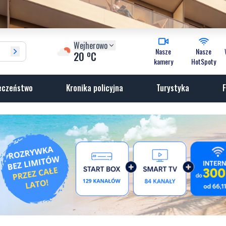
Wejherowo
Nasze
Nasze
o
20
C
kamery
HotSpoty
eczeństwo
Kronika policyjna
Turystyka
F