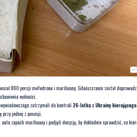
FOT
 posiał 800 porcji mefedronu i marihuany. Gdańszczanin został doprowadz
ozbawienia wolności.
u wywiadowczego zatrzymali do kontroli
26-latka z Ukrainy kierującego
 przy jednej z posesji.
z auta zapach marihuany i podjęli decyzję, by dokładnie sprawdzić, co kie