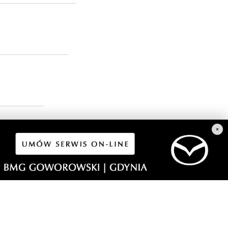
×
aińców.