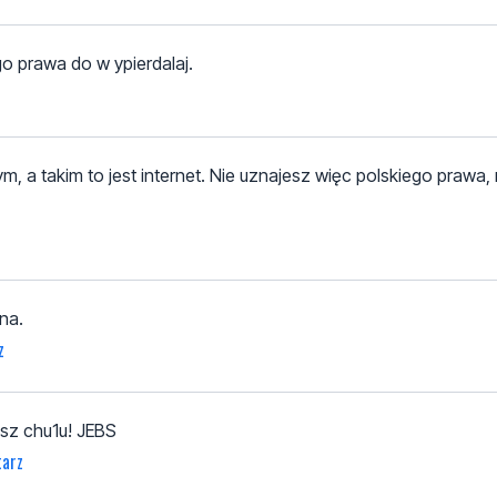
o prawa do w ypierdalaj.
a takim to jest internet. Nie uznajesz więc polskiego prawa, n
na.
z
sz chu1u! JEBS
tarz