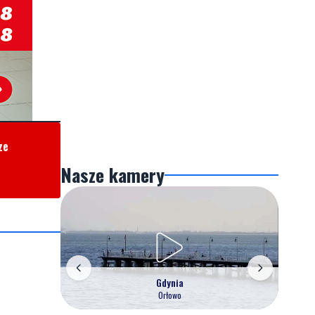
ze
Nasze kamery
Gdynia
Orłowo