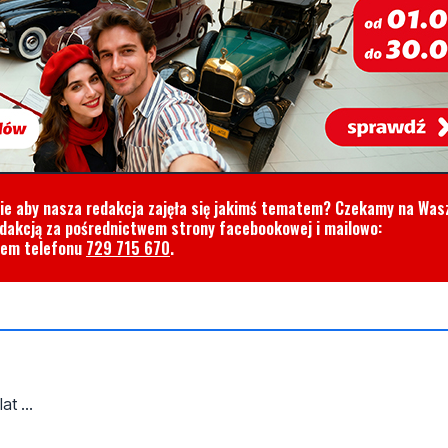
cie aby nasza redakcja zajęła się jakimś tematem? Czekamy na Was
edakcją za pośrednictwem strony facebookowej i mailowo:
rem telefonu
729 715 670
.
t ...