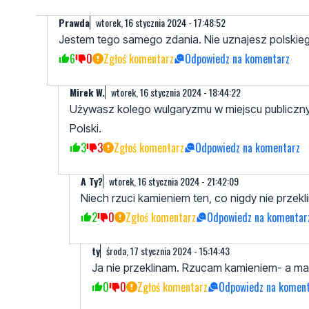
Prawda
wtorek, 16 stycznia 2024 - 17:48:52
Jestem tego samego zdania. Nie uznajesz polskieg
6
0
Zgłoś komentarz
Odpowiedz na komentarz
Mirek W.
wtorek, 16 stycznia 2024 - 18:44:22
Używasz kolego wulgaryzmu w miejscu publicznym, 
Polski.
3
3
Zgłoś komentarz
Odpowiedz na komentarz
A Ty?
wtorek, 16 stycznia 2024 - 21:42:09
Niech rzuci kamieniem ten, co nigdy nie przekli
2
0
Zgłoś komentarz
Odpowiedz na komentar
ty
środa, 17 stycznia 2024 - 15:14:43
Ja nie przeklinam. Rzucam kamieniem- a ma
0
0
Zgłoś komentarz
Odpowiedz na komen