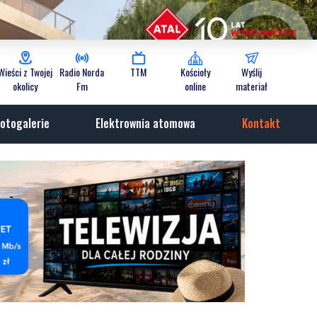
Wieści z Twojej
Radio Norda
TTM
Kościoły
Wyślij
okolicy
Fm
online
materiał
otogalerie
Elektrownia atomowa
Kontakt