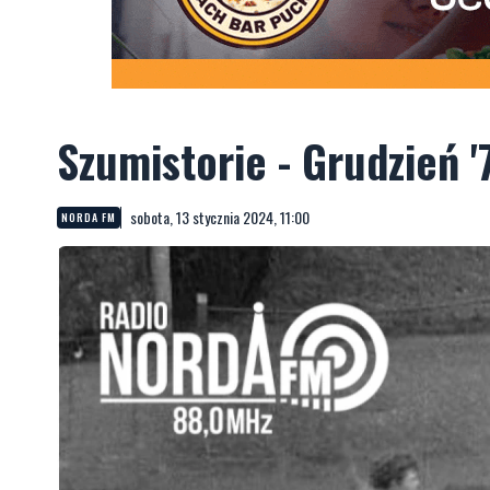
Szumistorie - Grudzień '
sobota, 13 stycznia 2024, 11:00
NORDA FM