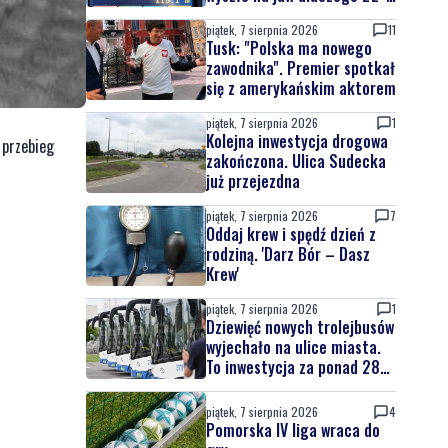
latek uciekał
piątek, 7 sierpnia 2026
11
Tusk: "Polska ma nowego
zawodnika". Premier spotkał
się z amerykańskim aktorem
piątek, 7 sierpnia 2026
1
Kolejna inwestycja drogowa
 przebieg
zakończona. Ulica Sudecka
już przejezdna
piątek, 7 sierpnia 2026
7
Oddaj krew i spędź dzień z
rodziną. 'Darz Bór – Dasz
Krew'
piątek, 7 sierpnia 2026
1
Dziewięć nowych trolejbusów
wyjechało na ulice miasta.
To inwestycja za ponad 28
mln zł
piątek, 7 sierpnia 2026
4
Pomorska IV liga wraca do