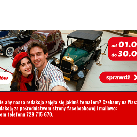
cie aby nasza redakcja zajęła się jakimś tematem? Czekamy na Was
edakcją za pośrednictwem strony facebookowej i mailowo:
rem telefonu
729 715 670
.