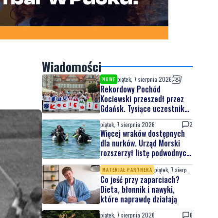
Wiadomości
piątek, 7 sierpnia 2026
NOWE
Rekordowy Pochód
Kociewski przeszedł przez
Gdańsk. Tysiące uczestników
na jubileuszowej edycji
piątek, 7 sierpnia 2026
2
Więcej wraków dostępnych
dla nurków. Urząd Morski
rozszerzył listę podwodnych
atrakcji
piątek, 7 sierpnia 2026
MATERIAŁ PARTNERA
Co jeść przy zaparciach?
Dieta, błonnik i nawyki,
które naprawdę działają
piątek, 7 sierpnia 2026
6