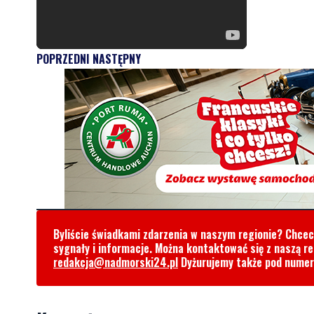
POPRZEDNI
NASTĘPNY
Byliście świadkami zdarzenia w naszym regionie? Chce
sygnały i informacje. Można kontaktować się z naszą r
redakcja@nadmorski24.pl
Dyżurujemy także pod nume