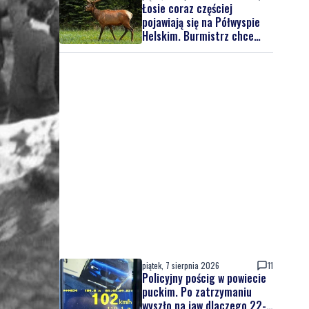
Łosie coraz częściej
pojawiają się na Półwyspie
Helskim. Burmistrz chce
nowych znaków drogowych
piątek, 7 sierpnia 2026
11
Policyjny pościg w powiecie
puckim. Po zatrzymaniu
wyszło na jaw dlaczego 22-