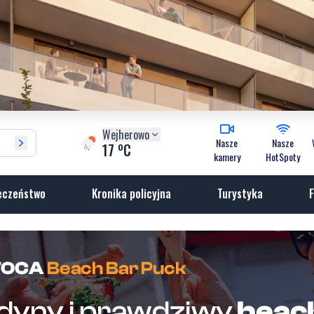
Wejherowo
Nasze
Nasze
o
17
C
kamery
HotSpoty
eczeństwo
Kronika policyjna
Turystyka
F