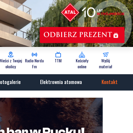
Wieści z Twojej
Radio Norda
TTM
Kościoły
Wyślij
okolicy
Fm
online
materiał
otogalerie
Elektrownia atomowa
Kontakt