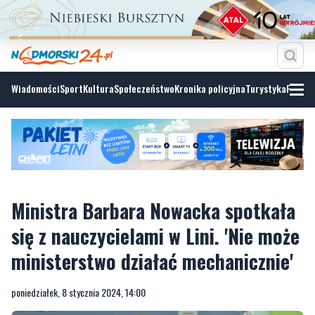
Wiadomości
Sport
Kultura
Społeczeństwo
Kronika policyjna
Turystyka
Fotoga
Ministra Barbara Nowacka spotkała
się z nauczycielami w Lini. 'Nie może
ministerstwo działać mechanicznie'
poniedziałek, 8 stycznia 2024, 14:00