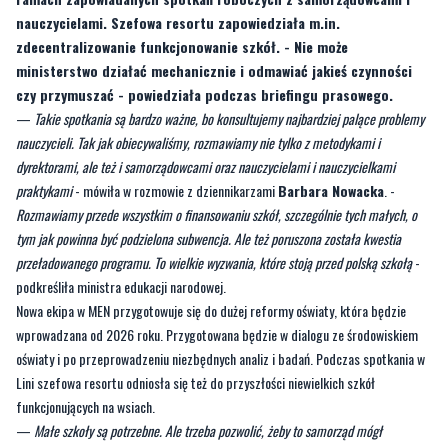
czy przymuszać - powiedziała podczas briefingu prasowego.
—
Takie spotkania są bardzo ważne, bo konsultujemy najbardziej palące problemy
nauczycieli. Tak jak obiecywaliśmy, rozmawiamy nie tylko z metodykami i
dyrektorami, ale też i samorządowcami oraz nauczycielami i nauczycielkami
praktykami
- mówiła w rozmowie z dziennikarzami
Barbara Nowacka
. -
Rozmawiamy przede wszystkim o finansowaniu szkół, szczególnie tych małych, o
tym jak powinna być podzielona subwencja. Ale też poruszona została kwestia
przeładowanego programu. To wielkie wyzwania, które stoją przed polską szkołą
-
podkreśliła ministra edukacji narodowej.
Nowa ekipa w MEN przygotowuje się do dużej reformy oświaty, która będzie
wprowadzana od 2026 roku. Przygotowana będzie w dialogu ze środowiskiem
oświaty i po przeprowadzeniu niezbędnych analiz i badań. Podczas spotkania w
Lini szefowa resortu odniosła się też do przyszłości niewielkich szkół
funkcjonujących na wsiach.
—
Małe szkoły są potrzebne. Ale trzeba pozwolić, żeby to samorząd mógł
kształtować je tak, żeby dobrze funkcjonowały w sieci szkół. To co będziemy robić,
to konsultować się z samorządami, jak np. w gminie Linia, które wiedzą co działa.
Nie może ministerstwo działać mechanicznie i odmawiać jakieś czynności czy