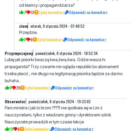
ziom
wtorek, 9 stycznia 2024 - 07:48:52
Przejdzie.
0
6
Zgłoś komentarz
Odpowiedz na komentarz
Przyzwyczajony
poniedziałek, 8 stycznia 2024 - 18:52:34
Lubię jak pisiorki kwaczą kwa,kwa,kwa. Gdzie wasza tv
propaganda? Trzy czwarte nie ogląda republiki bo abonament
trzeba płacić , nie długo na legitymację pisiorka będzie za darmo
buhaha .
8
20
Zgłoś komentarz
Odpowiedz na komentarz
Obserwator
poniedziałek, 8 stycznia 2024 - 19:33:02
Pani ministra ( jak to brzmi ????) nie spotkała się w Lini z
nauczycielami, tylko z władzami gminy i dyrektorami szkół.
Nauczyciele prowadzili w tym czasie lekcje
19
6
Zgłoś komentarz
Odpowiedz na komentarz
Przyzwyczajony
poniedziałek, 8 stycznia 2024 - 20:06:00
Według ciebie pani minister przyjechała do pani dyrektor.