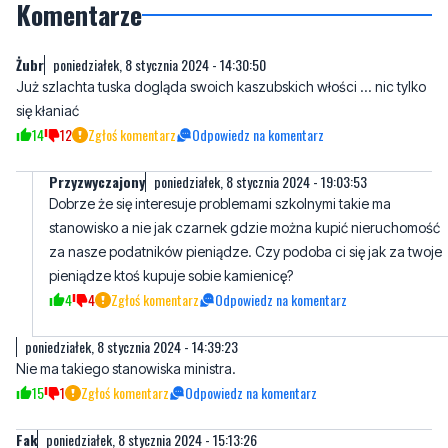
Już szlachta tuska dogląda swoich kaszubskich włości ... nic tylko
się kłaniać
14
12
Zgłoś komentarz
Odpowiedz na komentarz
Przyzwyczajony
poniedziałek, 8 stycznia 2024 - 19:03:53
Dobrze że się interesuje problemami szkolnymi takie ma
stanowisko a nie jak czarnek gdzie można kupić nieruchomość
za nasze podatników pieniądze. Czy podoba ci się jak za twoje
pieniądze ktoś kupuje sobie kamienicę?
4
4
Zgłoś komentarz
Odpowiedz na komentarz
poniedziałek, 8 stycznia 2024 - 14:39:23
Nie ma takiego stanowiska ministra.
15
1
Zgłoś komentarz
Odpowiedz na komentarz
Fak
poniedziałek, 8 stycznia 2024 - 15:13:26
Jakie słowo ministra może ministrant.
12
0
Zgłoś komentarz
Odpowiedz na komentarz