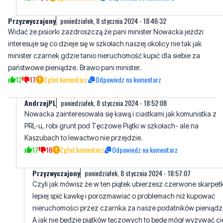
interesuje się co dzieje się w szkołach naszej okolicy nie tak jak
minister czarnek gdzie tanio nieruchomość kupić dla siebie za
państwowe pieniądze. Brawo pani minister.
12
17
Zgłoś komentarz
Odpowiedz na komentarz
AndrzejPL
poniedziałek, 8 stycznia 2024 - 18:52:08
Nowacka zainteresowała się kawą i ciastkami jak komunistka z
PRL-u, robi grunt pod Tęczowe Piątki w szkołach- ale na
Kaszubach to lewactwo nie przejdzie.
17
16
Zgłoś komentarz
Odpowiedz na komentarz
Przyzwyczajony
poniedziałek, 8 stycznia 2024 - 18:57:07
Czyli jak mówisz że w ten piątek ubierzesz czerwone skarpetk
lepiej spić kawkę i porozmawiać o problemach niż kupować
nieruchomości przez czarnka za nasze podatników pieniądz
A jak nie będzie piątków tęczowych to będę mógł wyzywać ci
od kłamcy i propagandziarza?
3
12
Zgłoś komentarz
Odpowiedz na komentarz