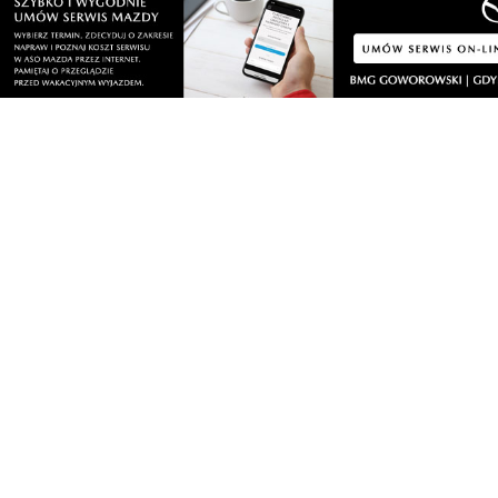
pojechała do Krakowa, ażeby zrobić cyrk przy odwołaniu
miejscowej kurator, Pani Nowak bardzo znienawidzoną przez
lewactwo. Rozumiem, zmieniła się ekipa rządowa, następuje
wymiana, ale czy trzeba to robić w taki sposób, kiedy wystarczyło
wręczenie odwołania przez wojewodę. Nie, trzeba było to zrobić
w poniżający sposób dla odwoływanej kurator, kobiety, typowy dla
bolszewickiego lewactwa. I po raz kolejny została tak
potraktowana kobieta z obozu prawicowego, a rzekomo
feministki, w tym Nowacka zażarcie walczą o godność i szacunek
dla kobiet. Następna kwestia czy Nowacka ma wystarczające
kwalifikacje, ażeby zostać ministrem, a przepraszam ministrą.
12
11
Zgłoś komentarz
Odpowiedz na komentarz
Gdańszczanka
wtorek, 9 stycznia 2024 - 08:14:18
Czego wy oczekujecie od komentujących. Wyniki wyborów mówią
same za siebie. W tej gminie nie rozumieją praw ekonomii. Głosują
tak jak chcą psiory. Gmina Linia dała niezły popis w wyborach.
Wstydźcie się . Na szczęście już tam nie mieszkam.
Wyprowadziłam się do Trójmiasta. Tutaj jest jaśniej, Wizyta minister