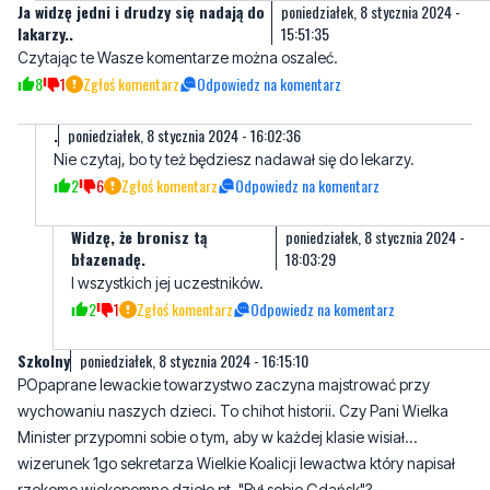
8
1
Zgłoś komentarz
Odpowiedz na komentarz
.
poniedziałek, 8 stycznia 2024 - 16:02:36
Nie czytaj, bo ty też będziesz nadawał się do lekarzy.
2
6
Zgłoś komentarz
Odpowiedz na komentarz
Widzę, że bronisz tą
poniedziałek, 8 stycznia 2024 -
błazenadę.
18:03:29
I wszystkich jej uczestników.
2
1
Zgłoś komentarz
Odpowiedz na komentarz
Szkolny
poniedziałek, 8 stycznia 2024 - 16:15:10
POpaprane lewackie towarzystwo zaczyna majstrować przy
wychowaniu naszych dzieci. To chihot historii. Czy Pani Wielka
Minister przypomni sobie o tym, aby w każdej klasie wisiał...
wizerunek 1go sekretarza Wielkie Koalicji lewactwa który napisał
rzekomo wiekopomne dzieło pt. "Był sobie Gdańsk"?
Historia wyda cenzurkę temu artyście i to szybciej niż byśmy się
spodziewali...
20
14
Zgłoś komentarz
Odpowiedz na komentarz