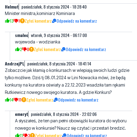
smalec
wtorek, 9 stycznia 2024 - 06:17:00
wojewoda - wodzianka
2
0
Zgłoś komentarz
Odpowiedz na komentarz
AndrzejPL
poniedziałek, 8 stycznia 2024 - 18:41:14
Zobaczcie jak kłamią o konkursach w wlepiają swoich ludzi gdzie
tylko możliwe. Dziś tj 08.01.2024 w Lini Nowacka mówi, że będą
konkursy na kuratora oświaty a 22.12.2023 wsadziła tam rękami
Rutkiewicz nowego swojego kuratora. A gdzie Konkurs?
14
11
Zgłoś komentarz
Odpowiedz na komentarz
emeryt
poniedziałek, 8 stycznia 2024 - 22:02:06
A słyszałeś, że ten pan pełni obowiązki kuratora do wyboru
nowego w konkursie? Naucz się czytać i przestań bredzić.
11
3
Zgłoś komentarz
Odpowiedz na komentarz
Przyzwyczajony
poniedziałek, 8 stycznia 2024 - 18:46:32
Widać że pisiorki zazdroszczą że pani minister Nowacka jeżdzi