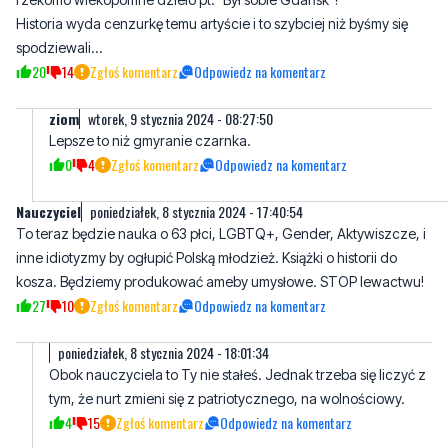
ziom
wtorek, 9 stycznia 2024 - 08:27:50
Lepsze to niż gmyranie czarnka.
0
4
Zgłoś komentarz
Odpowiedz na komentarz
Nauczyciel
poniedziałek, 8 stycznia 2024 - 17:40:54
To teraz będzie nauka o 63 płci, LGBTQ+, Gender, Aktywiszcze, i
inne idiotyzmy by ogłupić Polską młodzież. Książki o historii do
kosza. Będziemy produkować ameby umysłowe. STOP lewactwu!
27
10
Zgłoś komentarz
Odpowiedz na komentarz
poniedziałek, 8 stycznia 2024 - 18:01:34
Obok nauczyciela to Ty nie stałeś. Jednak trzeba się liczyć z
tym, że nurt zmieni się z patriotycznego, na wolnościowy.
4
15
Zgłoś komentarz
Odpowiedz na komentarz
Helmut
poniedziałek, 8 stycznia 2024 - 18:28:40
Minister ministra,kominiarz Kominiara
13
1
Zgłoś komentarz
Odpowiedz na komentarz