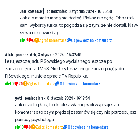
sami wyborcy tuska, to pogodza się z tym, że nie dostali. Naw
słowa nie powiedzą.
7
6
Zgłoś komentarz
Odpowiedz na komentarz
AIek
poniedziałek, 8 stycznia 2024 - 15:32:49
Ile tu jeszcze jadu PiSowskiego wydalanego jeszcze po
zaczerpnięciu z TVPiS. Niestety teraz chcąc zaczerpnąć jadu
PiSowskiego, musicie opłacić TV Republika.
10
20
Zgłoś komentarz
Odpowiedz na komentarz
yeti
poniedziałek, 8 stycznia 2024 - 16:12:54
Jak ci za to płacą to ok, ale z własnej woli wypisujesz te
komentarze to czym prędzej zastanów się czy nie potrzebujesz
pomocy psychologa
10
0
Zgłoś komentarz
Odpowiedz na komentarz
Ja widzę jedni i drudzy się nadają do
poniedziałek, 8 stycznia 2024 -
lakarzy..
15:51:35
Czytając te Wasze komentarze można oszaleć.