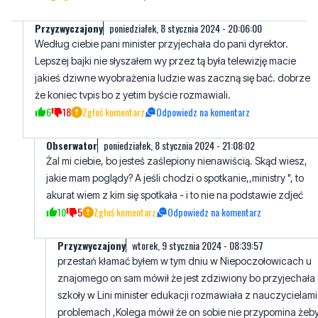
Lepszej bajki nie słyszałem wy przez tą była telewizję macie
jakieś dziwne wyobrażenia ludzie was zaczną się bać. dobrze
że koniec tvpis bo z yetim byście rozmawiali.
6
18
Zgłoś komentarz
Odpowiedz na komentarz
Obserwator
poniedziałek, 8 stycznia 2024 - 21:08:02
Żal mi ciebie, bo jesteś zaślepiony nienawiścią. Skąd wiesz,
jakie mam poglądy? A jeśli chodzi o spotkanie,,ministry ", to
akurat wiem z kim się spotkała - i to nie na podstawie zdjeć
10
5
Zgłoś komentarz
Odpowiedz na komentarz
Przyzwyczajony
wtorek, 9 stycznia 2024 - 08:39:57
przestań kłamać byłem w tym dniu w Niepoczołowicach u
znajomego on sam mówił że jest zdziwiony bo przyjechała
szkoły w Lini minister edukacji rozmawiała z nauczycielami
problemach ,Kolega mówił że on sobie nie przypomina żeb
ostatnich czasach ktoś ich odwiedził z wysokiego szczebl
Dlatego skończ z propagandą pisowską że PO teczówke
odwali,religie zniesie, krzyże zdejmie itp rzeczy. Czasy tvpi