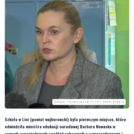
ŹRÓDŁO: TELEWIZJATTM.PL/FOT. VASYL KYRNYS
Szkoła w Lini (powiat wejherowski) była pierwszym miejsce, które
odwiedziła ministra edukacji narodowej Barbara Nowacka w
ramach zapowiadanych spotkań roboczych z samorządowcami i
nauczycielami. Szefowa resortu zapowiedziała m.in.
zdecentralizowanie funkcjonowanie szkół. - Nie może
ministerstwo działać mechanicznie i odmawiać jakieś czynności