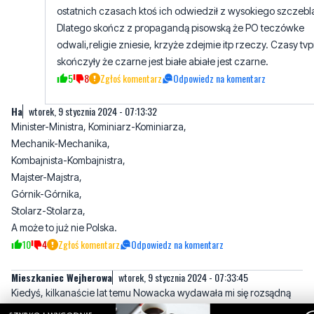
skończyły że czarne jest białe abiałe jest czarne.
5
8
Zgłoś komentarz
Odpowiedz na komentarz
Ha
wtorek, 9 stycznia 2024 - 07:13:32
Minister-Ministra, Kominiarz-Kominiarza,
Mechanik-Mechanika,
Kombajnista-Kombajnistra,
Majster-Majstra,
Górnik-Górnika,
Stolarz-Stolarza,
A może to już nie Polska.
10
4
Zgłoś komentarz
Odpowiedz na komentarz
Mieszkaniec Wejherowa
wtorek, 9 stycznia 2024 - 07:33:45
Kiedyś, kilkanaście lat temu Nowacka wydawała mi się rozsądną
osobą, mimo przynależności do palikota. Ale z roku na rok było
tylko gorzej, stała się z zachowania osobą prostacką, jak przystało
na feministkę. Przed wyborami wraz z POmaską robiła kampanię na
grobach piaśnickich. Obrzydliwe. Jak została ministrą edukacji,