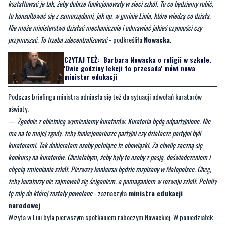
przymuszać. To trzeba zdecentralizować
- podkreśliła
Nowacka
.
CZYTAJ TEŻ:
Barbara Nowacka o religii w szkole.
'Dwie godziny lekcji to przesada' mówi nowa
minister edukacji
Podczas briefingu ministra odniosła się też do sytuacji odwołań kuratorów
oświaty.
—
Zgodnie z obietnicą wymieniamy kuratorów. Kuratoria będą odpartyjnione. Nie
ma na to mojej zgody, żeby funkcjonariusze partyjni czy działacze partyjni byli
kuratorami. Tak dobierałam osoby pełniące te obowiązki. Za chwilę zaczną się
konkursy na kuratorów. Chciałabym, żeby były to osoby z pasją, doświadczeniem i
chęcią zmieniania szkół. Pierwszy konkursu będzie rozpisany w Małopolsce. Chcę,
żeby kuratorzy nie zajmowali się ściganiem, a pomaganiem w rozwoju szkół. Pełniły
tę rolę do której zostały powołane
- zaznaczyła
ministra edukacji
narodowej
.
Wizyta w Lini była pierwszym spotkaniem roboczym Nowackiej. W poniedziałek
8 stycznia 2024 roku, odwiedziła też Lębork.
[movies]1[/movies]
Byliście świadkami zdarzenia w naszym regionie? Czekamy na