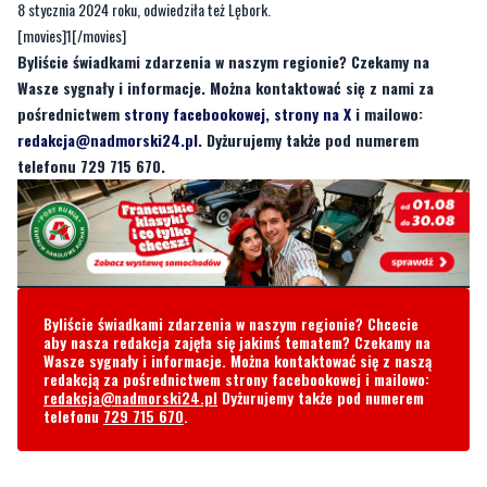
Wasze sygnały i informacje. Można kontaktować się z nami za
pośrednictwem
strony facebookowej
,
strony na X
i mailowo:
redakcja@nadmorski24.pl
. Dyżurujemy także pod numerem
telefonu 729 715 670.
Byliście świadkami zdarzenia w naszym regionie? Chcecie
aby nasza redakcja zajęła się jakimś tematem? Czekamy na
Wasze sygnały i informacje. Można kontaktować się z naszą
redakcją za pośrednictwem strony facebookowej i mailowo:
redakcja@nadmorski24.pl
Dyżurujemy także pod numerem
telefonu
729 715 670
.
Komentarze
Żubr
poniedziałek, 8 stycznia 2024 - 14:30:50