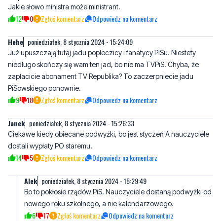
Hehe
poniedziałek, 8 stycznia 2024 - 15:24:09
Już upuszczają tutaj jadu popleczicy i fanatycy PiSu. Niestety
niedługo skończy się wam ten jad, bo nie ma TVPiS. Chyba, że
zapłacicie abonament TV Republika? To zaczerpniecie jadu
PiSowskiego ponownie.
9
18
Zgłoś komentarz
Odpowiedz na komentarz
Janek
poniedziałek, 8 stycznia 2024 - 15:26:33
Ciekawe kiedy obiecane podwyżki, bo jest styczeń A nauczyciele
dostali wypłaty PO staremu.
14
5
Zgłoś komentarz
Odpowiedz na komentarz
AIek
poniedziałek, 8 stycznia 2024 - 15:29:49
Bo to pokłosie rządów PiS. Nauczyciele dostaną podwyżki od
nowego roku szkolnego, a nie kalendarzowego.
6
17
Zgłoś komentarz
Odpowiedz na komentarz
Jan kowalski
poniedziałek, 8 stycznia 2024 - 16:56:58
Jak dla mnie to mogą nie dostać. Płakać nie będę. Obok i tak