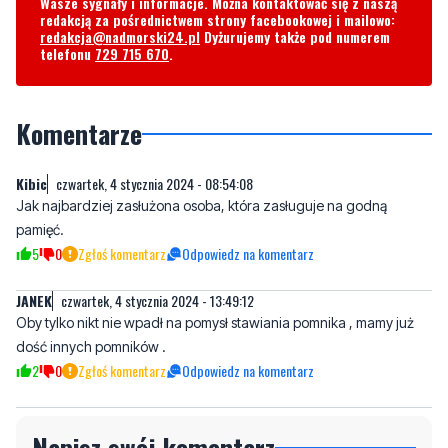
Komentarze
Kibic
czwartek, 4 stycznia 2024 - 08:54:08
Jak najbardziej zasłużona osoba, która zasługuje na godną
pamięć.
5
0
Zgłoś komentarz
Odpowiedz na komentarz
JANEK
czwartek, 4 stycznia 2024 - 13:49:12
Oby tylko nikt nie wpadł na pomysł stawiania pomnika , mamy już
dość innych pomników .
2
0
Zgłoś komentarz
Odpowiedz na komentarz
Napisz swój komentarz
Nie hejtuj, pisz kulturalnie i zgodne z prawem
komentarze! Jeśli widzisz niestosowny wpis -