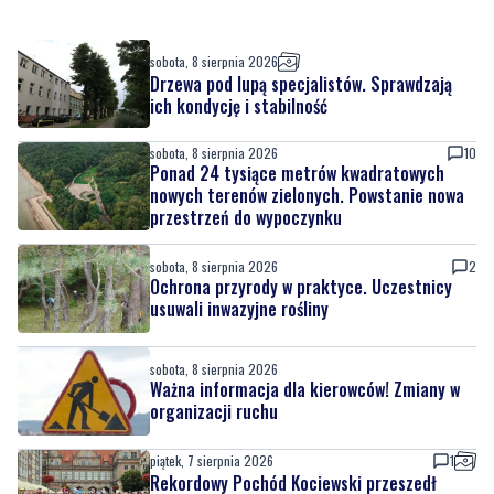
Drzewa pod lupą specjalistów. Sprawdzają
ich kondycję i stabilność
sobota, 8 sierpnia 2026
10
Ponad 24 tysiące metrów kwadratowych
nowych terenów zielonych. Powstanie nowa
przestrzeń do wypoczynku
sobota, 8 sierpnia 2026
2
Ochrona przyrody w praktyce. Uczestnicy
usuwali inwazyjne rośliny
sobota, 8 sierpnia 2026
Ważna informacja dla kierowców! Zmiany w
organizacji ruchu
piątek, 7 sierpnia 2026
1
Rekordowy Pochód Kociewski przeszedł
przez Gdańsk. Tysiące uczestników na
jubileuszowej edycji
piątek, 7 sierpnia 2026
3