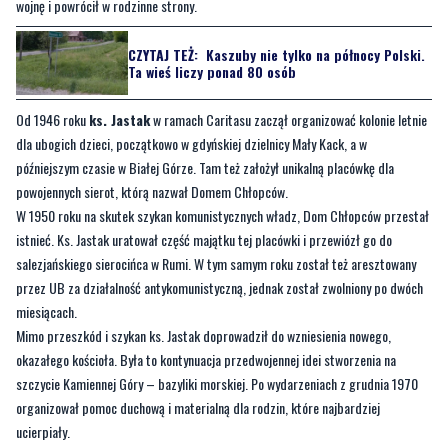
Od 1946 roku
ks. Jastak
w ramach Caritasu zaczął organizować kolonie letnie
dla ubogich dzieci, początkowo w gdyńskiej dzielnicy Mały Kack, a w
późniejszym czasie w Białej Górze. Tam też założył unikalną placówkę dla
powojennych sierot, którą nazwał Domem Chłopców.
W 1950 roku na skutek szykan komunistycznych władz, Dom Chłopców przestał
istnieć. Ks. Jastak uratował część majątku tej placówki i przewiózł go do
salezjańskiego sierocińca w Rumi. W tym samym roku został też aresztowany
przez UB za działalność antykomunistyczną, jednak został zwolniony po dwóch
miesiącach.
Mimo przeszkód i szykan ks. Jastak doprowadził do wzniesienia nowego,
okazałego kościoła. Była to kontynuacja przedwojennej idei stworzenia na
szczycie Kamiennej Góry – bazyliki morskiej. Po wydarzeniach z grudnia 1970
organizował pomoc duchową i materialną dla rodzin, które najbardziej
ucierpiały.
We wrześniu 1980 roku powstał Społeczny Komitet Budowy Pomników Ofiar
Grudnia. Ks. Jastak został jego honorowym członkiem obok prymasa Stefana
Wyszyńskiego. Zaledwie kilka miesięcy później – 17 grudnia 1980 roku – pomnik