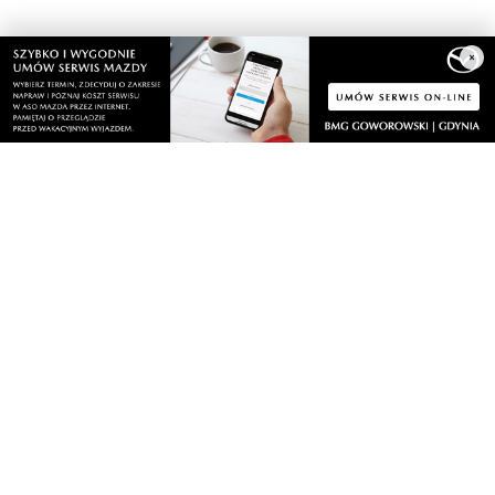
Zobacz wszystkie →
×
Artykuły
Informacje
Wiadomości
O portalu
Sport
Kontakt
Kultura
Regulamin
Społeczeństwo
Polityka prywatności
Kronika policyjna
Reklama
Zobacz
Fotogalerie
Nasze HotSpoty
Nasze kamery
Praca