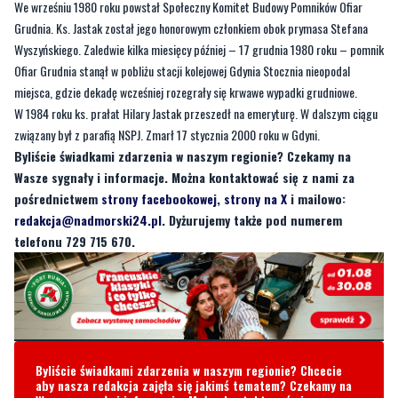
Ofiar Grudnia stanął w pobliżu stacji kolejowej Gdynia Stocznia nieopodal
miejsca, gdzie dekadę wcześniej rozegrały się krwawe wypadki grudniowe.
W 1984 roku ks. prałat Hilary Jastak przeszedł na emeryturę. W dalszym ciągu
związany był z parafią NSPJ. Zmarł 17 stycznia 2000 roku w Gdyni.
Byliście świadkami zdarzenia w naszym regionie? Czekamy na
Wasze sygnały i informacje. Można kontaktować się z nami za
pośrednictwem
strony facebookowej
,
strony na X
i mailowo:
redakcja@nadmorski24.pl
. Dyżurujemy także pod numerem
telefonu 729 715 670.
Byliście świadkami zdarzenia w naszym regionie? Chcecie
aby nasza redakcja zajęła się jakimś tematem? Czekamy na
Wasze sygnały i informacje. Można kontaktować się z naszą
redakcją za pośrednictwem strony facebookowej i mailowo:
redakcja@nadmorski24.pl
Dyżurujemy także pod numerem
telefonu
729 715 670
.