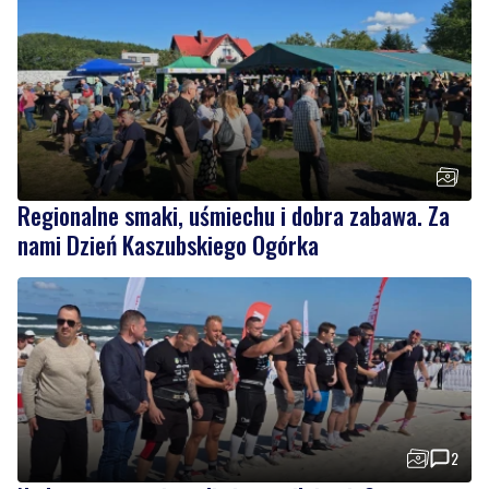
Regionalne smaki, uśmiechu i dobra zabawa. Za
nami Dzień Kaszubskiego Ogórka
2
Nad morzem zmierzyli się najsilniejsi. Sportowe
emocje i ważny cel
Wiadomości