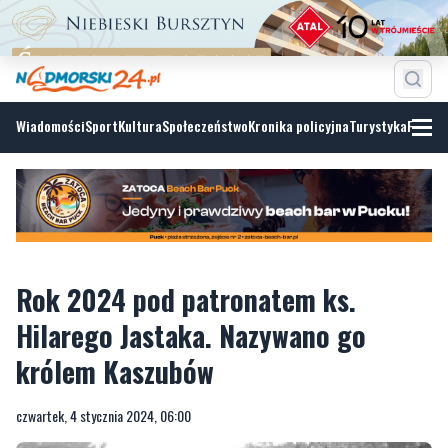
Wiadomości
Sport
Kultura
Społeczeństwo
Kronika policyjna
Turystyka
Fotoga
Rok 2024 pod patronatem ks.
Hilarego Jastaka. Nazywano go
królem Kaszubów
czwartek, 4 stycznia 2024, 06:00