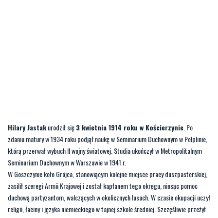
Hilary Jastak
urodził się
3 kwietnia 1914 roku w Kościerzynie
. Po
zdaniu matury w 1934 roku podjął naukę w Seminarium Duchownym w Pelplinie,
którą przerwał wybuch II wojny światowej. Studia ukończył w Metropolitalnym
Seminarium Duchownym w Warszawie w 1941 r.
W Goszczynie koło Grójca, stanowiącym kolejne miejsce pracy duszpasterskiej,
zasilił szeregi Armii Krajowej i został kapłanem tego okręgu, niosąc pomoc
duchową partyzantom, walczących w okolicznych lasach. W czasie okupacji uczył
religii, łaciny i języka niemieckiego w tajnej szkole średniej. Szczęśliwie przeżył
wojnę i powrócił w rodzinne strony.
CZYTAJ TEŻ:
Kaszuby nie tylko na północy Polski.
Ta wieś liczy ponad 80 osób