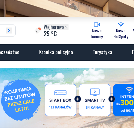
Wejherowo
Nasze
Nasze
o
25
C
kamery
HotSpoty
eczeństwo
Kronika policyjna
Turystyka
F