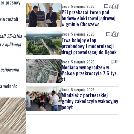
icer prasowy
środa, 5 sierpnia 2026
30
PEJ przekazał teren pod
budowę elektrowni jądrowej
ie zostali
w gminie Choczewo
środa, 5 sierpnia 2026
3
mali 25-latka w
Trwa kolejny etap
 z aplikacją
przebudowy i modernizacji
drogi prowadzącej do Dębek
środa, 5 sierpnia 2026
11
Mediana wynagrodzeń w
 usiłowania
Polsce przekroczyła 7,6 tys.
zł
a wolności.
środa, 5 sierpnia 2026
Młodzież z partnerskiej
gminy zakończyła wakacyjny
pobyt