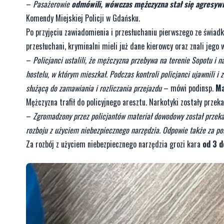
–
Pasażerowie
odmówili, wówczas mężczyzna stał się agresywn
Komendy Miejskiej Policji w Gdańsku.
Po przyjęciu zawiadomienia i przesłuchaniu pierwszego ze świadk
przesłuchani, kryminalni mieli już dane kierowcy oraz znali jego 
–
Policjanci ustalili, że mężczyzna przebywa na terenie Sopotu i n
hostelu, w którym mieszkał. Podczas kontroli policjanci ujawnili i 
służącą do zamawiania i rozliczania przejazdu
– mówi podinsp.
Ma
Mężczyzna trafił do policyjnego aresztu. Narkotyki zostały prze
–
Zgromadzony przez policjantów materiał dowodowy został przeka
rozboju z użyciem niebezpiecznego narzędzia. Odpowie także za p
Za rozbój z użyciem niebezpiecznego narzędzia grozi kara
od 3 d