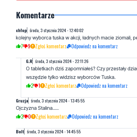
Komentarze
chłop
środa, 3 stycznia 2024 - 12:40:02
kolejny wyborca tuska w akcji, ładnych macie ziomali, p
7
9
Zgłoś komentarz
Odpowiedz na komentarz
G.R
środa, 3 stycznia 2024 - 22:11:26
O tabletkach dziś zapomniałeś? Czy przestały dzia
wszędzie tylko widzisz wyborców Tuska.
2
1
Zgłoś komentarz
Odpowiedz na komentarz
Gruzja
środa, 3 stycznia 2024 - 13:45:55
Ojczyzna Stalina.....
3
0
Zgłoś komentarz
Odpowiedz na komentarz
Bolt
środa, 3 stycznia 2024 - 14:45:55