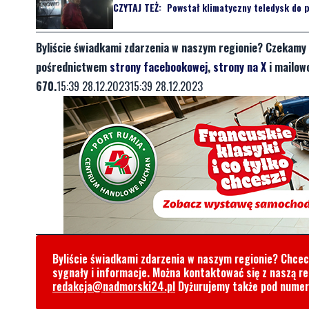
CZYTAJ TEŻ:
Powstał klimatyczny teledysk do pi
Byliście świadkami zdarzenia w naszym regionie? Czekamy 
pośrednictwem
strony facebookowej
,
strony na X
i mailow
670.
15:39 28.12.202315:39 28.12.2023
Byliście świadkami zdarzenia w naszym regionie? Chce
sygnały i informacje. Można kontaktować się z naszą r
redakcja@nadmorski24.pl
Dyżurujemy także pod nume