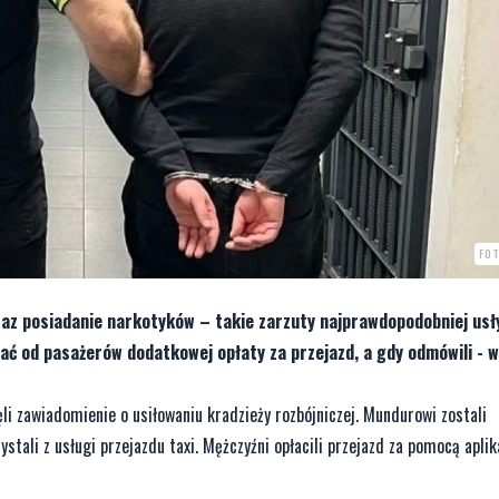
FOT
raz posiadanie narkotyków – takie zarzuty najprawdopodobniej usł
dać od pasażerów dodatkowej opłaty za przejazd, a gdy odmówili - 
ęli zawiadomienie o usiłowaniu kradzieży rozbójniczej. Mundurowi zostali
ali z usługi przejazdu taxi. Mężczyźni opłacili przejazd za pomocą aplika