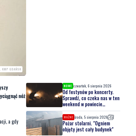
. KMP GDAŃSK
czwartek, 6 sierpnia 2026
NOWE
yszy
Od festynów po koncerty.
wyciągnąć nóż
Sprawdź, co czeka nas w ten
weekend w powiecie
lęborskim
środa, 5 sierpnia 2026
WAŻNE
cji, a gdy
Pożar stolarni. "Ogniem
objęty jest cały budynek"