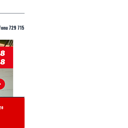
fonu 729 715
ze