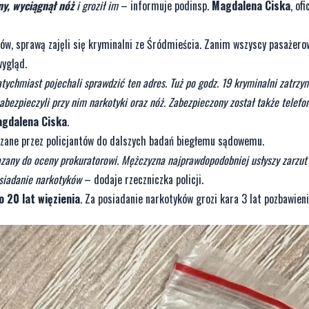
y, wyciągnął nóż
i groził im
– informuje podinsp.
Magdalena Ciska
, of
ów, sprawą zajęli się kryminalni ze Śródmieścia. Zanim wszyscy pasażerow
wygląd.
atychmiast pojechali sprawdzić ten adres. Tuż po godz. 19 kryminalni zatrzy
zabezpieczyli przy nim narkotyki oraz nóż. Zabezpieczony został także telefon
gdalena Ciska
.
kazane przez policjantów do dalszych badań biegłemu sądowemu.
zany do oceny prokuratorowi. Mężczyzna najprawdopodobniej usłyszy zarzut
osiadanie narkotyków
– dodaje rzeczniczka policji.
o 20 lat więzienia
. Za posiadanie narkotyków grozi kara 3 lat pozbawieni