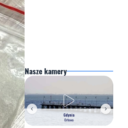
Nasze kamery
Gdynia
Orłowo