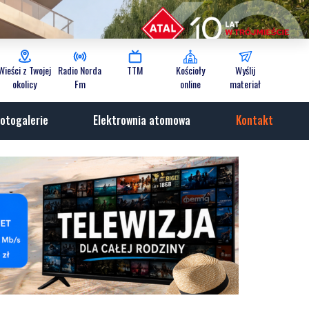
Wieści z Twojej
Radio Norda
TTM
Kościoły
Wyślij
okolicy
Fm
online
materiał
otogalerie
Elektrownia atomowa
Kontakt