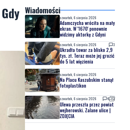
 Gdy
Wiadomości
czwartek, 6 sierpnia 2026
Adamczycha wróciła na mały
ekran. W '1670' ponownie
widzimy aktorkę z Gdyni
czwartek, 6 sierpnia 2026
3
Ukradła towar za blisko 2,9
tys. zł. Teraz może jej grozić
do 5 lat więzienia
czwartek, 6 sierpnia 2026
Na Placu Kaszubskim stanął
fotoplastikon
czwartek, 6 sierpnia 2026
4
Ulewa przeszła przez powiat
wejherowski. Zalane ulice |
ZDJĘCIA