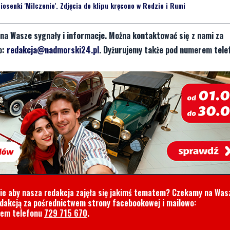
osenki 'Milczenie'. Zdjęcia do klipu kręcono w Redzie i Rumi
na Wasze sygnały i informacje. Można kontaktować się z nami za
o:
redakcja@nadmorski24.pl
. Dyżurujemy także pod numerem tele
cie aby nasza redakcja zajęła się jakimś tematem? Czekamy na Was
edakcją za pośrednictwem strony facebookowej i mailowo:
rem telefonu
729 715 670
.